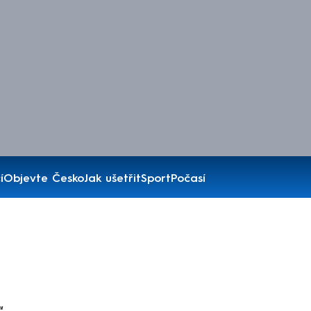
í
Objevte Česko
Jak ušetřit
Sport
Počasí