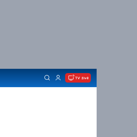
TV živě