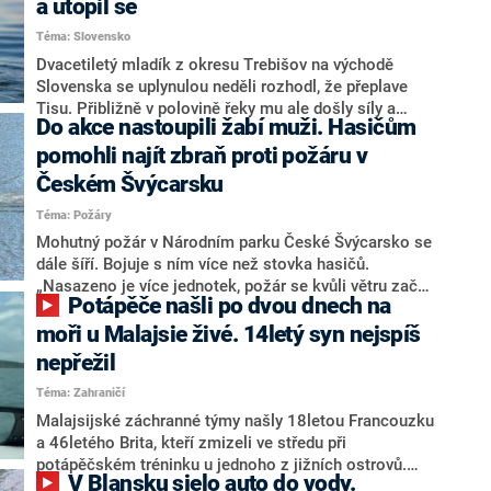
a utopil se
Téma: Slovensko
Dvacetiletý mladík z okresu Trebišov na východě
Slovenska se uplynulou neděli rozhodl, že přeplave
Tisu. Přibližně v polovině řeky mu ale došly síly a
Do akce nastoupili žabí muži. Hasičům
utonul. Záchranné složky jeho tělo našly až v úterý.
pomohli najít zbraň proti požáru v
Českém Švýcarsku
Téma: Požáry
Mohutný požár v Národním parku České Švýcarsko se
dále šíří. Bojuje s ním více než stovka hasičů.
„Nasazeno je více jednotek, požár se kvůli větru začal
Potápěče našli po dvou dnech na
šířit dál,“ uvedl v pondělí odpoledne mluvčí krajských
hasičů Lukáš Marvan. Akce se však nečekaně
moři u Malajsie živé. 14letý syn nejspíš
zkomplikovala.
nepřežil
Téma: Zahraničí
Malajsijské záchranné týmy našly 18letou Francouzku
a 46letého Brita, kteří zmizeli ve středu při
potápěčském tréninku u jednoho z jižních ostrovů.
V Blansku sjelo auto do vody.
Čtrnáctiletý syn zachráněného Brita patrně zemřel.