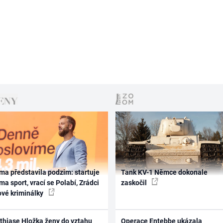
ma představila podzim: startuje
Tank KV-1 Němce dokonale
ma sport, vrací se Polabí, Zrádci
zaskočil
ové kriminálky
thiase Hložka ženy do vztahu
Operace Entebbe ukázala