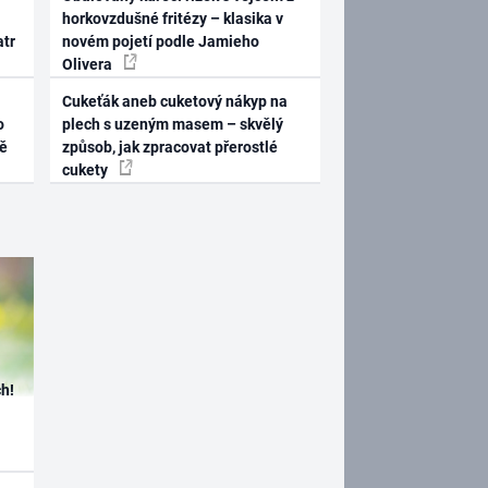
horkovzdušné fritézy – klasika v
atr
novém pojetí podle Jamieho
Olivera
Cukeťák aneb cuketový nákyp na
o
plech s uzeným masem – skvělý
ně
způsob, jak zpracovat přerostlé
cukety
h!