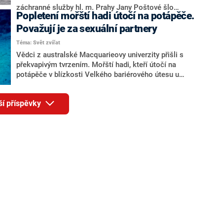
záchranné služby hl. m. Prahy Jany Poštové šlo
Popletení mořští hadi útočí na potápěče.
nejspíše o osobu, která skočila z Hlávkova mostu. Na
místo vyráží koroner pražské záchranné služby.
Považují je za sexuální partnery
Téma: Svět zvířat
Vědci z australské Macquarieovy univerzity přišli s
překvapivým tvrzením. Mořští hadi, kteří útočí na
potápěče v blízkosti Velkého bariérového útesu u
severovýchodního pobřeží Austrálie, si je ve
skutečnosti pletou s potenciálními sexuálními
ší příspěvky
partnery. Spíše než o skutečný útok jde o zmatené
námluvy v období páření.