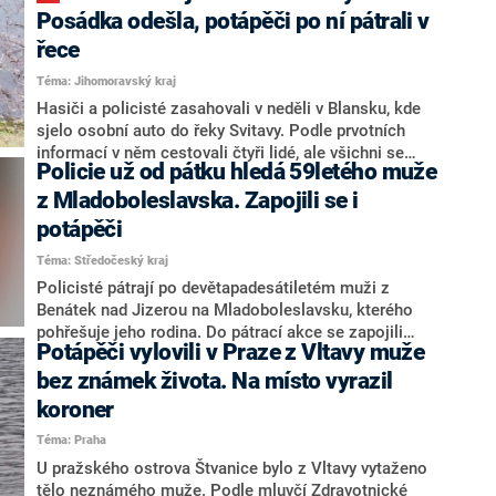
Úřadům to sdělil jeho otec, uvedla v sobotu agentura
Posádka odešla, potápěči po ní pátrali v
AP s odvoláním na místní policii.
řece
Téma: Jihomoravský kraj
Hasiči a policisté zasahovali v neděli v Blansku, kde
sjelo osobní auto do řeky Svitavy. Podle prvotních
informací v něm cestovali čtyři lidé, ale všichni se
Policie už od pátku hledá 59letého muže
včas dostali na břeh. Řekl to policejní mluvčí Petr
Vala, podle kterého však posádka z místa odešla a
z Mladoboleslavska. Zapojili se i
nikomu nic neohlásila. Auto dostala z vody speciální
potápěči
hasičská technika. Policisté se událostí zabývají.
Téma: Středočeský kraj
Policisté pátrají po devětapadesátiletém muži z
Benátek nad Jizerou na Mladoboleslavsku, kterého
pohřešuje jeho rodina. Do pátrací akce se zapojili
Potápěči vylovili v Praze z Vltavy muže
psovod, dron a od neděle také potápěči. Zatím se ale
muže nepodařilo najít, informovala policejní mluvčí
bez známek života. Na místo vyrazil
Michaela Richterová.
koroner
Téma: Praha
U pražského ostrova Štvanice bylo z Vltavy vytaženo
tělo neznámého muže. Podle mluvčí Zdravotnické