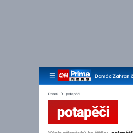
Domácí
Zahranič
Pořady
Domů
potapěči
potapěči