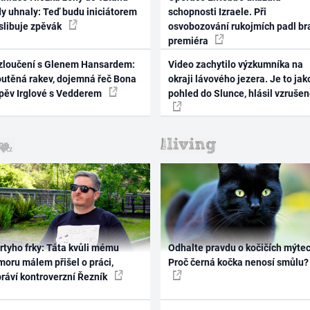
dy uhnaly: Teď budu iniciátorem
schopnosti Izraele. Při
 slibuje zpěvák
osvobozování rukojmích padl br
premiéra
zloučení s Glenem Hansardem:
Video zachytilo výzkumníka na
outěná rakev, dojemná řeč Bona
okraji lávového jezera. Je to jak
zpěv Irglové s Vedderem
pohled do Slunce, hlásil vzruše
rtyho frky: Táta kvůli mému
Odhalte pravdu o kočičích mýtec
oru málem přišel o práci,
Proč černá kočka nenosí smůlu?
práví kontroverzní Řezník