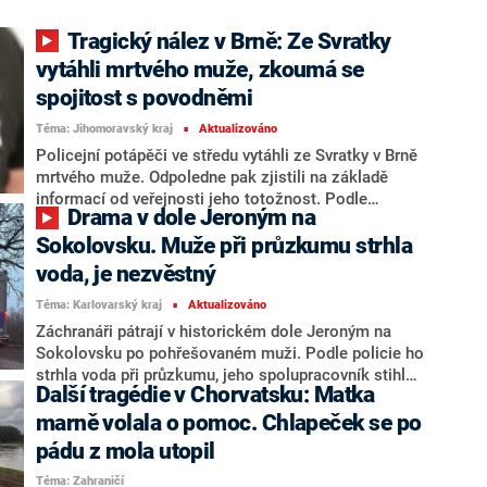
“
Tragický nález v Brně: Ze Svratky
vytáhli mrtvého muže, zkoumá se
spojitost s povodněmi
Téma: Jihomoravský kraj
Aktualizováno
■
Policejní potápěči ve středu vytáhli ze Svratky v Brně
mrtvého muže. Odpoledne pak zjistili na základě
informací od veřejnosti jeho totožnost. Podle
Drama v dole Jeroným na
posledních informací se muž v úterý večer vracel
domů z restaurace podél řeky, řekl ve čtvrtek mluvčí
Sokolovsku. Muže při průzkumu strhla
policie David Chaloupka. Okolnosti úmrtí policisté
voda, je nezvěstný
nadále vyšetřují.
Téma: Karlovarský kraj
Aktualizováno
■
Záchranáři pátrají v historickém dole Jeroným na
Sokolovsku po pohřešovaném muži. Podle policie ho
strhla voda při průzkumu, jeho spolupracovník stihl
Další tragédie v Chorvatsku: Matka
utéct. Na místo dorazili potápěči i specialisté na
záchranu lidí z USAR týmu. Podle mluvčího krajských
marně volala o pomoc. Chlapeček se po
hasičů Martina Kasala je u případu deset jednotek
pádu z mola utopil
hasičů a vyhlášen je třetí stupeň požárního poplachu.
Téma: Zahraničí
Jsou tam i další složky záchranného systému včetně