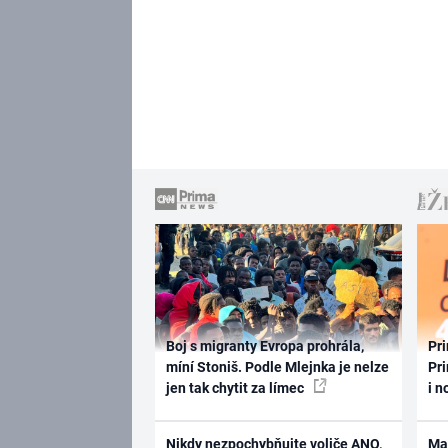
Boj s migranty Evropa prohrála,
Pri
míní Stoniš. Podle Mlejnka je nelze
Pri
jen tak chytit za límec
i n
Nikdy nezpochybňujte voliče ANO,
Ma