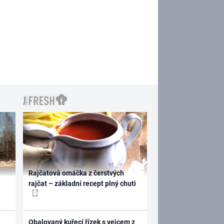
Rajčatová omáčka z čerstvých
rajčat – základní recept plný chuti
Obalovaný kuřecí řízek s vejcem z