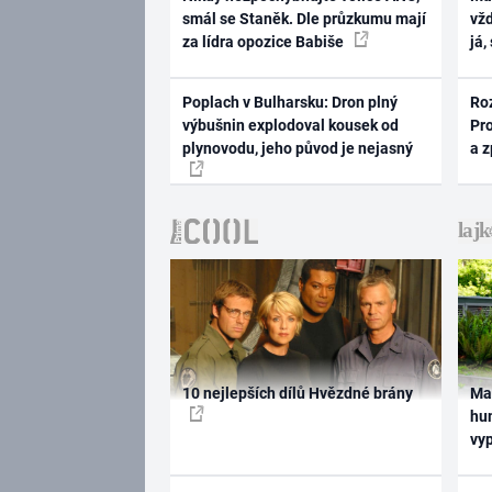
smál se Staněk. Dle průzkumu mají
vž
za lídra opozice Babiše
já,
Poplach v Bulharsku: Dron plný
Ro
výbušnin explodoval kousek od
Pr
plynovodu, jeho původ je nejasný
a 
10 nejlepších dílů Hvězdné brány
Ma
hum
vy