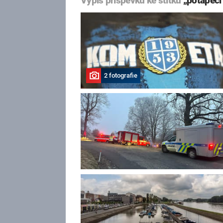
Výpis příspěvků ke štítku
„potapěči
2 fotografie