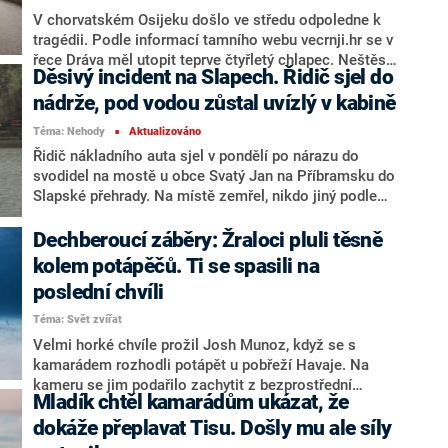
Báňské záchranné služby, která před 21:00
V chorvatském Osijeku došlo ve středu odpoledne k
stabilizovala místo, kde hrozí poškození části dolu.
tragédii. Podle informací tamního webu vecrnji.hr se v
Začalo odčerpávání vody z dolu, za hodinu čerpání
řece Dráva měl utopit teprve čtyřletý chlapec. Neštěstí
Děsivý incident na Slapech. Řidič sjel do
klesla hladina vody o jeden metr, uvedl Kasal po
měla navíc přihlížet jeho matka.
22:00. Místo události je podle něj ve štole zhruba 400
nádrže, pod vodou zůstal uvízlý v kabině
metrů od vstupu.
Téma: Nehody
Aktualizováno
■
Řidič nákladního auta sjel v pondělí po nárazu do
svodidel na mostě u obce Svatý Jan na Příbramsku do
Slapské přehrady. Na místě zemřel, nikdo jiný podle
policie v autě nebyl. Havarované vozidlo vyprostilo z
vody auto soukromé odtahové firmy. Na místě byl
Dechberoucí záběry: Žraloci pluli těsně
připraven i vyprošťovací tank hasičského záchranného
kolem potápěčů. Ti se spasili na
sboru, řekl po 18:00 mluvčí hasičů Jan Sýkora. Řidič
poslední chvíli
uvízl v kabině potopeného auta a zahynul.
Téma: Svět zvířat
Velmi horké chvíle prožil Josh Munoz, když se s
kamarádem rozhodli potápět u pobřeží Havaje. Na
kameru se jim podařilo zachytit z bezprostřední
Mladík chtěl kamarádům ukázat, že
blízkosti několik žraloků tygřích, kteří mohou zaútočit
i na lidi. Mořští predátoři je poté začali pronásledovat,
dokáže přeplavat Tisu. Došly mu ale síly
informuje britský web The Mirror.