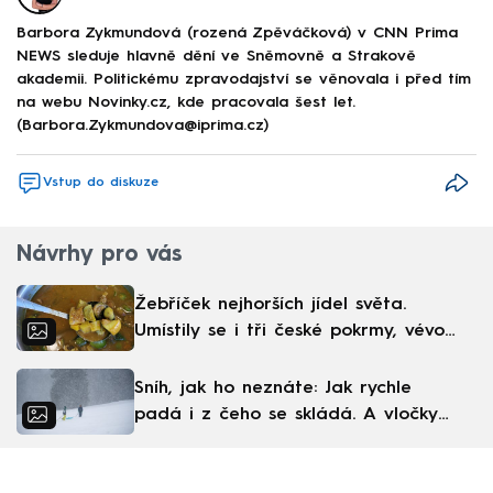
Barbora Zykmundová (rozená Zpěváčková) v CNN Prima
NEWS sleduje hlavně dění ve Sněmovně a Strakově
akademii. Politickému zpravodajství se věnovala i před tím
na webu Novinky.cz, kde pracovala šest let.
(Barbora.Zykmundova@iprima.cz)
Vstup do diskuze
Návrhy pro vás
Žebříček nejhorších jídel světa.
Umístily se i tři české pokrmy, vévodí
skandinávská kuchyně
Sníh, jak ho neznáte: Jak rychle
padá i z čeho se skládá. A vločky
nejsou bílé