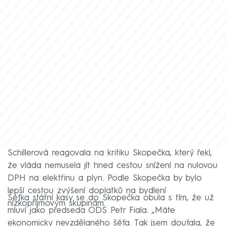
Schillerová reagovala na kritiku Skopečka, který řekl,
že vláda nemusela jít hned cestou snížení na nulovou
DPH na elektřinu a plyn. Podle Skopečka by bylo
lepší cestou zvýšení doplatků na bydlení
Šéfka státní kasy se do Skopečka obula s tím, že už
nízkopříjmovým skupinám.
mluví jako předseda ODS Petr Fiala. „Máte
ekonomicky nevzdělaného šéfa. Tak jsem doufala, že