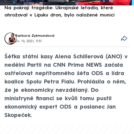
Na pokraji tragédie: Ukrajinské letadlo, které
P
ohrožoval v Lipsku dron, bylo naložené municí
e
Barbora Zykmundová
24. říj 2021, 11:51
Šéfka státní kasy Alena Schillerová (ANO) v
nedělní Partii na CNN Prima NEWS začala
ostřelovat nepřítomného šéfa ODS a lídra
koalice Spolu Petra Fialu. Prohlásila o něm,
že je ekonomicky nevzdělaný. Do
ministryně financí se kvůli tomu pustil
ekonomický expert ODS a poslanec Jan
Skopeček.