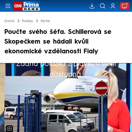
Domů
Pořady
Partie
Poučte svého šéfa. Schillerová se
Skopečkem se hádali kvůli
ekonomické vzdělanosti Fialy
Žádná položka z playlistu není
Výběr redakce
dostupná.