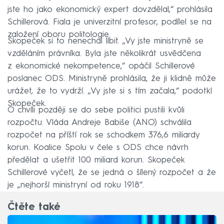
jste ho jako ekonomický expert dovzdělal,“ prohlásila
Schillerová. Fiala je univerzitní profesor, podílel se na
založení oboru politologie.
Skopeček si to nenechal líbit. „Vy jste ministryně se
vzděláním právníka. Byla jste několikrát usvědčena
z ekonomické nekompetence,“ opáčil Schillerové
poslanec ODS. Ministryně prohlásila, že ji klidně může
urážet, že to vydrží. „Vy jste si s tím začala,“ podotkl
Skopeček.
O chvíli později se do sebe politici pustili kvůli
rozpočtu. Vláda Andreje Babiše (ANO) schválila
rozpočet na příští rok se schodkem 376,6 miliardy
korun. Koalice Spolu v čele s ODS chce návrh
předělat a ušetřit 100 miliard korun. Skopeček
Schillerové vyčetl, že se jedná o šílený rozpočet a že
je „nejhorší ministryní od roku 1918“.
Čtěte také