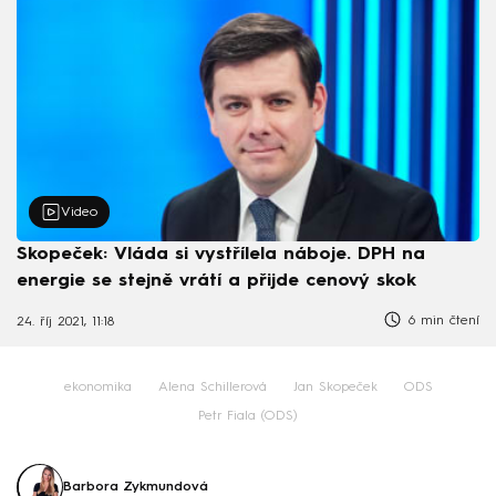
Video
Skopeček: Vláda si vystřílela náboje. DPH na
energie se stejně vrátí a přijde cenový skok
6 min čtení
24. říj 2021, 11:18
ekonomika
Alena Schillerová
Jan Skopeček
ODS
Petr Fiala (ODS)
Barbora Zykmundová