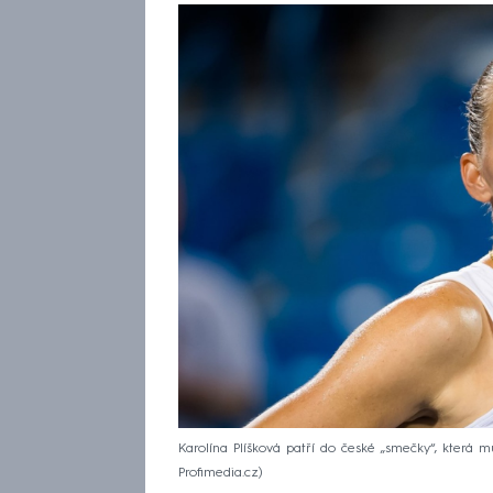
Karolína Plíšková patří do české „smečky“, která 
Profimedia.cz