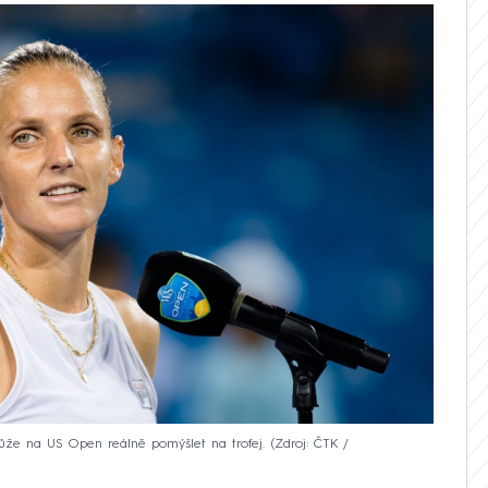
může na US Open reálně pomýšlet na trofej.
Zdroj: ČTK /