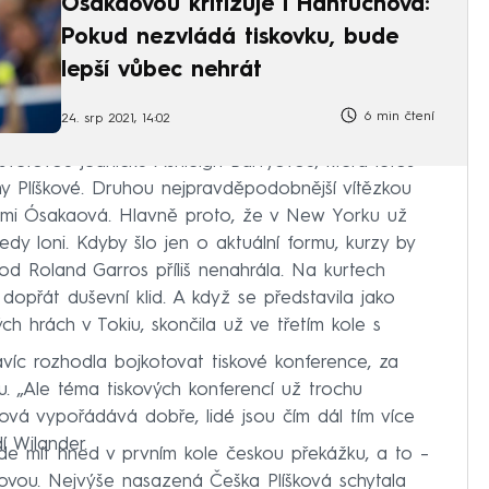
Ósakaovou kritizuje i Hantuchová:
Pokud nezvládá tiskovku, bude
lepší vůbec nehrát
6 min čtení
24. srp 2021, 14:02
 světovou jedničku Ashleigh Bartyovou, která letos
ny Plíškové. Druhou nejpravděpodobnější vítězkou
i Ósakaová. Hlavně proto, že v New Yorku už
edy loni. Kdyby šlo jen o aktuální formu, kurzy by
od Roland Garros příliš nenahrála. Na kurtech
dopřát duševní klid. A když se představila jako
ch hrách v Tokiu, skončila už ve třetím kole s
avíc rozhodla bojkotovat tiskové konference, za
ku. „Ale téma tiskových konferencí už trochu
vá vypořádává dobře, lidé jsou čím dál tím více
í Wilander.
e mít hned v prvním kole českou překážku, a to –
vou. Nejvýše nasazená Češka Plíšková schytala