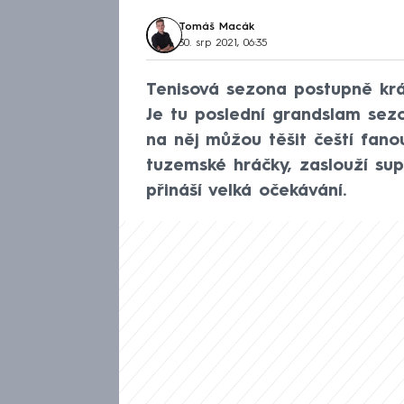
Tomáš Macák
30. srp 2021, 06:35
Tenisová sezona postupně krá
Je tu poslední grandslam sez
na něj můžou těšit čeští fano
tuzemské hráčky, zaslouží su
přináší velká očekávání.