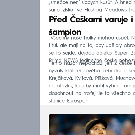
„smečce není slabých kusů“. A hned n
šanci získat ve Flushing Meadows trof
Před Češkami varuje 
šampion
„Všechny naše holky mohou uspět. Ne
titul, ale mají na to, aby udělaly ob
se to sejde, dojdou daleko. Super, 
Prima NEWS jedinečné české nebezpe
Tento názor nepochází jen z české kot
bývalý král tenisového žebříčku a s
Krejčíková, Kvitová, Plíšková, Much
na otázku, kdo by mohl vyhrát turna
dosáhnout na trofej. Je to všechno 
stanice Eurosport.