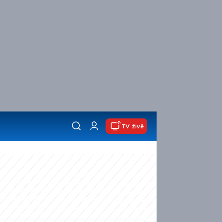
TV živě