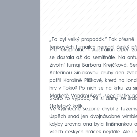
„To byl velký propadák.“ Tak přesně 
tenisových turnajích nemohl český příz
Pro rekapitulaci – Australian Open z
se dostala až do semifinále. Na an
životní turnaj Barbora Krejčíková. S
Kateřinou Siniakovou druhý den zved
patřil Karolíně Plíškové, která na lon
hry v Tokiu? Po nich se na krku za s
Markétě Vondroušové, specialistky na
Skoro to vypadá, že si dámy ze srd
štafetový kolík.
Ve výjimečné sezoně chybí z tuzemské
úspěch snad jen dvojnásobné wimbled
kdyby zrovna ona byla finišmankou a
všech českých hráček nejdále. Ale i k