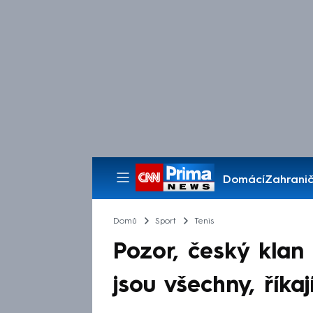
Domácí
Zahranič
Pořady
Domů
Sport
Tenis
Pozor, český klan
jsou všechny, říka