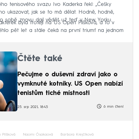
ho tenisového svazu Ivo Kaderka řekl: „Češky
ho ukazovat, jak se to má dělat. Hodně, hodně,
a o sobě znovu dají vědět už teď v New Yorku.
ktérek byla trofeji na US Open Plíšková, a to v
běhlo pět let a stále čeká na první triumf na jednom
Čtěte také
Pečujme o duševní zdraví jako o
vymknuté kotníky. US Open nabízí
tenistům tiché místnosti
6 min čtení
25. srp 2021, 18:45
a Plíšková
Naomi Ósakaová
Barbora Krejčíková