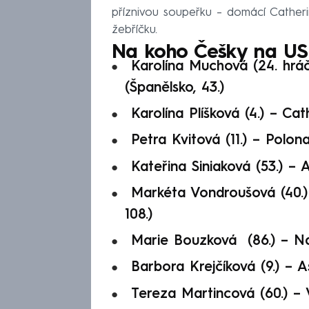
příznivou soupeřku – domácí Catheri
žebříčku.
Na koho Češky na US
Karolína Muchová (24. hrá
(Španělsko, 43.)
Karolína Plíšková (4.) – Ca
Petra Kvitová (11.) – Polon
Kateřina Siniaková (53.) – 
Markéta Vondroušová (40.
108.)
Marie Bouzková (86.) – Na
Barbora Krejčíková (9.) – A
Tereza Martincová (60.) – V