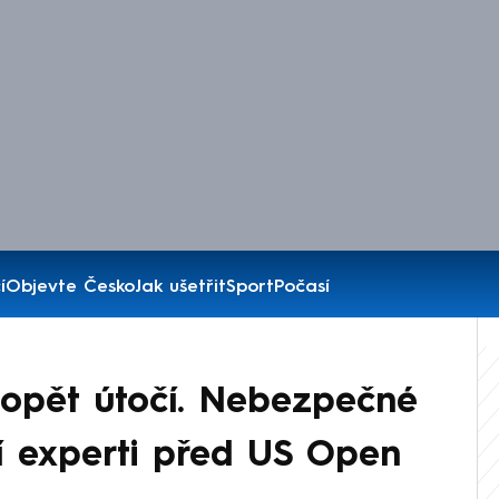
í
Objevte Česko
Jak ušetřit
Sport
Počasí
 opět útočí. Nebezpečné
jí experti před US Open