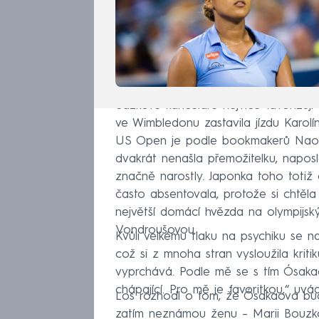
Sázkové kanceláře nejvíce favorizují
ve Wimbledonu zastavila jízdu Karolí
US Open je podle bookmakerů Naom
dvakrát nenašla přemožitelku, naposl
značně narostly. Japonka toho totiž 
často absentovala, protože si chtěla 
největší domácí hvězda na olympijský
Vondroušovou.
Kvůli velkému tlaku na psychiku se n
což si z mnoha stran vysloužila kriti
vyprchává. Podle mě se s tím Ósakao
chápající. Pro mě je favoritkou,“ uvád
Los rozhodl o tom, že Ósakaová bud
zatím neznámou ženu – Marii Bouzko