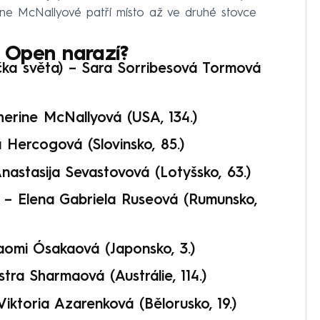
ne McNallyové patří místo až ve druhé stovce
 Open narazí?
čka světa) – Sara Sorribesová Tormová
therine McNallyová (USA, 134.)
a Hercogová (Slovinsko, 85.)
Anastasija Sevastovová (Lotyšsko, 63.)
) –
Elena Gabriela Ruseová (Rumunsko,
omi Ósakaová (Japonsko, 3.)
stra Sharmaová (Austrálie, 114.)
iktoria Azarenková (Bělorusko, 19.)