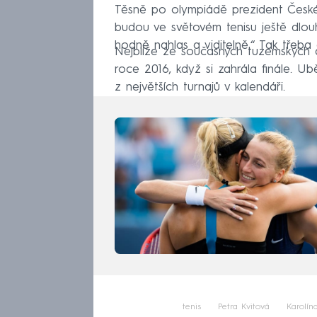
Těsně po olympiádě prezident České
budou ve světovém tenisu ještě dlou
hodně nahlas a viditelně.“ Tak třeb
Nejblíže ze současných tuzemských a
roce 2016, když si zahrála finále. U
z největších turnajů v kalendáři.
tenis
Petra Kvitová
Karolín