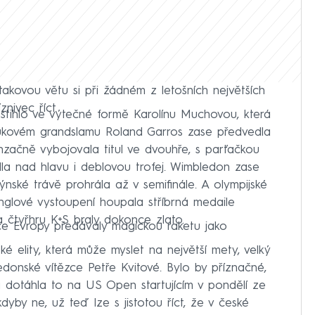
takovou větu si při žádném z letošních největších
nivec říct.
astihlo ve výtečné formě Karolínu Muchovou, která
tukovém grandslamu Roland Garros zase předvedla
enzačně vybojovala titul ve dvouhře, s parťačkou
la nad hlavu i deblovou trofej. Wimbledon zase
dýnské trávě prohrála až v semifinále. A olympijské
inglové vystoupení houpala stříbrná medaile
 čtyřhru K+S braly dokonce zlato.
ce Evropy předávaly magickou raketu jako
 elity, která může myslet na největší mety, velký
onské vítězce Petře Kvitové. Bylo by příznačné,
 dotáhla to na US Open startujícím v pondělí ze
dyby ne, už teď lze s jistotou říct, že v české