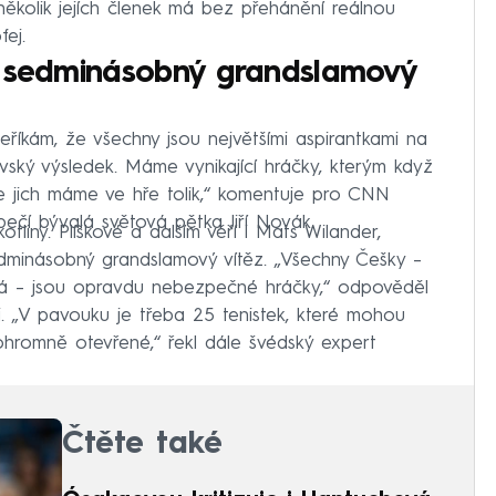
ěkolik jejích členek má bez přehánění reálnou
ej.
i sedminásobný grandslamový
říkám, že všechny jsou největšími aspirantkami na
rovský výsledek. Máme vynikající hráčky, kterým když
že jich máme ve hře tolik,“ komentuje pro CNN
čí bývalá světová pětka Jiří Novák.
liny. Plíškové a dalším věří i Mats Wilander,
edminásobný grandslamový vítěz. „Všechny Češky –
ová – jsou opravdu nebezpečné hráčky,“ odpověděl
j. „V pavouku je třeba 25 tenistek, které mohou
ohromně otevřené,“ řekl dále švédský expert
Čtěte také