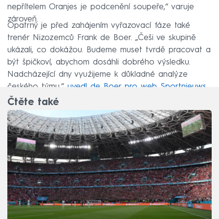
nepřítelem Oranjes je podcenění soupeře,“ varuje
zároveň.
Opatrný je před zahájením vyřazovací fáze také
trenér Nizozemců Frank de Boer. „Češi ve skupině
ukázali, co dokážou. Budeme muset tvrdě pracovat a
být špičkoví, abychom dosáhli dobrého výsledku.
Nadcházející dny využijeme k důkladné analýze
českého týmu,“
uvedl de Boer pro web Sportnieuws
.
Čtěte také