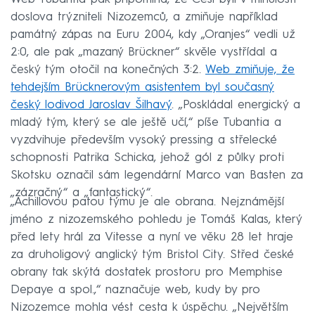
doslova trýzniteli Nizozemců, a zmiňuje například
památný zápas na Euru 2004, kdy „Oranjes“ vedli už
2:0, ale pak „mazaný Brückner“ skvěle vystřídal a
český tým otočil na konečných 3:2.
Web zmiňuje, že
tehdejším Brücknerovým asistentem byl současný
český lodivod Jaroslav Šilhavý
. „Poskládal energický a
mladý tým, který se ale ještě učí,“ píše Tubantia a
vyzdvihuje především vysoký pressing a střelecké
schopnosti Patrika Schicka, jehož gól z půlky proti
Skotsku označil sám legendární Marco van Basten za
„zázračný“ a „fantastický“.
„Achillovou patou týmu je ale obrana. Nejznámější
jméno z nizozemského pohledu je Tomáš Kalas, který
před lety hrál za Vitesse a nyní ve věku 28 let hraje
za druholigový anglický tým Bristol City. Střed české
obrany tak skýtá dostatek prostoru pro Memphise
Depaye a spol.,“ naznačuje web, kudy by pro
Nizozemce mohla vést cesta k úspěchu. „Největším