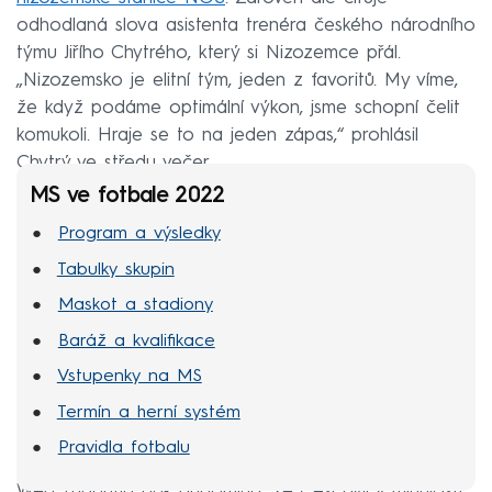
odhodlaná slova asistenta trenéra českého národního
týmu Jiřího Chytrého, který si Nizozemce přál.
„Nizozemsko je elitní tým, jeden z favoritů. My víme,
že když podáme optimální výkon, jsme schopní čelit
komukoli. Hraje se to na jeden zápas,“ prohlásil
Chytrý ve středu večer.
MS ve fotbale 2022
Program a výsledky
Tabulky skupin
Maskot a stadiony
Baráž a kvalifikace
Vstupenky na MS
Termín a herní systém
Pravidla fotbalu
Web Tubantia pak připomíná, že Češi byli v minulosti