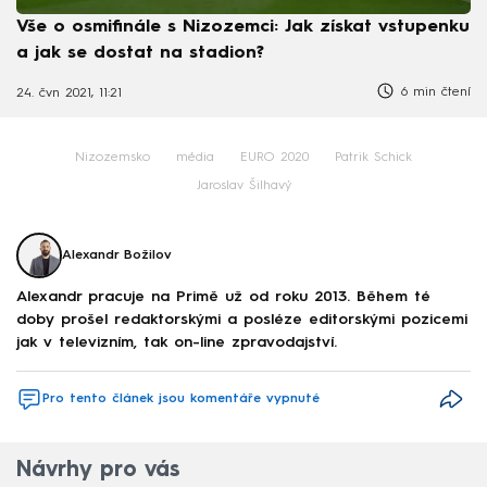
Vše o osmifinále s Nizozemci: Jak získat vstupenku
a jak se dostat na stadion?
6 min čtení
24. čvn 2021, 11:21
Nizozemsko
média
EURO 2020
Patrik Schick
Jaroslav Šilhavý
Alexandr Božilov
Alexandr pracuje na Primě už od roku 2013. Během té
doby prošel redaktorskými a posléze editorskými pozicemi
jak v televizním, tak on-line zpravodajství.
Pro tento článek jsou komentáře vypnuté
Návrhy pro vás