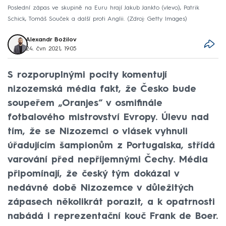
Poslední zápas ve skupině na Euru hrají Jakub Jankto (vlevo), Patrik
Schick, Tomáš Souček a další proti Anglii.
Zdroj: Getty Images
Alexandr Božilov
24. čvn 2021, 19:05
S rozporuplnými pocity komentují
nizozemská média fakt, že Česko bude
soupeřem „Oranjes“ v osmifinále
fotbalového mistrovství Evropy. Úlevu nad
tím, že se Nizozemci o vlásek vyhnuli
úřadujícím šampionům z Portugalska, střídá
varování před nepříjemnými Čechy. Média
připomínají, že český tým dokázal v
nedávné době Nizozemce v důležitých
zápasech několikrát porazit, a k opatrnosti
nabádá i reprezentační kouč Frank de Boer.