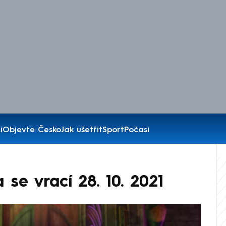
í
Objevte Česko
Jak ušetřit
Sport
Počasí
se vrací 28. 10. 2021