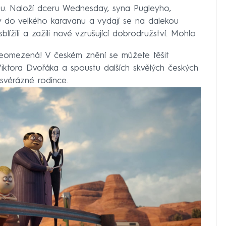
ou. Naloží dceru Wednesday, syna Pugleyho,
ny do velkého karavanu a vydají se na dalekou
lížili a zažili nové vzrušující dobrodružství. Mohlo
eomezená! V českém znění se můžete těšit
Viktora Dvořáka a spoustu dalších skvělých českých
o svérázné rodince.