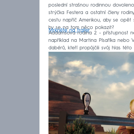
poslední strašnou rodinnou dovolen
strýčka Festera a ostatní členy rodi
cestu napříč Amerikou, aby se opět sb
by se na tom něco pokazit?
Mrkněte na trailer
Addamsova rodina 2 - přístupnost n
například na Martina Písaříka nebo 
dabérů, kteří propůjčili svůj hlas tét