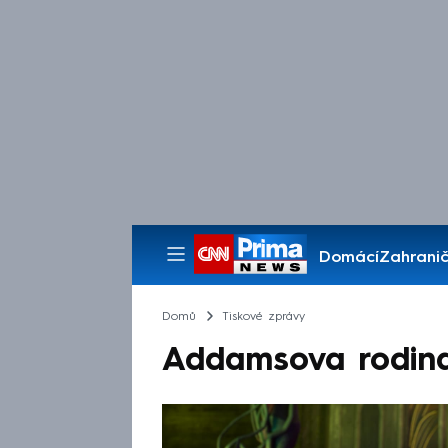
Domácí
Zahranič
Pořady
Domů
Tiskové zprávy
Addamsova rodina 