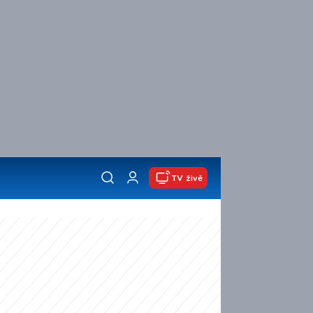
TV živě