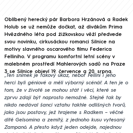
Oblíbený herecký pár Barbora Hrzánová a Radek
Holub se už nemůže dočkat, až divákům Prima
Hvězdného léta pod žižkovskou věží předvede
svou novinku, cirkusáckou romanci Silnice na
motivy slavného oscarového filmu Federica
Felliniho. V programu komfortní letní scény v
malebném prostředí Mahlerových sadů na Praze
3 se Silnice objeví 19. července a 20. srpna.
„
Ten snímek je takový úkaz, neboť Fellini i jeho
herci byli géniové a měli výborný scénář. A ten je o
tom, že v životě se mohou stát i věci, které se
zprvu zdají být naprosto nemožné. Stejně tak by
nikdo nedával šanci vztahu takhle odlišných tvorů,
jako jsou postavy, jež hrajeme s Radkem – věčné
dítě Gelsomina a zemitý, z jednoho kusu vytesaný
Zampanó. A přesto když jeden odejde, najednou