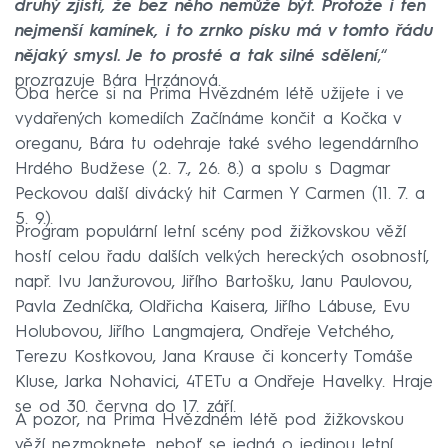
druhý zjistí, že bez něho nemůže být. Protože i ten
nejmenší kamínek, i to zrnko písku má v tomto řádu
nějaký smysl. Je to prosté a tak silné sdělení
,“
prozrazuje Bára Hrzánová.
Oba herce si na Prima Hvězdném létě užijete i ve
vydařených komediích Začínáme končit a Kočka v
oreganu, Bára tu odehraje také svého legendárního
Hrdého Budžese (2. 7., 26. 8.) a spolu s Dagmar
Peckovou další divácký hit Carmen Y Carmen (11. 7. a
5. 9.).
Program populární letní scény pod žižkovskou věží
hostí celou řadu dalších velkých hereckých osobností,
např. Ivu Janžurovou, Jiřího Bartošku, Janu Paulovou,
Pavla Zedníčka, Oldřicha Kaisera, Jiřího Lábuse, Evu
Holubovou, Jiřího Langmajera, Ondřeje Vetchého,
Terezu Kostkovou, Jana Krause či koncerty Tomáše
Kluse, Jarka Nohavici, 4TETu a Ondřeje Havelky. Hraje
se od 30. června do 17. září.
A pozor, na Prima Hvězdném létě pod žižkovskou
věží nezmoknete, neboť se jedná o jedinou letní