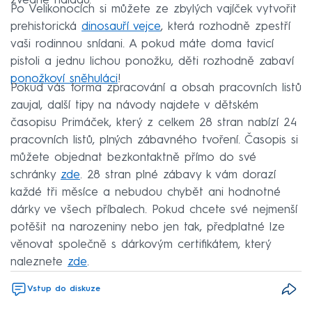
zvedne náladu.
Po Velikonocích si můžete ze zbylých vajíček vytvořit
prehistorická
dinosauří vejce
, která rozhodně zpestří
vaši rodinnou snídani. A pokud máte doma tavicí
pistoli a jednu lichou ponožku, děti rozhodně zabaví
ponožkoví sněhuláci
!
Pokud vás forma zpracování a obsah pracovních listů
zaujal, další tipy na návody najdete v dětském
časopisu Primáček, který z celkem 28 stran nabízí 24
pracovních listů, plných zábavného tvoření. Časopis si
můžete objednat bezkontaktně přímo do své
schránky
zde
. 28 stran plné zábavy k vám dorazí
každé tři měsíce a nebudou chybět ani hodnotné
dárky ve všech příbalech. Pokud chcete své nejmenší
potěšit na narozeniny nebo jen tak, předplatné lze
věnovat společně s dárkovým certifikátem, který
naleznete
zde
.
Vstup do diskuze