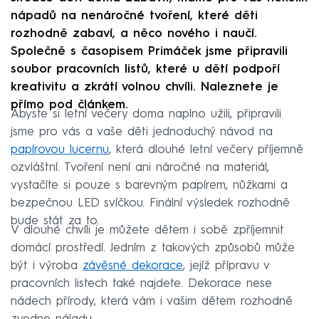
nápadů na nenáročné tvoření, které děti
rozhodně zabaví, a něco nového i naučí.
Společně s časopisem Primáček jsme připravili
soubor pracovních listů, které u dětí podpoří
kreativitu a zkrátí volnou chvíli. Naleznete je
přímo pod článkem.
Abyste si letní večery doma naplno užili, připravili
jsme pro vás a vaše děti jednoduchý návod na
papírovou lucernu
, která dlouhé letní večery příjemně
ozvláštní. Tvoření není ani náročné na materiál,
vystačíte si pouze s barevným papírem, nůžkami a
bezpečnou LED svíčkou. Finální výsledek rozhodně
bude stát za to.
V dlouhé chvíli je můžete dětem i sobě zpříjemnit
domácí prostředí. Jedním z takových způsobů může
být i výroba
závěsné dekorace
, jejíž přípravu v
pracovních listech také najdete. Dekorace nese
nádech přírody, která vám i vašim dětem rozhodně