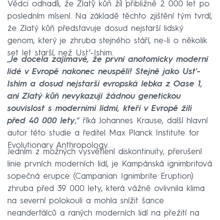
Vědci odhadli, že Zlatý kůň žil přibližně 2 000 let po
posledním mísení. Na základě těchto zjištění tým tvrdí,
že Zlatý kůň představuje dosud nejstarší lidský
genom, který je zhruba stejného stáří, ne-li o několik
set let starší, než Ust’-Ishim.
„
Je docela zajímavé, že první anotomicky moderní
lidé v Evropě nakonec neuspěli! Stejně jako Ust'-
Ishim a dosud nejstarší evropská lebka z Oase 1,
ani Zlatý kůň nevykazují žádnou genetickou
souvislost s moderními lidmi, kteří v Evropě žili
před 40 000 lety
,“ říká Johannes Krause, další hlavní
autor této studie a ředitel Max Planck Institute for
Evolutionary Anthropology.
Jedním z možných vysvětlení diskontinuity, přerušení
linie prvních moderních lidí, je Kampánská ignimbritová
sopečná erupce (Campanian Ignimbrite Eruption)
zhruba před 39 000 lety, která vážně ovlivnila klima
na severní polokouli a mohla snížit šance
neandertálců a raných moderních lidí na přežití na