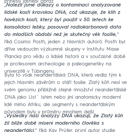
přinesly jasnější obraz.
„
Nalezli jsme důkazy o kontaminaci analyzované
lidské kosti kravskou DNA, což ukazuje, že klih z
hovězích kostí, který byl použit v 50. letech ke
konsolidaci lebky, posouval radiokarbonová data
do mladších období než je skutečný věk fosilie,
“
říká Cosimo Posth, jeden z hlavních autorů. Posth byl
dříve vedoucím výzkumné skupiny v Institutu Maxe
Plancka pro vědu o lidské historii a v současné době
je profesorem archeologie a paleogenetiky na
univerzitě v Tübingenu.
Byla to však neandertálská DNA, která vedla tým k
jejich hlavním závěrům o stáří fosilie. Zlatý kůň nesl ve
svém genomu přibližně stejné množství neandertálské
DNA jako Ust´ Ishim nebo jiní anatomicky moderní
lidé mimo Afriku, ale segmenty s neandertálským
původem byly v průměru mnohem delší.
„
Výsledky naší analýzy DNA ukazují, že Zlatý kůň
žil blíže době mísení moderního člověka s
neandertálci
,“ říká Kay Prüfer, první autor studie.