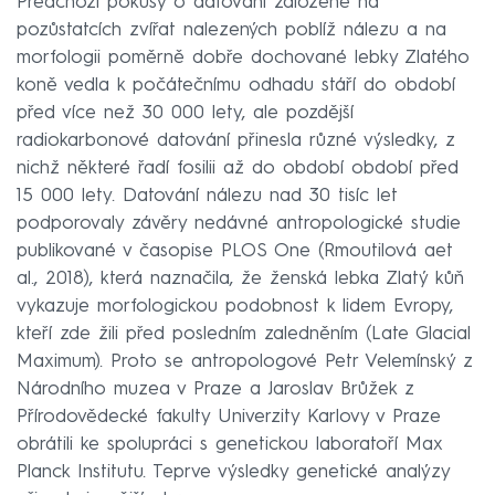
Předchozí pokusy o datování založené na
pozůstatcích zvířat nalezených poblíž nálezu a na
morfologii poměrně dobře dochované lebky Zlatého
koně vedla k počátečnímu odhadu stáří do období
před více než 30 000 lety, ale pozdější
radiokarbonové datování přinesla různé výsledky, z
nichž některé řadí fosilii až do období období před
15 000 lety. Datování nálezu nad 30 tisíc let
podporovaly závěry nedávné antropologické studie
publikované v časopise PLOS One (Rmoutilová aet
al., 2018), která naznačila, že ženská lebka Zlatý kůň
vykazuje morfologickou podobnost k lidem Evropy,
kteří zde žili před posledním zaledněním (Late Glacial
Maximum). Proto se antropologové Petr Velemínský z
Národního muzea v Praze a Jaroslav Brůžek z
Přírodovědecké fakulty Univerzity Karlovy v Praze
obrátili ke spolupráci s genetickou laboratoří Max
Planck Institutu. Teprve výsledky genetické analýzy