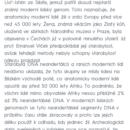
Ust'-Ishim ze Sibiře, jemuž patřil dosud nejstarší
známý moderní lidský genom. Toto naznačuje, že
anatomicky moderní lidé žili v srdci Evropy před více
než 45 000 lety. Žena, známá vědcům jako Zlatý kůň,
uložená ve sbírkách Národního muzea v Praze, byla
objevena v Čechách již v polovině minulého století. Již
prof. Emanuel Vlček předpokládal její starobylost,
avšak tehdejší metody nebyly schopny starobylost
nálezu prokázat.
Starobylá DNA neandertálců a raných moderních lidí
nedávno ukázala, že tyto skupiny se mísily kdesi na
Blízkém východě poté, co anatomicky moderní lidé
opustili asi před 50 000 lety Afriku. To podmínilo, že
všichni lidé mimo obyvatele Afriky nesou přibližně 2%
až 3% neandertálské DNA. V moderních lidských
genomech se tyto neandertálské segmenty DNA v
průběhu času stále zkracovaly a proto lze jejich
délku použít k odhadu, kdy jedinec žil. Archeologická
data zveřejněná v loňském roce sice naznačují, že