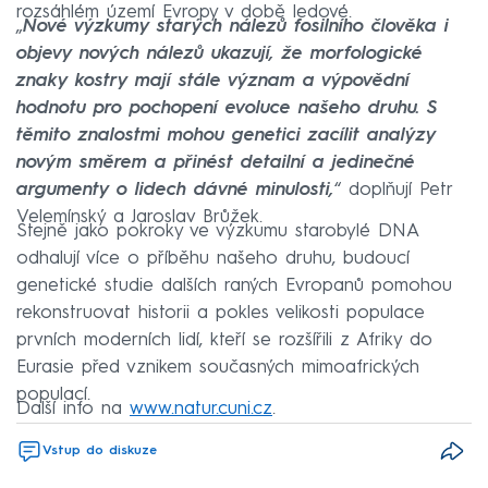
rozsáhlém území Evropy v době ledové.
„
Nové výzkumy starých nálezů fosilního člověka i
objevy nových nálezů ukazují, že morfologické
znaky kostry mají stále význam a výpovědní
hodnotu pro pochopení evoluce našeho druhu. S
těmito znalostmi mohou genetici zacílit analýzy
novým směrem a přinést detailní a jedinečné
argumenty o lidech dávné minulosti,
“ doplňují Petr
Velemínský a Jaroslav Brůžek.
Stejně jako pokroky ve výzkumu starobylé DNA
odhalují více o příběhu našeho druhu, budoucí
genetické studie dalších raných Evropanů pomohou
rekonstruovat historii a pokles velikosti populace
prvních moderních lidí, kteří se rozšířili z Afriky do
Eurasie před vznikem současných mimoafrických
populací.
Další info na
www.natur.cuni.cz
.
Vstup do diskuze