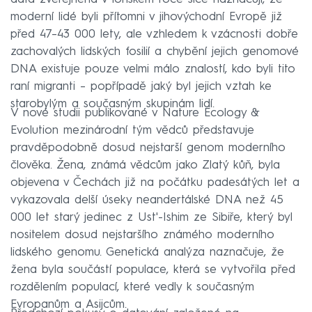
moderní lidé byli přítomni v jihovýchodní Evropě již
před 47–43 000 lety, ale vzhledem k vzácnosti dobře
zachovalých lidských fosilií a chybění jejich genomové
DNA existuje pouze velmi málo znalostí, kdo byli tito
raní migranti – popřípadě jaký byl jejich vztah ke
starobylým a současným skupinám lidí.
V nové studii publikované v Nature Ecology &
Evolution mezinárodní tým vědců představuje
pravděpodobně dosud nejstarší genom moderního
člověka. Žena, známá vědcům jako Zlatý kůň, byla
objevena v Čechách již na počátku padesátých let a
vykazovala delší úseky neandertálské DNA než 45
000 let starý jedinec z Ust'-Ishim ze Sibiře, který byl
nositelem dosud nejstaršího známého moderního
lidského genomu. Genetická analýza naznačuje, že
žena byla součástí populace, která se vytvořila před
rozdělením populací, které vedly k současným
Evropanům a Asijcům.