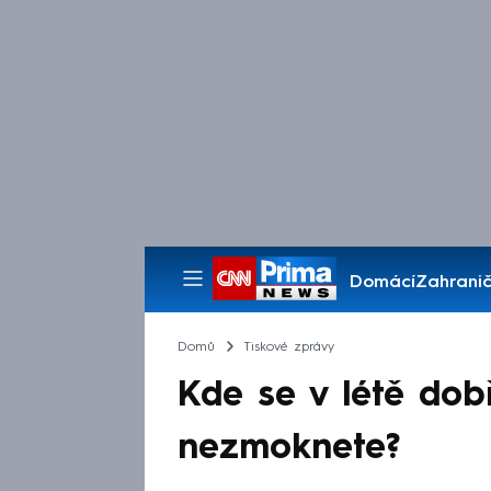
Domácí
Zahranič
Pořady
Domů
Tiskové zprávy
Kde se v létě dob
nezmoknete?