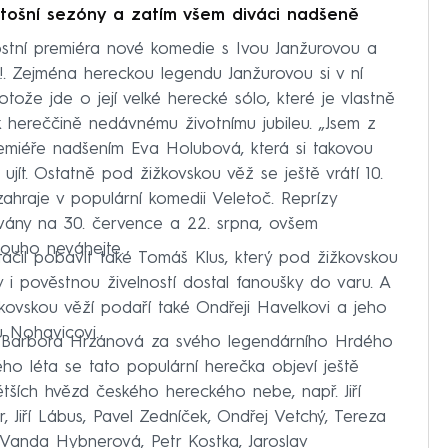
etošní sezóny a zatím všem diváci nadšeně
nostní premiéra nové komedie s Ivou Janžurovou a
 Zejména hereckou legendu Janžurovou si v ní
tože jde o její velké herecké sólo, které je vlastně
k hereččině nedávnému životnímu jubileu. „Jsem z
remiéře nadšením Eva Holubová, která si takovou
ít. Ostatně pod žižkovskou věž se ještě vrátí 10.
ahraje v populární komedii Veletoč. Reprízy
vány na 30. července a 22. srpna, ovšem
ouho neváhejte.
ačil pobavit také Tomáš Klus, který pod žižkovskou
y i pověstnou živelností dostal fanoušky do varu. A
žkovskou věží podaří také Ondřeji Havelkovi a jeho
 Nohavicovi.
a Barbora Hrzánová za svého legendárního Hrdého
 léta se tato populární herečka objeví ještě
ětších hvězd českého hereckého nebe, např. Jiří
r, Jiří Lábus, Pavel Zedníček, Ondřej Vetchý, Tereza
 Vanda Hybnerová, Petr Kostka, Jaroslav