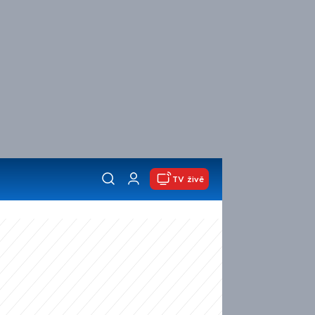
TV živě