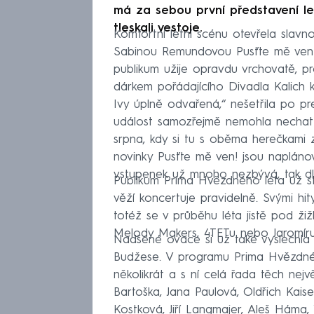
má za sebou první představení l
tleskali vestoje.
Komfortní letní scénu otevřela slav
Sabinou Remundovou Pusťte mě ven!.
publikum užije opravdu vrchovatě, pro
dárkem pořádajícího Divadla Kalich 
Ivy úplně odvařená,“ nešetřila po p
událost samozřejmě nemohla nechat uj
srpna, kdy si tu s oběma herečkami z
novinky Pusťte mě ven! jsou napláno
vstupenek už mnoho nezbývá, tak dl
Publikum Prima Hvězdného léta už st
věží koncertuje pravidelně. Svými hit
totéž se v průběhu léta jistě pod ži
Melody Makers, 4TETu nebo Jaromíru
Nadšené ovace si už také vyslechl
Budžese. V programu Prima Hvězdného
několikrát a s ní celá řada těch nejv
Bartoška, Jana Paulová, Oldřich Kaise
Kostková, Jiří Langmajer, Aleš Háma,