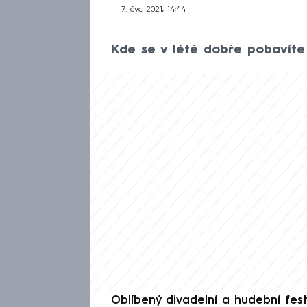
7. čvc 2021, 14:44
Kde se v létě dobře pobavít
Oblíbený divadelní a hudební fes