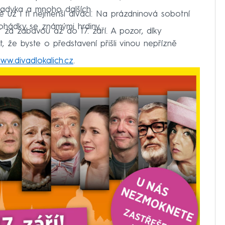
ladyka a mnoho dalších.
é už i ti nejmenší diváci. Na prázdninová sobotní
ohádky se známými hrdiny.
za zábavou až do 17. září. A pozor, díky
, že byste o představení přišli vinou nepřízně
ww.divadlokalich.cz
.