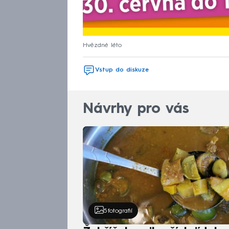
Hvězdné léto
Vstup do diskuze
Návrhy pro vás
5
fotografií