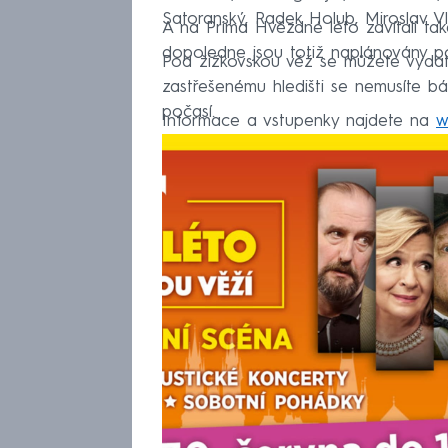
Satoranský, Radek Holub, Miroslav V
A na Prima Hvězdné léto zavítali tak
dopoledne jsou totiž naplánovány p
Pod žižkovskou věž se můžete vydat 
zastřešenému hledišti se nemusíte bát
počasí.
Informace a vstupenky najdete na
w