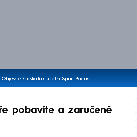
í
Objevte Česko
Jak ušetřit
Sport
Počasí
ře pobavíte a zaručeně