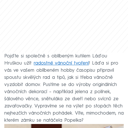
Pojďte si společně s oblíbeným kutilem Láďou
Hruškou užít
radostné vánoční tvoření
! Láďa si pro
vás ve vašem oblíbeném hobby časopisu připravil
spoustu skvělých rad a tipů, jak si třeba vánočně
vyzdobit domov. Pustíme se do výroby originálních
vánočních dekorací – například jelena z polínek,
šálového věnce, sněhuláka ze dveří nebo svícnů ze
zavařovačky. Vypravíme se na výlet po stopách těch
nejhezčích vánočních pohádek. Víte, mimochodem, na
kterém zámku se natáčela Popelka?