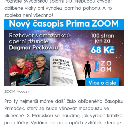
Poznáte švýcarskou solární sílu. Nebudou chybět
oblíbené vlaky ani vynález parního pohonu. A to
zdaleka není všechno!
ZOOM Magazín
Pro ty nejmenší máme další číslo oblíbeného časopisu
Primáček, který se bude věnovat masopustu ve
Slunečné. S Maruškou se naučíme, jak vyrobit krmítko
pro ptáčky. Vydáme se po stopách zvířátek, která je