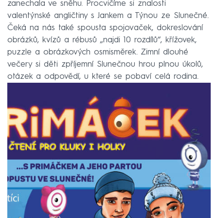
zanechala ve sněhu. Procvičíme si znalosti
valentýnské angličtiny s Jankem a Týnou ze Slunečné.
Čeká na nás také spousta spojovaček, dokreslování
obrázků, kvízů a rébusů „najdi 10 rozdílů“, křížovek,
puzzle a obrázkových osmisměrek. Zimní dlouhé
večery si děti zpříjemní Slunečnou hrou plnou úkolů,
otázek a odpovědí, u které se pobaví celá rodina.