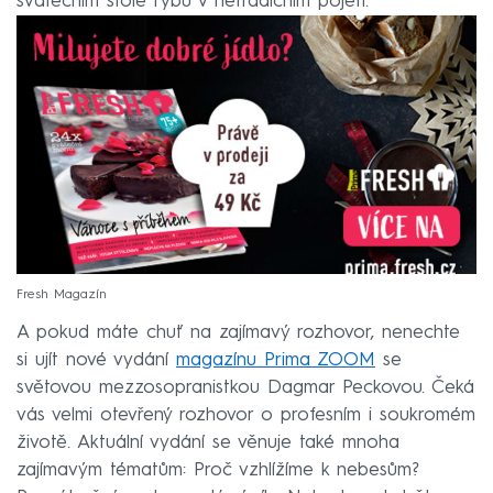
svátečním stole rybu v netradičním pojetí.
Fresh Magazín
A pokud máte chuť na zajímavý rozhovor, nenechte
si ujít nové vydání
magazínu Prima ZOOM
se
světovou mezzosopranistkou Dagmar Peckovou. Čeká
vás velmi otevřený rozhovor o profesním i soukromém
životě. Aktuální vydání se věnuje také mnoha
zajímavým tématům: Proč vzhlížíme k nebesům?