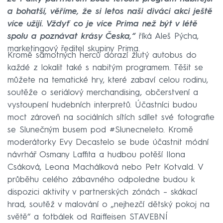
a bohatší, věříme, že si letos naši diváci akci ještě
více užijí. Vždyť co je více Prima než být v létě
spolu a poznávat krásy Česka,“
říká Aleš Pýcha,
marketingový ředitel skupiny Prima.
Kromě samotných herců dorazí žlutý autobus do
každé z lokalit také s nabitým programem. Těšit se
můžete na tematické hry, které zabaví celou rodinu,
soutěže o seriálový merchandising, občerstvení a
vystoupení hudebních interpretů. Účastníci budou
moct zároveň na sociálních sítích sdílet své fotografie
se Slunečným busem pod #Slunecneleto. Kromě
moderátorky Evy Decastelo se bude účastnit módní
návrhář Osmany Laffita a hudbou potěší Ilona
Csáková, Leona Machálková nebo Petr Kotvald. V
průběhu celého zábavného odpoledne budou k
dispozici aktivity v partnerských zónách – skákací
hrad, soutěž v malování o „nejhezčí dětský pokoj na
světě“ a fotbálek od Raiffeisen STAVEBNÍ