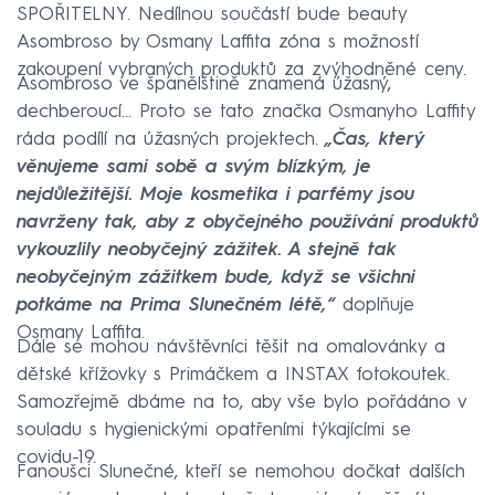
SPOŘITELNY. Nedílnou součástí bude beauty
Asombroso by Osmany Laffita zóna s možností
zakoupení vybraných produktů za zvýhodněné ceny.
Asombroso ve španělštině znamená úžasný,
dechberoucí... Proto se tato značka Osmanyho Laffity
ráda podílí na úžasných projektech.
„Čas, který
věnujeme sami sobě a svým blízkým, je
nejdůležitější. Moje kosmetika i parfémy jsou
navrženy tak, aby z obyčejného používání produktů
vykouzlily neobyčejný zážitek. A stejně tak
neobyčejným zážitkem bude, když se všichni
potkáme na Prima Slunečném létě,“
doplňuje
Osmany Laffita.
Dále se mohou návštěvníci těšit na omalovánky a
dětské křížovky s Primáčkem a INSTAX fotokoutek.
Samozřejmě dbáme na to, aby vše bylo pořádáno v
souladu s hygienickými opatřeními týkajícími se
covidu-19.
Fanoušci Slunečné, kteří se nemohou dočkat dalších