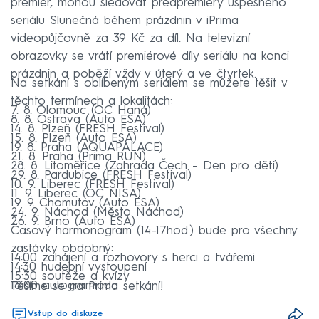
premiér, mohou sledovat předpremiéry úspěšného
seriálu Slunečná během prázdnin v iPrima
videopůjčovně za 39 Kč za díl. Na televizní
obrazovky se vrátí premiérové díly seriálu na konci
prázdnin a poběží vždy v úterý a ve čtvrtek.
Na setkání s oblíbeným seriálem se můžete těšit v
těchto termínech a lokalitách:
7. 8. Olomouc (OC Haná)
8. 8. Ostrava (Auto ESA)
14. 8. Plzeň (FRESH Festival)
15. 8. Plzeň (Auto ESA)
19. 8. Praha (AQUAPALACE)
21. 8. Praha (Prima RUN)
28. 8. Litoměřice (Zahrada Čech – Den pro děti)
29. 8. Pardubice (FRESH Festival)
10. 9. Liberec (FRESH Festival)
11. 9. Liberec (OC NISA)
19. 9. Chomutov (Auto ESA)
24. 9. Náchod (Město Náchod)
26. 9. Brno (Auto ESA)
Časový harmonogram (14–17hod.) bude pro všechny
zastávky obdobný:
14:00 zahájení a rozhovory s herci a tvářemi
14:30 hudební vystoupení
15:30 soutěže a kvízy
16:00 autogramiáda
Těšíme se na Prima setkání!
Vstup do diskuze