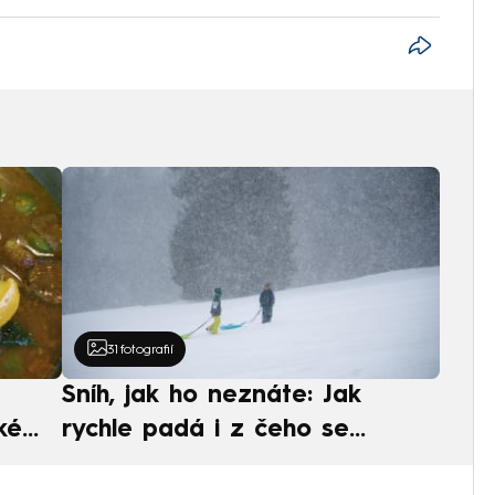
31
fotografií
Sníh, jak ho neznáte: Jak
ké
rychle padá i z čeho se
ská
skládá. A vločky nejsou bílé