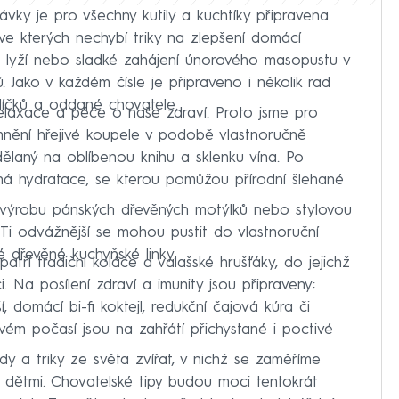
vky je pro všechny kutily a kuchtíky připravena
ve kterých nechybí triky na zlepšení domácí
h lyží nebo sladké zahájení únorového masopustu v
Jako v každém čísle je připraveno i několik rad
líčků a oddané chovatele.
relaxace a péče o naše zdraví. Proto jsme pro
jemnění hřejivé koupele v podobě vlastnoručně
ělaný na oblíbenou knihu a sklenku vína. Po
ná hydratace, se kterou pomůžou přírodní šlehané
 výrobu pánských dřevěných motýlků nebo stylovou
i odvážnější se mohou pustit do vlastnoruční
é dřevěné kuchyňské linky.
tří tradiční koláče a valašské hrušťáky, do jejichž
 Na posílení zdraví a imunity jsou připraveny:
 domácí bi-fi koktejl, redukční čajová kúra či
ém počasí jsou na zahřátí přichystané i poctivé
y a triky ze světa zvířat, v nichž se zaměříme
 s dětmi. Chovatelské tipy budou moci tentokrát