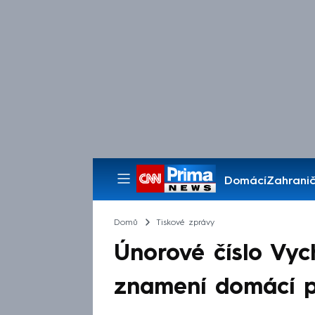
Domácí
Zahranič
Pořady
Domů
Tiskové zprávy
Únorové číslo Vyc
znamení domácí 