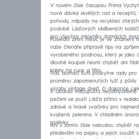
V novém čísle časopisu Prima Vychytá
nová dávka skvělých rad a receptů, 
pohody, nápady na recyklaci starýc
podobě Láďových oblíbených koláčů. 
pro všechny milovníky domácích maz
Poslední zimní měsíc je ve znamení 
naše čtenáře připravili tipy na zpří
vyrobeného podnosu, který je jako d
dlouhé koupeli nesmí chybět ani řád
krémy na ruce a tělo.
Náš domácí kutil poskytne rady pro
proměnu zapomenutých lyží z půdy. T
výroby vintage dveří, či dokonce cel
K období masopustu neodmyslitelně pa
pečení se pustí Láďa přímo v redakci.
zdravé a hravé svačinky pro nejmenší,
kvašená zelenina. V chladném únorov
polévky.
Ani v tomto čísle nebudou chybět rad
především na pejsky a jejich soužití