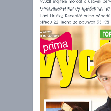
využít majitelé morčat a užovek čer
nebo upozorníme na problémy s tzv.
V časopise Prima Vychytávky přináší
Ládi Hrušky, Receptář prima nápadů 
středu 22. ledna za pouhých 35 Kč!