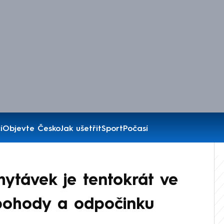
í
Objevte Česko
Jak ušetřit
Sport
Počasí
hytávek je tentokrát ve
pohody a odpočinku