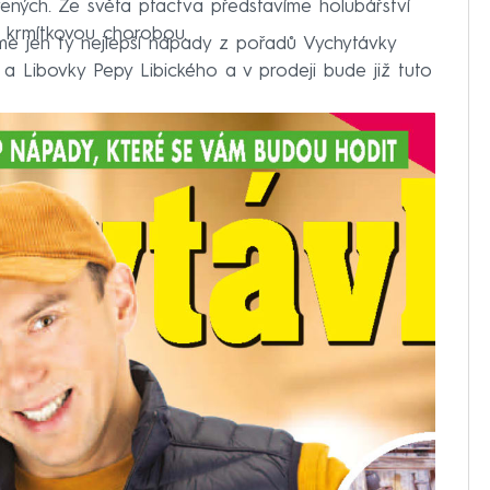
vených. Ze světa ptactva představíme holubářství
 krmítkovou chorobou.
me jen ty nejlepší nápady z pořadů Vychytávky
a Libovky Pepy Libického a v prodeji bude již tuto