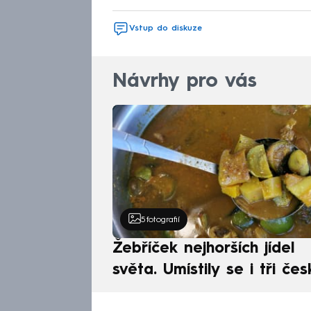
Vstup do diskuze
Návrhy pro vás
5
fotografií
Žebříček nejhorších jídel
světa. Umístily se i tři čes
pokrmy, vévodí skandináv