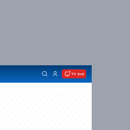
TV živě