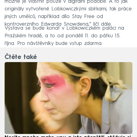
možné je vlastnit pouze v digitální podobě. A to jak
originály vytvořené Lobkowiczkými sbírkami, tak práce
jiných umělců, například dílo Stay Free od
kontroverzního Edwarda Snowdena,“ líčí dále.
Výstava se bude konat v Lobkowiczkém paláci na
Pražském hradě, a to od pondělí 11. do pátku 15.
října. Pro návštěvníky bude vstup zdarma.
Čtěte také