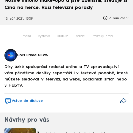
Nosíte mnoho make-upu a jste zženštilí, stěžuje si
Čína na herce. Ruší televizní pořady
6 min čtení
13. zář 2021, 13:59
umění
výstava
kultura
palác
Pražský hrad
CNN Prima NEWS
Díky úzké spolupráci redakcí online a TV zpravodajství
vám přinášíme desítky reportáží i v textové podobě, které
můžete sledovat v televizi, na webu, sociálních sítích nebo
v HbbTV.
Vstup do diskuze
Návrhy pro vás