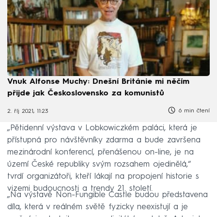
Vnuk Alfonse Muchy: Dnešní Británie mi něčím
přijde jak Československo za komunistů
6 min čtení
2. říj 2021, 11:23
„Pětidenní výstava v Lobkowiczkém paláci, která je
přístupná pro návštěvníky zdarma a bude završena
mezinárodní konferencí, přenášenou on-line, je na
území České republiky svým rozsahem ojedinělá,“
tvrdí organizátoři, kteří lákají na propojení historie s
vizemi budoucnosti a trendy 21. století.
„Na výstavě Non-Fungible Castle budou představena
díla, která v reálném světě fyzicky neexistují a je