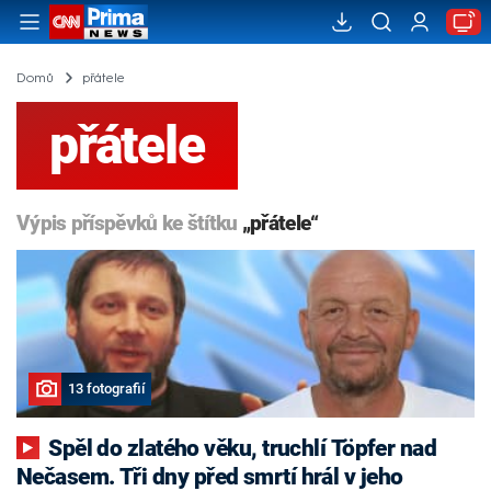
Domů
přátele
přátele
Výpis příspěvků ke štítku
„přátele“
13 fotografií
Spěl do zlatého věku, truchlí Töpfer nad
Nečasem. Tři dny před smrtí hrál v jeho