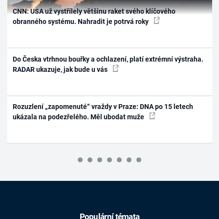
CNN: USA už vystřílely většinu raket svého klíčového
obranného systému. Nahradit je potrvá roky
Do Česka vtrhnou bouřky a ochlazení, platí extrémní výstraha.
RADAR ukazuje, jak bude u vás
Rozuzlení „zapomenuté“ vraždy v Praze: DNA po 15 letech
ukázala na podezřelého. Měl ubodat muže
Populární témata