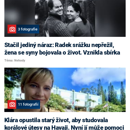
3 fotografie
Stačil jediný náraz: Radek srážku nepřežil,
žena se syny bojovala o život. Vznikla sbírka
Téma: Nehody
11 fotografií
Klára opustila starý život, aby studovala
korálové útesy na Havaji. Nyní jí může pomoci