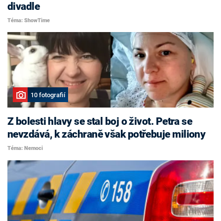
divadle
Téma: ShowTime
10 fotografií
Z bolesti hlavy se stal boj o život. Petra se
nevzdává, k záchraně však potřebuje miliony
Téma: Nemoci