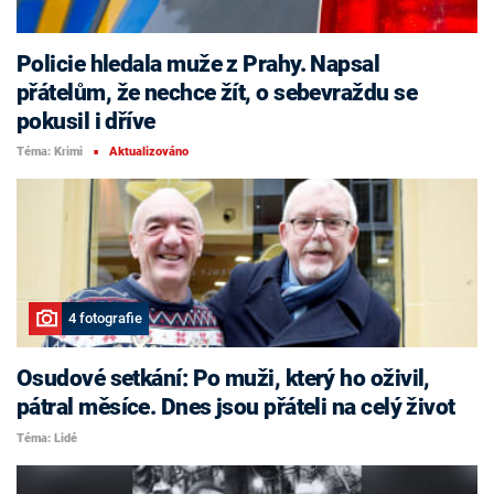
Policie hledala muže z Prahy. Napsal
přátelům, že nechce žít, o sebevraždu se
pokusil i dříve
Téma: Krimi
Aktualizováno
■
4 fotografie
Osudové setkání: Po muži, který ho oživil,
pátral měsíce. Dnes jsou přáteli na celý život
Téma: Lidé