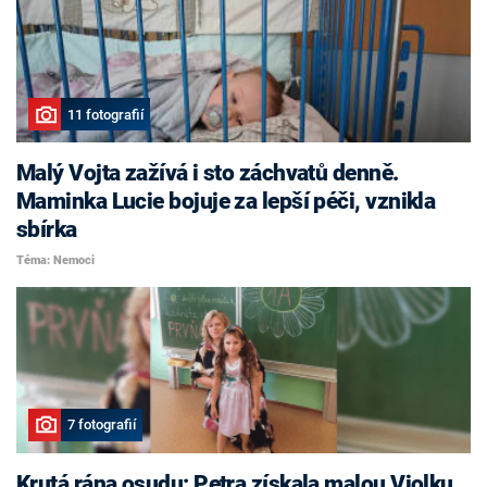
11 fotografií
Malý Vojta zažívá i sto záchvatů denně.
Maminka Lucie bojuje za lepší péči, vznikla
sbírka
Téma: Nemoci
7 fotografií
Krutá rána osudu: Petra získala malou Violku