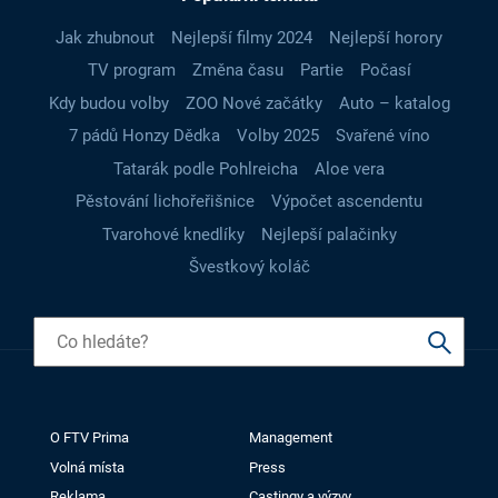
Jak zhubnout
Nejlepší filmy 2024
Nejlepší horory
TV program
Změna času
Partie
Počasí
Kdy budou volby
ZOO Nové začátky
Auto – katalog
7 pádů Honzy Dědka
Volby 2025
Svařené víno
Tatarák podle Pohlreicha
Aloe vera
Pěstování lichořeřišnice
Výpočet ascendentu
Tvarohové knedlíky
Nejlepší palačinky
Švestkový koláč
O FTV Prima
Management
Volná místa
Press
Reklama
Castingy a výzvy