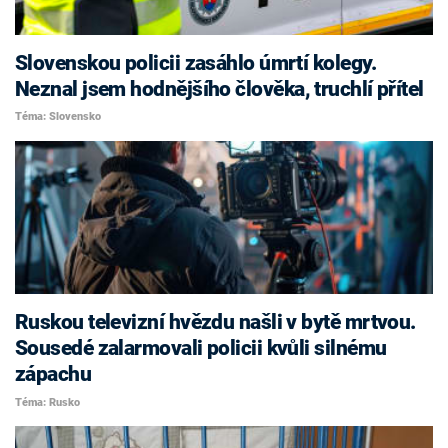
Slovenskou policii zasáhlo úmrtí kolegy.
Neznal jsem hodnějšího člověka, truchlí přítel
Téma: Slovensko
Ruskou televizní hvězdu našli v bytě mrtvou.
Sousedé zalarmovali policii kvůli silnému
zápachu
Téma: Rusko