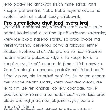
jeho plody? Na afrických trzích máte šanci. Patří
k super potravinám. Nebo třeba největší ovoce na
světě – jackfruit neboli česky chlebovník.
Pro autentickou chuť jezdí světa kraj
„Největší úspěšnost má, si myslím, dračí ovoce, to je
hodně koukatelné a zaujme úplně každého zákazníka,
který jde okolo našeho stánku. To dračí ovoce má
velmi výraznou červenou barvu a takovou jemně
sladkou květinou chuť... Ale pro co se naši zákazníci
hodně vrací a pokaždé, když si to koupí, tak si to
koupí znovu, je náš ananas. Já jsem si třeba myslela,
že mám alergii na ananas, protože mě třeba hodně
štípal v puse, ale to právě není tím, že by ten ananas
měl v sobě nějakou látku, která vyvolává alergii, ale
je to tím, že ten ananas, co je v obchodě, tak je
podtržený extrémně a už nedozraje,“ vysvětluje, proč
plody chutnají jinak, než jak jsme zvyklí, jedna z
trhovkyň, Nikola.