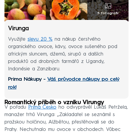
5 fotografií
Virunga
Využijte
slevu 20 %
na nákup čerstvého
organického ovoce, kávy, ovoce sušeného pod
africkým sluncem, džemů, sirupů a dalších
produktů od drobných farmářů z Ugandy,
Indonésie a Zanzibaru.
Prima Nákupy -
Váš průvodce nákupy po celý
rok!
Romantický příběh o vzniku Virungy
V pořadu
Prima Česko
ho odvyprávěl Lukáš Petržela,
manažer trhů Virunga: „Zakladatel se seznámil s
pražskou holčinou, Alžbětou, přestěhovali se do
Prahy. Nechutnalo mu ovoce v obchodech. Vůbec