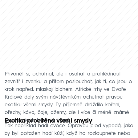
Přivonět si, ochutnat, ale i osahat a prohlédnout
zevnitř i zvenku a přitom poslouchat, jak ti, co jsou o
krok napřed, mlaskají blahem. Africké trhy ve Dvoře
Králové daly svým návštěvníkům ochutnat pravou
exotiku všemi smysly. Ty příjemně dráždilo koření,
ořechy, káva, čaje, džemy, ale i více či méně známé
ovoce všech barev a tvarů.
Exotika procítěná všemi smysly
Tak například hadí ovoce. Opravdu plod vypadá, jako
by byl potažen hadí kůží, když ho rozloupnete nebo