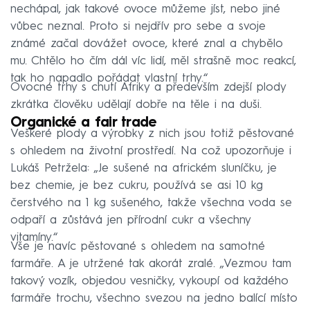
nechápal, jak takové ovoce můžeme jíst, nebo jiné
vůbec neznal. Proto si nejdřív pro sebe a svoje
známé začal dovážet ovoce, které znal a chybělo
mu. Chtělo ho čím dál víc lidí, měl strašně moc reakcí,
tak ho napadlo pořádat vlastní trhy.“
Ovocné trhy s chutí Afriky a především zdejší plody
zkrátka člověku udělají dobře na těle i na duši.
Organické a fair trade
Veškeré plody a výrobky z nich jsou totiž pěstované
s ohledem na životní prostředí. Na což upozorňuje i
Lukáš Petržela: „Je sušené na africkém sluníčku, je
bez chemie, je bez cukru, používá se asi 10 kg
čerstvého na 1 kg sušeného, takže všechna voda se
odpaří a zůstává jen přírodní cukr a všechny
vitamíny.“
Vše je navíc pěstované s ohledem na samotné
farmáře. A je utržené tak akorát zralé. „Vezmou tam
takový vozík, objedou vesničky, vykoupí od každého
farmáře trochu, všechno svezou na jedno balící místo