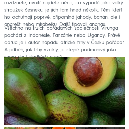
rozříznete, uvnitř najdete něco, co vypadá jako velký
stroužek česneku, je jich tam hned několik. Těm, kteří
ho ochutnají poprvé, připomíná jahody, banán, ale i
angrešt nebo mirabelku. Další tipovali ananas.
Všechno na trzích pořádaných společností Virunga
pochází z Indonésie, Tanzánie nebo Ugandy. Právě
odtud je i autor nápadu africké trhy v Česku pořádat.
A příběh, jak trhy vznikly, je stejně podmanivý jako
sama chuť sladkých plodů.