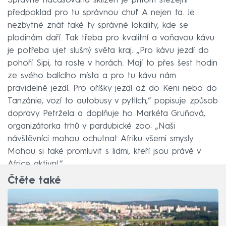
Správně načasovaná sklizeň je přitom stěžejní
předpoklad pro tu správnou chuť. A nejen ta. Je
nezbytné znát také ty správné lokality, kde se
plodinám daří. Tak třeba pro kvalitní a voňavou kávu
je potřeba ujet slušný světa kraj. „Pro kávu jezdí do
pohoří Sipi, ta roste v horách. Mají to přes šest hodin
ze svého balícího místa a pro tu kávu nám
pravidelně jezdí. Pro oříšky jezdí až do Keni nebo do
Tanzánie, vozí to autobusy v pytlích,“ popisuje způsob
dopravy Petržela a doplňuje ho Markéta Gruňová,
organizátorka trhů v pardubické zoo: „Naši
návštěvníci mohou ochutnat Afriku všemi smysly.
Mohou si také promluvit s lidmi, kteří jsou právě v
Africe aktivní.“
Čtěte také