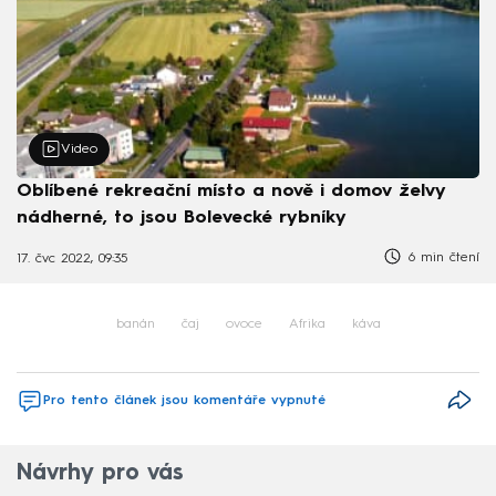
Video
Oblíbené rekreační místo a nově i domov želvy
nádherné, to jsou Bolevecké rybníky
6 min čtení
17. čvc 2022, 09:35
banán
čaj
ovoce
Afrika
káva
Pro tento článek jsou komentáře vypnuté
Návrhy pro vás