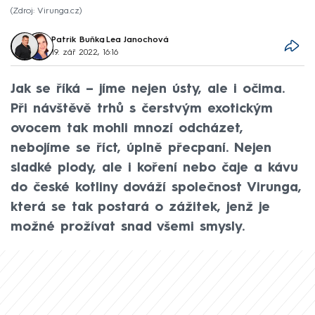
Zdroj: Virunga.cz
Patrik Buňka
,
Lea Janochová
19. zář 2022, 16:16
Jak se říká – jíme nejen ústy, ale i očima.
Při návštěvě trhů s čerstvým exotickým
ovocem tak mohli mnozí odcházet,
nebojíme se říct, úplně přecpaní. Nejen
sladké plody, ale i koření nebo čaje a kávu
do české kotliny dováží společnost Virunga,
která se tak postará o zážitek, jenž je
možné prožívat snad všemi smysly.