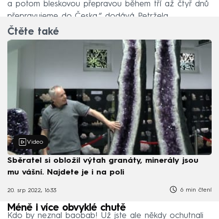
a potom bleskovou přepravou během tří až čtyř dnů
přepravujeme do Česka,“ dodává Petržela.
Čtěte také
Video
Sběratel si obložil výtah granáty, minerály jsou
mu vášní. Najdete je i na poli
6 min čtení
20. srp 2022, 16:33
Méně i více obvyklé chutě
Kdo by neznal baobab! Už jste ale někdy ochutnali