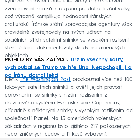
vyhověli žádostem americké vlády o pozastavení
zveřejňování snímků z regionu po dobu trvání války,
což výrazně komplikuje hodnocení íránských
protiútoků. Íránské státní zpravodajské agentury však
pravidelně zveřejňovaly na svých účtech na
sociálních sítích satelitní snímky ve vysokém rozlišení,
které údajně dokumentovaly škody na amerických
objektech.
MOHLO BY VÁS ZAJÍMAT:
Držím všechny karty,
vychloubal se Trump ve hře Uno. Nepochopil ji a
od Íránu dostal lekci
Deník
The Washington Post
prozkoumal více než 100
takových satelitních snímků a ověřil jejich pravost
porovnáním se snímky s nižším rozlišením z
družicového systému Evropské unie Copernicus,
případně s některými snímky s vysokým rozlišením od
společnosti Planet. Na 15 amerických vojenských
základnách v regionu bylo zjištěno 217 poškozených
nebo zničených budov a 11 kusů vybavení.