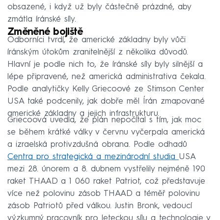
obsazené, i když už byly částečně prázdné, aby
zmátla íránské síly.
Změněné bojiště
Odborníci tvrdí, že americké základny byly vůči
íránským útokům zranitelnější z několika důvodů.
Hlavní je podle nich to, že íránské síly byly silnější a
lépe připravené, než americká administrativa čekala.
Podle analytičky Kelly Griecoové ze Stimson Center
USA také podcenily, jak dobře měl Írán zmapované
americké základny a jejich infrastrukturu.
Griecoová uvedla, že plán nepočítal s tím, jak moc
se během krátké války v červnu vyčerpala americká
a izraelská protivzdušná obrana. Podle odhadů
Centra pro strategická a mezinárodní studia
USA
mezi 28. únorem a 8. dubnem vystřelily nejméně 190
raket THAAD a 1 060 raket Patriot, což představuje
více než polovinu zásob THAAD a téměř polovinu
zásob Patriotů před válkou. Justin Bronk, vedoucí
výzkumný pracovník pro leteckou sílu a technologie v