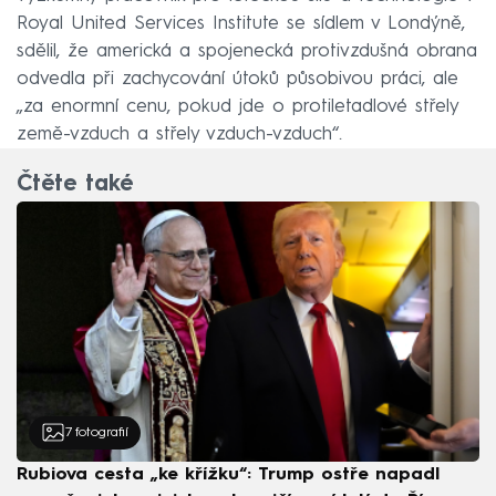
Royal United Services Institute se sídlem v Londýně,
sdělil, že americká a spojenecká protivzdušná obrana
odvedla při zachycování útoků působivou práci, ale
„za enormní cenu, pokud jde o protiletadlové střely
země-vzduch a střely vzduch-vzduch“.
Čtěte také
7
fotografií
Rubiova cesta „ke křížku“: Trump ostře napadl