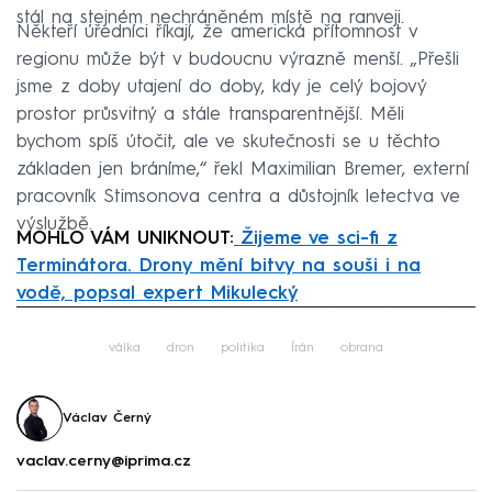
stál na stejném nechráněném místě na ranveji.
Někteří úředníci říkají, že americká přítomnost v
regionu může být v budoucnu výrazně menší. „Přešli
jsme z doby utajení do doby, kdy je celý bojový
prostor průsvitný a stále transparentnější. Měli
bychom spíš útočit, ale ve skutečnosti se u těchto
základen jen bráníme,“ řekl Maximilian Bremer, externí
pracovník Stimsonova centra a důstojník letectva ve
výslužbě.
MOHLO VÁM UNIKNOUT:
Žijeme ve sci-fi z
Terminátora. Drony mění bitvy na souši i na
vodě, popsal expert Mikulecký
Failed to fetch
válka
dron
politika
Írán
obrana
Václav Černý
vaclav.cerny@iprima.cz