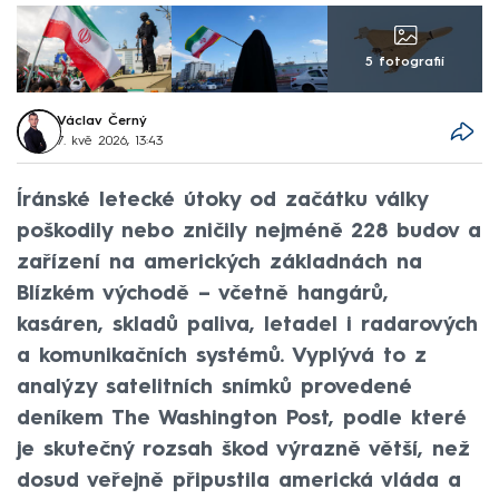
5 fotografií
Václav Černý
7. kvě 2026, 13:43
Íránské letecké útoky od začátku války
poškodily nebo zničily nejméně 228 budov a
zařízení na amerických základnách na
Blízkém východě – včetně hangárů,
kasáren, skladů paliva, letadel i radarových
a komunikačních systémů. Vyplývá to z
analýzy satelitních snímků provedené
deníkem The Washington Post, podle které
je skutečný rozsah škod výrazně větší, než
dosud veřejně připustila americká vláda a