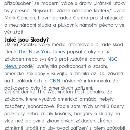
přizpůsobení se moderní válce s drony. „Íránské útoky
byly přesné. Nejsou to žádné náhodné krátery,“ uvedl
Mark Cancian, hlavní poradce Centra pro strategická
a mezinárodní studia a plukovník námořní pěchoty ve
výslužbě.
Jaké jsou škody?
Už na začátku války média informovala o řadě škod.
Deník
The New York Times
popsal útoky na 14
základen nebo systémů protivzdušné obrany,
NBC
News
později uveřejnila podrobnosti o zásahu
americké základny v Kuvajtu a zmínila až 100 zásahů
na 11 základnách, a
CNN
následně informovala, že
poškozeno bylo 16 amerických zařízení.
Zjištění deníku The Washington Post odhalilo, že
základny, které využívá americká armáda, nebyly
zasaženy jednorázově. Podle satelitních snímků údery
poškodily nebo zničily kasárny, hangáry a sklady na
více než polovině zkoumaných základen. „Íránci
záměrně útočili na ubytovací zařízení s cílem způsobit