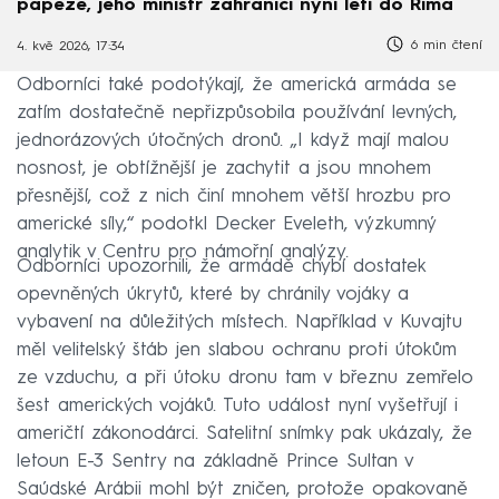
papeže, jeho ministr zahraničí nyní letí do Říma
6 min čtení
4. kvě 2026, 17:34
Odborníci také podotýkají, že americká armáda se
zatím dostatečně nepřizpůsobila používání levných,
jednorázových útočných dronů. „I když mají malou
nosnost, je obtížnější je zachytit a jsou mnohem
přesnější, což z nich činí mnohem větší hrozbu pro
americké síly,“ podotkl Decker Eveleth, výzkumný
analytik v Centru pro námořní analýzy.
Odborníci upozornili, že armádě chybí dostatek
opevněných úkrytů, které by chránily vojáky a
vybavení na důležitých místech. Například v Kuvajtu
měl velitelský štáb jen slabou ochranu proti útokům
ze vzduchu, a při útoku dronu tam v březnu zemřelo
šest amerických vojáků. Tuto událost nyní vyšetřují i
američtí zákonodárci. Satelitní snímky pak ukázaly, že
letoun E-3 Sentry na základně Prince Sultan v
Saúdské Arábii mohl být zničen, protože opakovaně