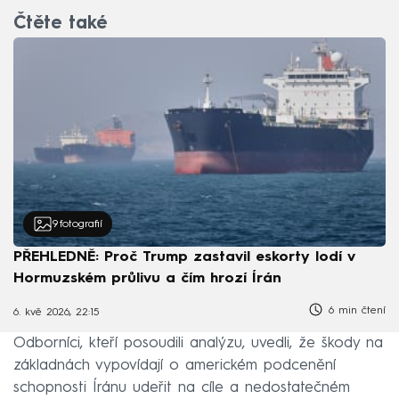
Čtěte také
9
fotografií
PŘEHLEDNĚ: Proč Trump zastavil eskorty lodí v
Hormuzském průlivu a čím hrozí Írán
6 min čtení
6. kvě 2026, 22:15
Odborníci, kteří posoudili analýzu, uvedli, že škody na
základnách vypovídají o americkém podcenění
schopnosti Íránu udeřit na cíle a nedostatečném