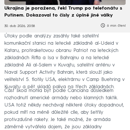
Ukrajina je poražena, řekl Trump po telefonátu s
Putinem. Dokazoval to čísly z úplně jiné války
6 min čtení
30. dub 2026, 20:58
Útoky podle analýzy zasáhly také satelitní
komunikační stanici na letecké základně al-Udeid v
Kataru, protiraketovou obranu Patriot na leteckých
základnách Riffa a Isa v Bahrajnu a na letecké
základně Ali al-Salem v Kuvajtu, satelitní anténu v
Naval Support Activity Bahrain, která slouží jako
velitelství 5. flotily USA, elektrárnu v Camp Buehring v
Kuvajtu a pět skladů paliva na třech základnách.
Část škod mohla být podle Canciana důsledkem
rozhodnutí americké armády nebo klamných taktik.
USA totiž někdy nechávají některé útoky dopadnout,
pokud míří na méně důležité cíle, aby šetřily
protivzdušné rakety. Je také možné, že armáda
záměrně vytvářela dojem, že jsou základny