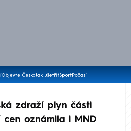
í
Objevte Česko
Jak ušetřit
Sport
Počasí
ká zdraží plyn části
í cen oznámila i MND