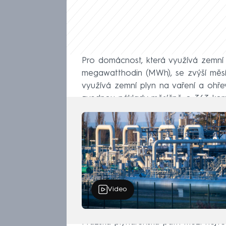
Pro domácnost, která využívá zemní 
megawatthodin (MWh), se zvýší měsí
využívá zemní plyn na vaření a ohř
zvednou náklady měsíčně o 363 kor
Video
Pražská plynárenská patří mezi nejv