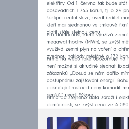
elektřiny. Od 1. června tak bude s
dosavadních 1 765 korun, tj. o 29 pr
šestiprocentní slevu, uvedl ředitel 
kteří mají sjednanou ve smlouvě fixn
platit stále stejnou cenu.
Pro domácnost, která využívá zemní 
megawatthodiny (MWh), se zvýší měsí
využívá zemní plyn na vaření a ohř
zvednou náklady měsíčně o 172 koru
Firma na webu také upozorňuje na to
není možné si aktuálně sjednat fixac
zákazníků. „Dosud se nám dařilo mír
postupnému zajišťování energií. Boh
pokračující rostoucí ceny komodit m
ceníků,“ uvedl Sýkora.
Firma od stejného data zdraží i elektř
domácnosti, se zvýší cena ze 4 080