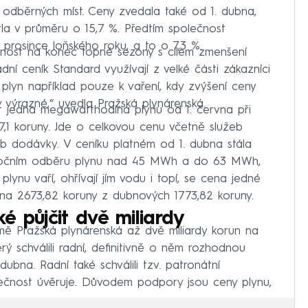
odběrných míst. Ceny zvedala také od 1. dubna,
tla v průměru o 15,7 %. Předtím společnost
rosince loňského roku, a to o 7,3 %.
nost na konec topné sezony s cílem zmenšení
ní ceník Standard využívají z velké části zákazníci
 plyn například pouze k vaření, kdy zvýšení ceny
 výrazné,“ uvedla Pražská plynárenská.
 jedna megawatthodina plynu od 1. června při
,1 koruny. Jde o celkovou cenu včetně služeb
žeb dodávky. V ceníku platném od 1. dubna stála
 ročním odběru plynu nad 45 MWh a do 63 MWh,
lynu vaří, ohřívají jím vodu i topí, se cena jedné
a 2673,82 koruny z dubnových 1773,82 koruny.
é půjčit dvě miliardy
rmě Pražská plynárenská až dvě miliardy korun na
rý schválili radní, definitivně o něm rozhodnou
ubna. Radní také schválili tzv. patronátní
lečnost úvěruje. Důvodem podpory jsou ceny plynu,