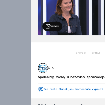
Video
energie
byznys
ČTK
Spolehlivý, rychlý a nezávislý zpravodajs
Pro tento článek jsou komentáře vypnuté