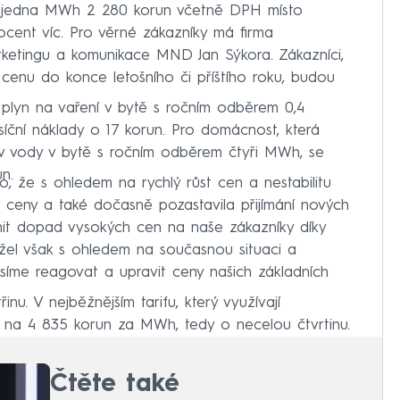
tát jedna MWh 2 280 korun včetně DPH místo
ocent víc. Pro věrné zákazníky má firma
marketingu a komunikace MND Jan Sýkora. Zákazníci,
í cenu do konce letošního či příštího roku, budou
plyn na vaření v bytě s ročním odběrem 0,4
ční náklady o 17 korun. Pro domácnost, která
ev vody v bytě s ročním odběrem čtyři MWh, se
n.
, že s ohledem na rychlý růst cen a nestabilitu
i ceny a také dočasně pozastavila přijímání nových
nit dopad vysokých cen na naše zákazníky díky
užel však s ohledem na současnou situaci a
usíme reagovat a upravit ceny našich základních
inu. V nejběžnějším tarifu, který využívají
 na 4 835 korun za MWh, tedy o necelou čtvrtinu.
Čtěte také