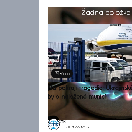
Žádná položka z
Výběr redakce
Video
Na pokraji tragédie: Ukrajinsk
bylo naložené municí
ČTK
21. dub 2022, 09:29