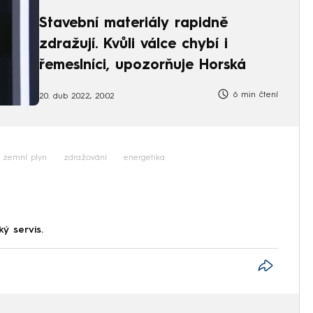
Stavební materiály rapidně
zdražují. Kvůli válce chybí i
řemeslníci, upozorňuje Horská
6 min čtení
20. dub 2022, 20:02
zemní plyn
zdražování
energetika
ký servis.