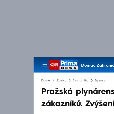
Domácí
Zahranič
Pořady
Domů
Zprávy
Ekonomika
Byznys
Pražská plynárens
zákazníků. Zvýšen