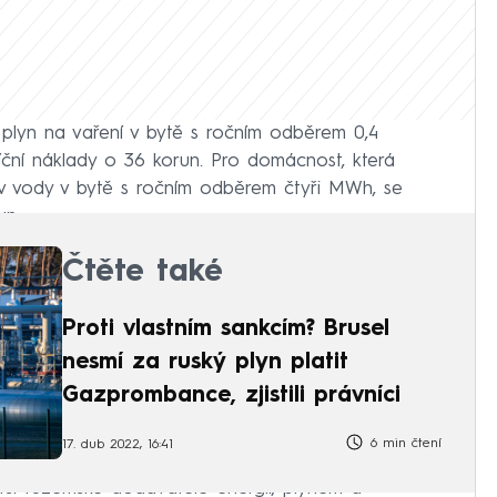
plyn na vaření v bytě s ročním odběrem 0,4
ční náklady o 36 korun. Pro domácnost, která
ev vody v bytě s ročním odběrem čtyři MWh, se
un.
Čtěte také
Proti vlastním sankcím? Brusel
nesmí za ruský plyn platit
Gazprombance, zjistili právníci
6 min čtení
17. dub 2022, 16:41
ětší tuzemské dodavatele energií, plynem a