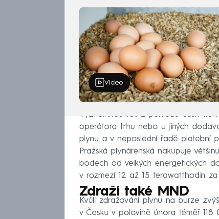
Video
Významnou roli z pohledu cash flow 
operátora trhu nebo u jiných dodav
plynu a v neposlední řadě platební 
Pražská plynárenská nakupuje většin
bodech od velkých energetických d
v rozmezí 12 až 15 terawatthodin za 
Zdraží také MND
Kvůli zdražování plynu na burze zvý
v Česku v polovině února téměř 118 