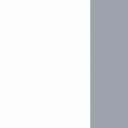
ideo
kat migranty do Česka? Sami by odešli, tvrdí exp
ické sebevraždě