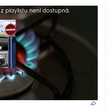
 playlistu není dostupná.
V
é letadlo, které ohrožoval v Lipsku dron,
Přilá
polit