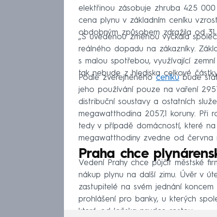
elektřinou zásobuje zhruba 425 000 
cena plynu v základním ceníku vzros
obdobným způsobem zdražila od 31. p
„S uvedenou změnou vyčkala společ
reálného dopadu na zákazníky. Základ
s malou spotřebou, využívající zemní
tak nebude z hlediska celkové částky
Podle zveřejněného
ceníku
bude stát
jeho používání pouze na vaření 2957
distribuční soustavy a ostatních slu
megawatthodina 2057,1 koruny. Při
tedy v případě domácností, které na p
megawatthodiny zvedne od června n
Praha chce plynárensk
Vedení Prahy chce půjčit městské fi
nákup plynu na další zimu. Úvěr v úte
zastupitelé na svém jednání koncem d
prohlášení pro banky, u kterých spo
které od loňska prudce rostou.