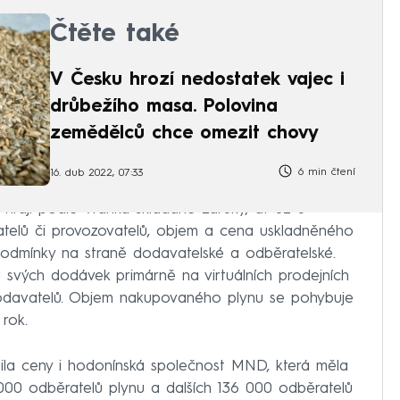
Čtěte také
V Česku hrozí nedostatek vajec i
drůbežího masa. Polovina
zemědělců chce omezit chovy
6 min čtení
16. dub 2022, 07:33
hrají podle Vránka skládané záruky, ať už u
atelů či provozovatelů, objem a cena uskladněného
podmínky na straně dodavatelské a odběratelské.
u svých dodávek primárně na virtuálních prodejních
odavatelů. Objem nakupovaného plynu se pohybuje
rok.
šila ceny i hodonínská společnost MND, která měla
000 odběratelů plynu a dalších 136 000 odběratelů