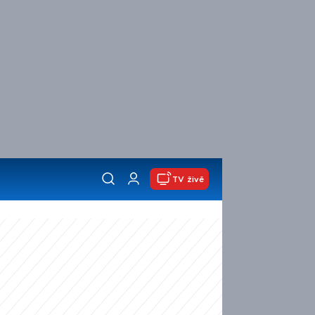
TV živě