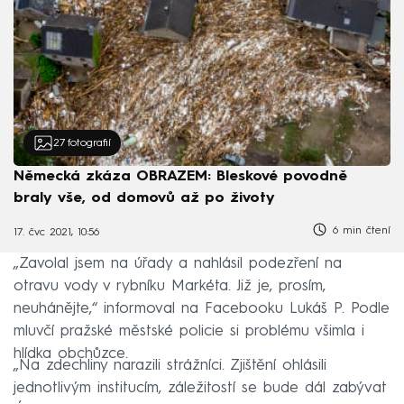
27
fotografií
Německá zkáza OBRAZEM: Bleskové povodně
braly vše, od domovů až po životy
6 min čtení
17. čvc 2021, 10:56
„Zavolal jsem na úřady a nahlásil podezření na
otravu vody v rybníku Markéta. Již je, prosím,
neuhánějte,“ informoval na Facebooku Lukáš P. Podle
mluvčí pražské městské policie si problému všimla i
hlídka obchůzce.
„Na zdechliny narazili strážníci. Zjištění ohlásili
jednotlivým institucím, záležitostí se bude dál zabývat