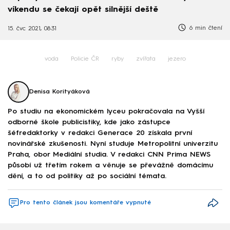
víkendu se čekají opět silnější deště
6 min čtení
15. čvc 2021, 08:31
voda
Policie ČR
ryby
zvířata
jezero
Denisa Korityáková
Po studiu na ekonomickém lyceu pokračovala na Vyšší
odborné škole publicistiky, kde jako zástupce
šéfredaktorky v redakci Generace 20 získala první
novinářské zkušenosti. Nyní studuje Metropolitní univerzitu
Praha, obor Mediální studia. V redakci CNN Prima NEWS
působí už třetím rokem a věnuje se převážně domácímu
dění, a to od politiky až po sociální témata.
Pro tento článek jsou komentáře vypnuté