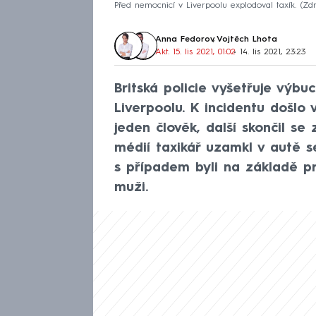
Před nemocnicí v Liverpoolu explodoval taxík.
Zdr
Anna Fedorov
,
Vojtěch Lhota
Akt. 15. lis 2021, 01:02
• 14. lis 2021, 23:23
Britská policie vyšetřuje výb
Liverpoolu. K incidentu došlo
jeden člověk, další skončil se
médií taxikář uzamkl v autě s
s případem byli na základě pr
muži.