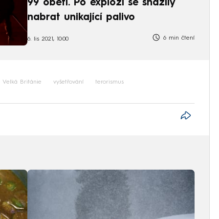
99 obětí. Po explozi se snažily
nabrat unikající palivo
6 min čtení
6. lis 2021, 10:00
Velká Británie
vyšetřování
terorismus