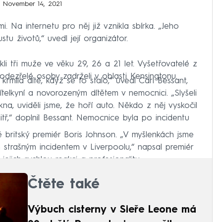
)
November 14, 2021
. Na internetu pro něj již vznikla sbírka. „Jeho
tu životů,“ uvedl její organizátor.
kli tři muže ve věku 29, 26 a 21 let. Vyšetřovatelé z
 podezřelé osoby zadrželi v oblasti Kensingtonu.
rmila dítě, když se to stalo,“ uvedl Carl Bessant,
telkyní a novorozeným dítětem v nemocnici. „Slyšeli
na, uviděli jsme, že hoří auto. Někdo z něj vyskočil
nitř,“ doplnil Bessant. Nemocnice byla po incidentu
é britský premiér Boris Johnson. „V myšlenkách jsme
ím strašným incidentem v Liverpoolu,“ napsal premiér
jich rychlou reakci a profesionalitu.
Čtěte také
Výbuch cisterny v Sieře Leone má