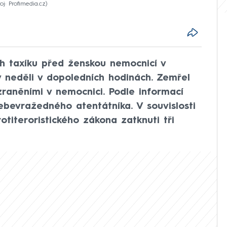
oj: Profimedia.cz
uch taxíku před ženskou nemocnicí v
 v neděli v dopoledních hodinách. Zemřel
 zraněními v nemocnici. Podle informací
ebevražedného atentátníka. V souvislosti
otiteroristického zákona zatknuti tři