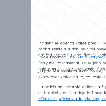
Incident se odehrál krátce před 11.
osoba zemřela a další muž byl převe
naštěstí neohrožují jeho život,“ uved
Podle informací
The Sun
a
DailyMail
Perry měl zaznamenat, že se jeho pas
auta a muže uvnitř vozu zamkl. Sám s
„Případ řeší protiteroristická policie,“ 
explodovat krátce na to, co zastavil
La policía antiterrorista detiene a 3
un hospital y que ha dejado 1 muer
#Terrorists
#ReinoUnido
#Kensingto