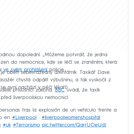
 hodinou dopolední. „Můžeme potvrdit, že jedna
zen do nemocnice, kde se léčí se zraněními, která
la
ve svém prohlášení
policie.
je obětí sebevražedný atentátník. Taxikář Dave
ažér chystá odpálit výbušninu, a tak vyskočil z
e nyní nachází v péči lékařů.
sdělili příslušníci zákona.
BBC
uvádí, že taxík
 před liverpoolskou nemocnicí.
 personas tras la explosión de un vehículo frente a
to en
#Liverpool
.
#liverpoolwomenshospital
n
#uk
#Terrorismo
pic.twitter.com/QqrrUOeUdJ