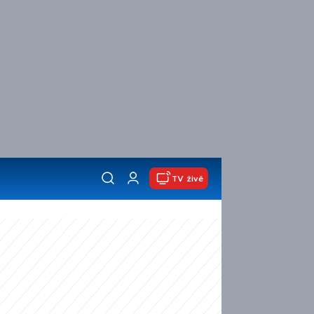
TV živě