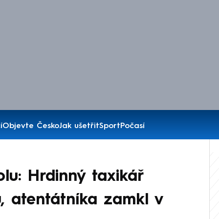
í
Objevte Česko
Jak ušetřit
Sport
Počasí
lu: Hrdinný taxikář
u, atentátníka zamkl v