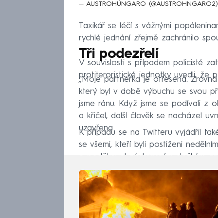
— AUSTROHÚNGARO (@AUSTROHNGARO2
Taxikář se léčí s vážnými popáleninami
rychlé jednání zřejmě zachránilo spous
Tři podezřelí
V souvislosti s případem policisté zat
protiteroristické jednotky uvedli, že
„Moje partnerka je otřesená. Zrovna k
který byl v době výbuchu se svou pří
jsme ránu. Když jsme se podívali z ok
a křičel, další člověk se nacházel uv
uzavřena
K případu se na Twitteru vyjádřil tak
se všemi, kteří byli postiženi neděln
a poděkoval záchranným složkám za je