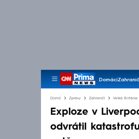
Domácí
Zahranič
Pořady
Domů
Zprávy
Zahraničí
Velká Británie
Exploze v Liverpoo
odvrátil katastrof