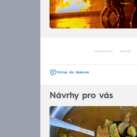
nemocnice
policie
Vstup do diskuze
Návrhy pro vás