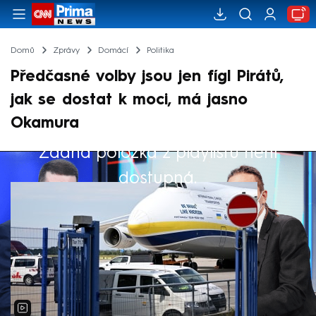
Domů
Zprávy
Domácí
Politika
Předčasné volby jsou jen fígl Pirátů,
jak se dostat k moci, má jasno
Okamura
Žádná položka z playlistu není
Výběr redakce
dostupná.