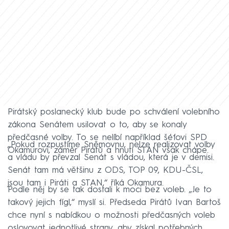
Pirátský poslanecký klub bude po schválení volebního
zákona Senátem usilovat o to, aby se konaly
předčasné volby. To se nelíbí například šéfovi SPD
„Pokud rozpustíme Sněmovnu, nelze realizovat volby
Okamurovi, záměr Pirátů a hnutí STAN však chápe.
a vládu by převzal Senát s vládou, která je v demisi.
Senát tam má většinu z ODS, TOP 09, KDU-ČSL,
jsou tam i Piráti a STAN,“ říká Okamura.
Podle něj by se tak dostali k moci bez voleb. „Je to
takový jejich fígl,“ myslí si. Předseda Pirátů Ivan Bartoš
chce nyní s nabídkou o možnosti předčasných voleb
oslovovat jednotlivé strany, aby získal potřebných