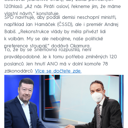
120hlasů. „Až nás Piráti osloví, řekneme jim, že máme
vlastní návrh,“ konstatuje.
SPD navrhuje, aby podali demisi neschopní ministři,
například Jan Hamáček (ČSSD), ale i premiér Andrej
Babiš. „Rekonstrukce vlády by měla přivézt lidi
k volbám. My se ale nebojíme, naše politické
preference stoupají,“ dodává Okamura.
To, že by se Sněmovna rozpustila, není
pravděpodobné. Je k tomu potřeba zmíněných 120
poslanců. Jen hnutí ANO má v dolní komoře 78
zákonodárců.
Více se dočtete zde.