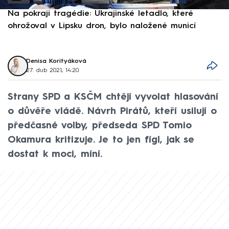
Na pokraji tragédie: Ukrajinské letadlo, které
P
ohrožoval v Lipsku dron, bylo naložené municí
e
Denisa Korityáková
27. dub 2021, 14:20
Strany SPD a KSČM chtějí vyvolat hlasování
o důvěře vládě. Návrh Pirátů, kteří usilují o
předčasné volby, předseda SPD Tomio
Okamura kritizuje. Je to jen fígl, jak se
dostat k moci, míní.