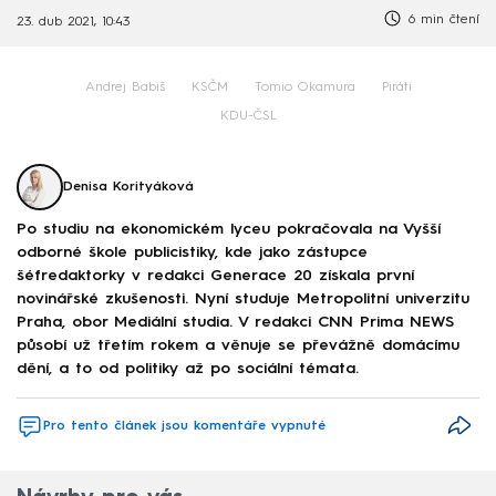
6 min čtení
23. dub 2021, 10:43
Andrej Babiš
KSČM
Tomio Okamura
Piráti
KDU-ČSL
Denisa Korityáková
Po studiu na ekonomickém lyceu pokračovala na Vyšší
odborné škole publicistiky, kde jako zástupce
šéfredaktorky v redakci Generace 20 získala první
novinářské zkušenosti. Nyní studuje Metropolitní univerzitu
Praha, obor Mediální studia. V redakci CNN Prima NEWS
působí už třetím rokem a věnuje se převážně domácímu
dění, a to od politiky až po sociální témata.
Pro tento článek jsou komentáře vypnuté