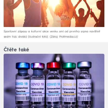
Sportovní zápasy a kulturní akce venku smí od prvního srpna navštívit
sedm tisíc diváků (ilustrační foto).
Zdroj: Profimedia.cz
Čtěte také