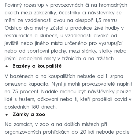
Povinný rozestup v provozovnách či na hromadných
akcích mezi zákazníky, účastníky či návštěvníky se
mění ze vzdálenosti dvou na alespoň 1,5 metru.
Odstup dva metry zůstal u produkce živé hudby v
restauracích a klubech, u vzdálenosti diváků od
jeviště nebo jiného místa určeného pro vystupující
nebo od sportovní plochy, mezi stánky, stolky nebo
jinými prodejními místy v tržnicích a na tržištích
Bazény a koupaliště
V bazénech a na koupalištích nebude od 1. srpna
omezena kapacita. Nyní ji mohli provozovatelé naplnit
na 75 procent. Nadále mohou být návštěvníky pouze
lidé s testem, očkovaní nebo ti, kteří prodělali covid v
posledních 180 dnech.
Zámky a zoo
Na zámcích, v zoo a na dalších místech při
organizovaných prohlídkách do 20 lidí nebude podle