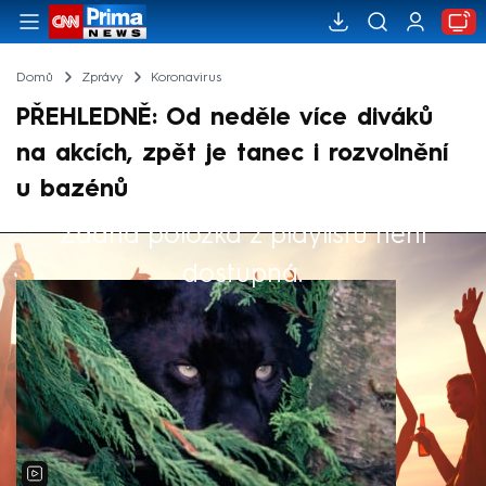
Domů
Zprávy
Koronavirus
PŘEHLEDNĚ: Od neděle více diváků
na akcích, zpět je tanec i rozvolnění
u bazénů
Žádná položka z playlistu není
Výběr redakce
dostupná.