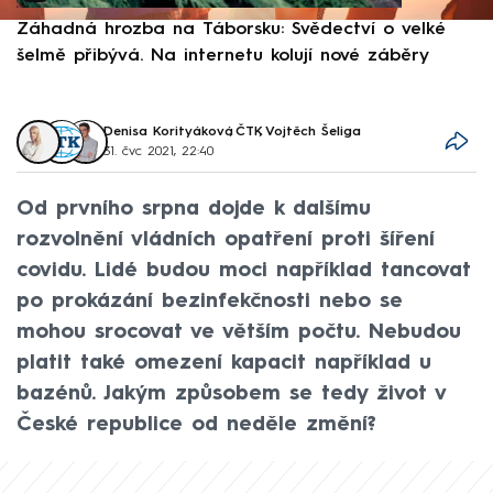
Záhadná hrozba na Táborsku: Svědectví o velké
S
šelmě přibývá. Na internetu kolují nové záběry
d
Denisa Korityáková
,
ČTK
,
Vojtěch Šeliga
31. čvc 2021, 22:40
Od prvního srpna dojde k dalšímu
rozvolnění vládních opatření proti šíření
covidu. Lidé budou moci například tancovat
po prokázání bezinfekčnosti nebo se
mohou srocovat ve větším počtu. Nebudou
platit také omezení kapacit například u
bazénů. Jakým způsobem se tedy život v
České republice od neděle změní?