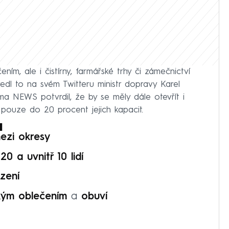
ním, ale i čistírny, farmářské trhy či zámečnictví
vedl to na svém Twitteru ministr dopravy Karel
a NEWS potvrdil, že by se měly dále otevřít i
 pouze do 20 procent jejich kapacit.
a
ezi okresy
0 a uvnitř 10 lidí
zení
kým oblečením
a
obuví