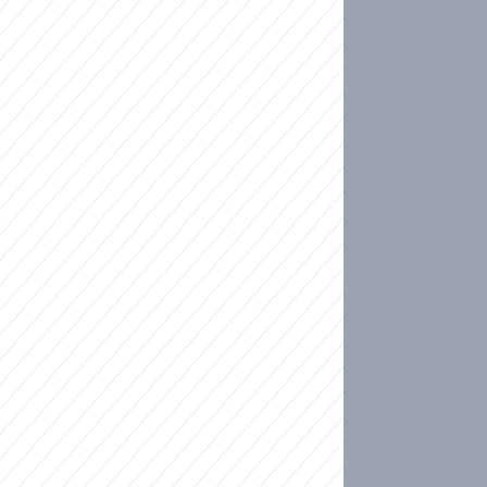
ideo
kat migranty do Česka? Sami by odešli, tvrdí exp
ické sebevraždě