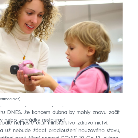
rofimedia.cz
eště není jisté. V úterý dopoledne uvedl ministr
ntu DNES, že koncem dubna by mohly znovu začít
y nebo zahrádky restaurací.
e něj ještě určit ministerstvo zdravotnictví.
áda už nebude žádat prodloužení nouzového stavu,