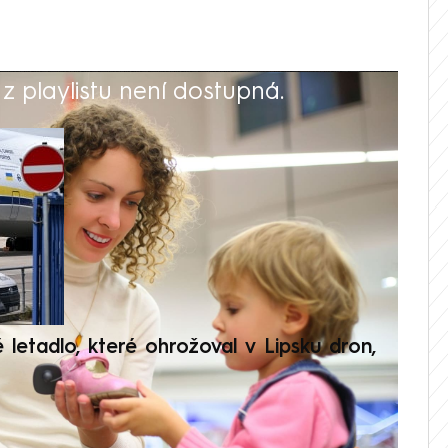
 playlistu není dostupná.
V
é letadlo, které ohrožoval v Lipsku dron,
Přilá
polit