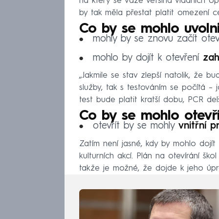
na který se váže většina vládních op
by tak měla přestat platit omezení c
Co by se mohlo uvoln
mohly by se znovu začít otev
mohlo by dojít k otevření
zah
„Jakmile se stav zlepší natolik, že b
služby, tak s testováním se počítá – 
test bude platit kratší dobu, PCR delší
Co by se mohlo otevř
otevřít by se mohly
vnitřní p
Zatím není jasné, kdy by mohlo dojít
kulturních akcí. Plán na otevírání ško
takže je možné, že dojde k jeho úpr