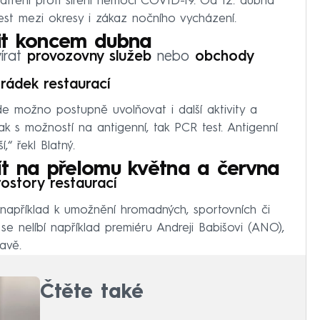
atření proti šíření nemoci COVID-19. Od 12. dubna
est mezi okresy i zákaz nočního vycházení.
it koncem dubna
írat
provozovny služeb
nebo
obchody
rádek restaurací
ude možno postupně uvolňovat i další aktivity a
jak s možností na antigenní, tak PCR test. Antigenní
,“ řekl Blatný.
ít na přelomu května a června
rostory restaurací
 například k umožnění hromadných, sportovních či
l se nelíbí například premiéru Andreji Babišovi (ANO),
avě.
Čtěte také