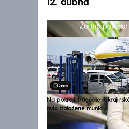
12. dubna
Žádná položka z
Výběr redakce
Video
Na pokraji tragédie: Ukrajinsk
bylo naložené municí