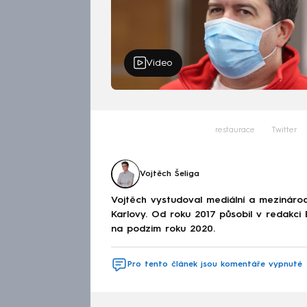
Video
restaurace
Twitter
Vojtěch Šeliga
Vojtěch vystudoval mediální a mezinárodní
Karlovy. Od roku 2017 působil v redakc
na podzim roku 2020.
Pro tento článek jsou komentáře vypnuté