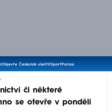
í
Objevte Česko
Jak ušetřit
Sport
Počasí
v
ictví či některé
no se otevře v pondělí