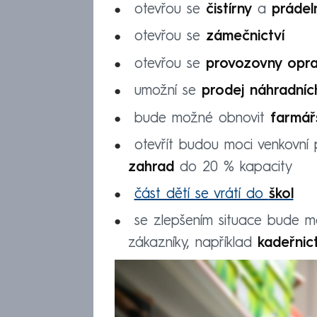
otevřou se
čistírny
a
prádel
otevřou se
zámečnictví
otevřou se
provozovny opra
umožní se
prodej náhradních
bude možné obnovit
farmář
otevřít budou moci venkovní 
zahrad
do 20 % kapacity
část dětí se vrátí do
škol
se zlepšením situace bude mo
zákazníky, například
kadeřnict