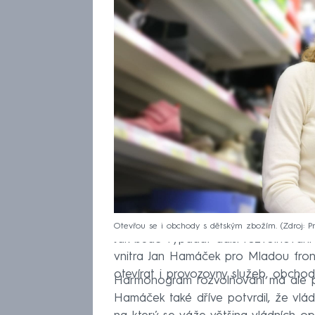
Otevřou se i obchody s dětským zbožím.
Zdroj: P
Jak bude vypadat další rozvolňování j
vnitra Jan Hamáček pro Mladou fro
otevírat i provozovny služeb, obchod
Harmonogram rozvolňování má ale podl
Hamáček také dříve potvrdil, že vl