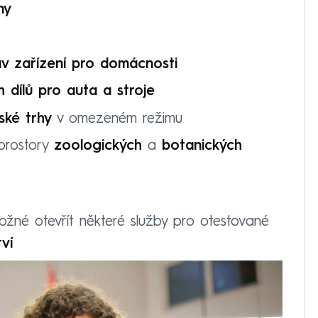
ny
v zařízení pro domácnosti
 dílů pro auta a stroje
ské trhy
v omezeném režimu
prostory
zoologických
a
botanických
žné otevřít některé služby pro otestované
ví