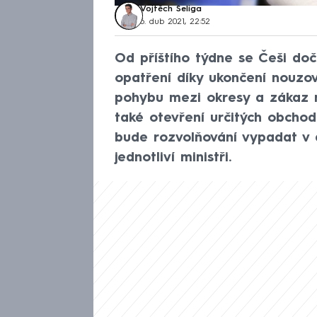
Vojtěch Šeliga
6. dub 2021, 22:52
Od příštího týdne se Češi doč
opatření díky ukončení nouzov
pohybu mezi okresy a zákaz no
také otevření určitých obchodů
bude rozvolňování vypadat v d
jednotliví ministři.