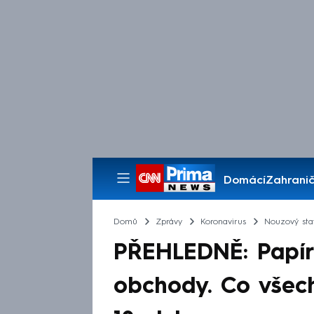
Domácí
Zahranič
Pořady
Domů
Zprávy
Koronavirus
Nouzový sta
PŘEHLEDNĚ: Papírn
obchody. Co všech