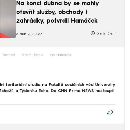
Na konci dubna by se mohly
otevřít služby, obchody i
zahrádky, potvrdil Hamáček
6 min čtení
6. dub 2021, 08:51
obchod
Andrej Babiš
Jan Hamáček
 teritoriální studia na Fakultě sociálních věd Univerzity
i Echo24 a Týdeníku Echo. Do CNN Prima NEWS nastoupil