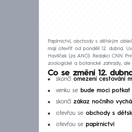
Papírnictví, obchody s dětským obleče
mají otevřít od pondělí 12. dubna. U
Havlíček (za ANO). Redakci CNN Prim
zoologické a botanické zahrady, ale
Co se změní 12. dubn
skončí
omezení cestování m
venku se
bude moci potkat 2
skončí
zákaz nočního vychá
otevřou se
obchody s děts
otevřou se
papírnictví