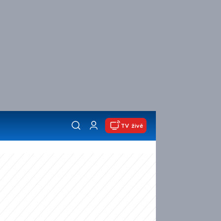
TV živě