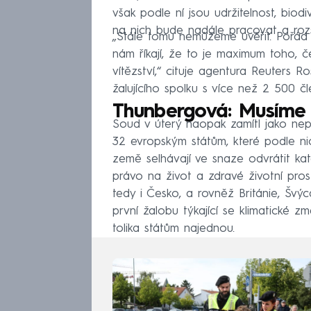
však podle ní jsou udržitelnost, biod
na nich bude nadále pracovat a rozs
„Stále tomu nemůžeme uvěřit. Pořád s
nám říkají, že to je maximum toho, 
vítězství,“ cituje agentura Reuters R
žalujícího spolku s více než 2 500 č
Thunbergová: Musíme b
Soud v úterý naopak zamítl jako nepř
32 evropským státům, které podle nich
země selhávají ve snaze odvrátit kata
právo na život a zdravé životní pros
tedy i Česko, a rovněž Británie, Švý
první žalobu týkající se klimatické 
tolika státům najednou.