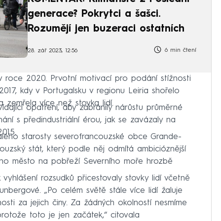
generace? Pokrytci a šašci.
Rozumějí jen buzeraci ostatních
6 min čtení
28. zář 2023, 12:56
 v roce 2020. Prvotní motivací pro podání stížnosti
17, kdy v Portugalsku v regionu Leiria shořelo
 zemřela více než stovka lidí.
ídající opatření, aby zabránily nárůstu průměrné
nání s předindustriální érou, jak se zavázaly na
2015.
valého starosty severofrancouzské obce Grande-
zský stát, který podle něj odmítá ambicióznější
 jeho město na pobřeží Severního moře hrozbě
yhlášení rozsudků přicestovaly stovky lidí včetně
hunbergové. „Po celém světě stále více lidí žaluje
osti za jejich činy. Za žádných okolností nesmíme
protože toto je jen začátek,“ citovala