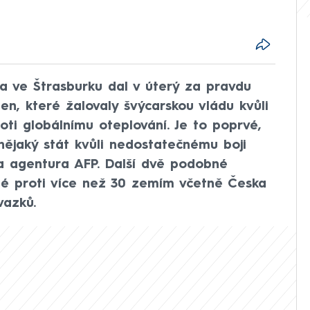
a ve Štrasburku dal v úterý za pravdu
en, které žalovaly švýcarskou vládu kvůli
oti globálnímu oteplování. Je to poprvé,
nějaký stát kvůli nedostatečnému boji
la agentura AFP. Další dvě podobné
 té proti více než 30 zemím včetně Česka
vazků.