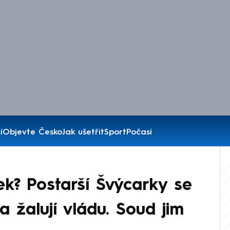
í
Objevte Česko
Jak ušetřit
Sport
Počasí
k? Postarší Švýcarky se
a žalují vládu. Soud jim