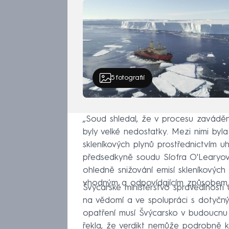
5
fotografií
„Soud shledal, že v procesu zavádě
byly velké nedostatky. Mezi nimi byla
skleníkových plynů prostřednictvím uh
předsedkyně soudu Síofra O'Learyová
ohledně snižování emisí skleníkovýc
vhodným a odpovídajícím způsobem,
Švýcarské ministerstvo spravedlnosti
na vědomí a ve spolupráci s dotyčným
opatření musí Švýcarsko v budoucnu 
řekla, že verdikt nemůže podrobně 