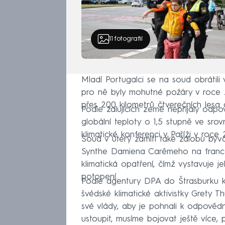
11
fotografií
Mladí Portugalci se na soud obrátili
pro ně byly mohutné požáry v roce 20
přes 200 kilometrů čtverečních lesa a
Podle žalujících země nepřijaly odpov
globální teploty o 1,5 stupně ve srov
klimatické konferenci v Paříži v roce 
Soud v úterý zamítl také žalobu bý
Synthe Damiena Carêmeho na francou
klimatická opatření, čímž vystavuje
potopení.
Podle agentury DPA do Štrasburku k v
švédské klimatické aktivistky Grety T
své vlády, aby je pohnali k odpovědn
ustoupit, musíme bojovat ještě více, 