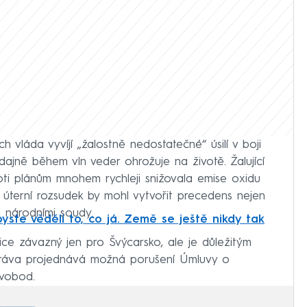
ch vláda vyvíjí „žalostně nedostatečné“ úsilí v boji
dajně během vln veder ohrožuje na životě. Žalující
proti plánům mnohem rychleji snižovala emise oxidu
 úterní rozsudek by mohl vytvořit precedens nejen
d národními soudy.
byste věděli to, co já. Země se ještě nikdy tak
ice závazný jen pro Švýcarsko, ale je důležitým
 práva projednává možná porušení Úmluvy o
svobod.