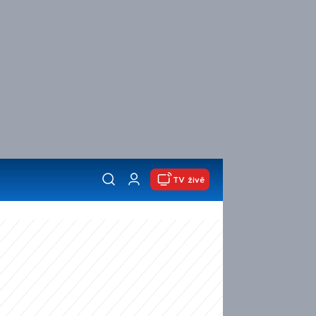
TV živě