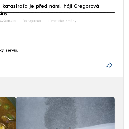
katastrofa je před námi, hájí Gregorová
Číny
iled to fetch
Švýcarsko
Portugalsko
klimatické změny
ký servis.