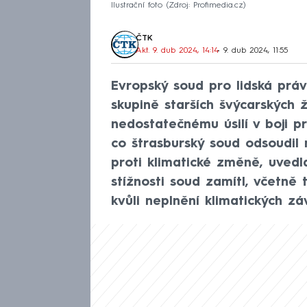
Ilustrační foto
Zdroj: Profimedia.cz
ČTK
Akt. 9. dub 2024, 14:14
• 9. dub 2024, 11:55
Evropský soud pro lidská práv
skupině starších švýcarských ž
nedostatečnému úsilí v boji pr
co štrasburský soud odsoudil 
proti klimatické změně, uved
stížnosti soud zamítl, včetně
kvůli neplnění klimatických zá