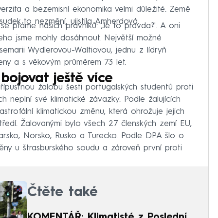
iverzita a bezemisní ekonomika velmi důležité. Země
udek to nezmění, ujistila Amherdová.
e ptáme našich právníků: ‚Je to pravda?'. A oni
čeho jsme mohly dosáhnout. Největší možné
osemarii Wydlerovou-Waltiovou, jednu z lídryň
leny a s věkovým průměrem 73 let.
ojovat ještě více
ípustnou žalobu šesti portugalských studentů proti
 neplní své klimatické závazky. Podle žalujících
strofální klimatickou změnu, která ohrožuje jejich
tředí. Žalovanými bylo všech 27 členských zemí EU,
carsko, Norsko, Rusko a Turecko. Podle DPA šlo o
změny u štrasburského soudu a zároveň první proti
Čtěte také
KOMENTÁŘ: Klimatisté z Poslední