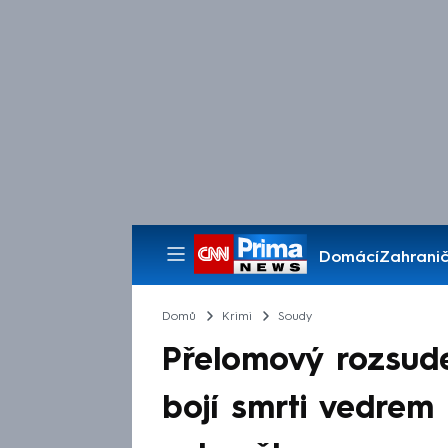
Domácí
Zahranič
Pořady
Domů
Krimi
Soudy
Přelomový rozsude
bojí smrti vedrem 