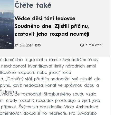
Čtěte také
Vědce děsí tání ledovce
Soudného dne. Zjistili příčinu,
zastavit jeho rozpad neumějí
6 min čtení
27. úno 2024, 13:15
ní domácího regulačního rámce švýcarskými úřady
 neschopnost kvantifikovat limity národních emisí
líkového rozpočtu nebo jinak,“ řekla
. „Dotyčný stát předtím nedodržel své minulé cíle
h plynů, když nedokázal konat ve správnou dobu a
“ dodala.
 uvedlo, že rozhodnutí štrasburského soudu vzalo
i úřady rozsáhlý rozsudek prostuduje a zjistí, jaká
přijmout. Švýcarská prezidentka Viola Amherdová
komentovat, dokud si ho nepřečte. Pro Švýcarsko