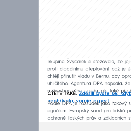
Skupina Švýcarek si stěžovala, že jeji
proti globálnímu oteplování, což je ú
chtějí přinutit vládu v Bernu, aby o
uhličitého. Agentura DPA napsala, že
u štrasburského soudu, ale také pře
ČTĚTE TAKÉ:
Zděsili byste se, kdy
neohřívala, varuje expert
Podle DPA je rozsudek jako takový s
signálem. Evropský soud pro lidská
ochraně lidských práv a základních 