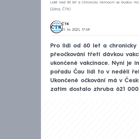
Lidé nad 60 let a chronicky nemocní se budou mo
Zdroj: ČTK
ČTK
21. lis 2021, 17:49
Pro lidi od 60 let a chronic
přeočkování třetí dávkou vakc
ukončené vakcinace. Nyní je i
pořadu Čau lidi to v neděli ře
Ukončené očkování má v Česku 6,
zatím dostalo zhruba 621 000 l