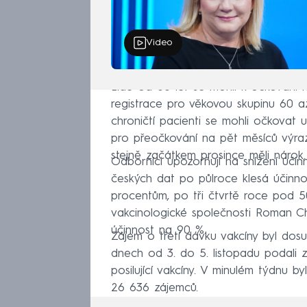
Video
Lidé od 60 let se mohli k očkování h
registrace pro věkovou skupinu 60 až 6
chroničtí pacienti se mohli očkovat 
pro přeočkování na pět měsíců výraz
stejně začátkem prosince měli nárok.
Odborníci upozorňují na snížení účin
českých dat po půlroce klesá účinno
procentům, po tři čtvrtě roce pod 5
vakcinologické společnosti Roman Chlí
účinnost na 90 %.
Zájem o třetí dávku vakcíny byl dos
dnech od 3. do 5. listopadu podali 
posilující vakcíny. V minulém týdnu byl
26 636 zájemců.