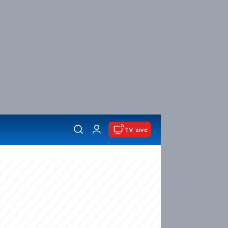
TV živě