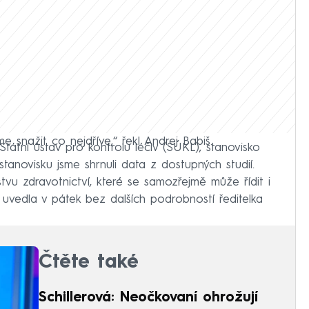
 snažit co nejdříve,“ řekl Andrej Babiš.
Státní ústav pro kontrolu léčiv (SÚKL), stanovisko
 stanovisku jsme shrnuli data z dostupných studií.
tvu zdravotnictví, které se samozřejmě může řídit i
uvedla v pátek bez dalších podrobností ředitelka
Čtěte také
Schillerová: Neočkovaní ohrožují