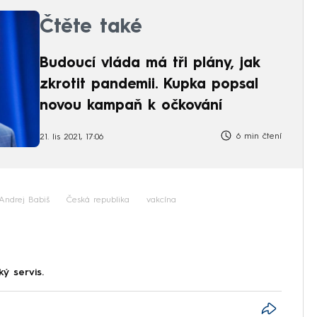
Čtěte také
Budoucí vláda má tři plány, jak
zkrotit pandemii. Kupka popsal
novou kampaň k očkování
6 min čtení
21. lis 2021, 17:06
Andrej Babiš
Česká republika
vakcína
ký servis.