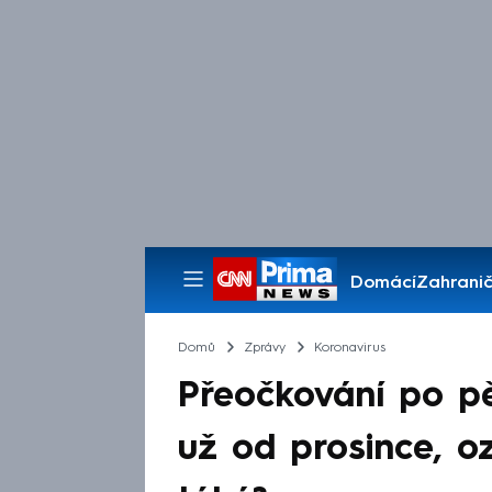
Domácí
Zahranič
Pořady
Domů
Zprávy
Koronavirus
Přeočkování po pě
už od prosince, o