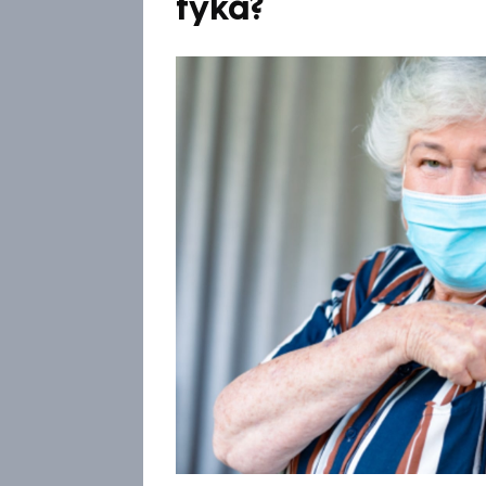
týká?