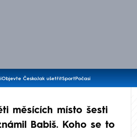
í
Objevte Česko
Jak ušetřit
Sport
Počasí
ti měsících místo šesti
známil Babiš. Koho se to