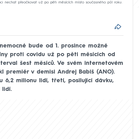
ci nechat přeočkovat už po pěti měsících místo současného půl roku.
ky nemocné bude od 1. prosince možné
íny proti covidu už po pěti měsících od
nterval šest měsíců. Ve svém internetovém
kl premiér v demisi Andrej Babiš (ANO).
2 milionu lidí, třetí, posilující dávku,
idí.