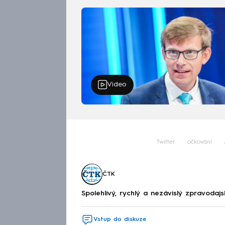
Video
Twitter
očkování
ČTK
Spolehlivý, rychlý a nezávislý zpravodajs
Vstup do diskuze