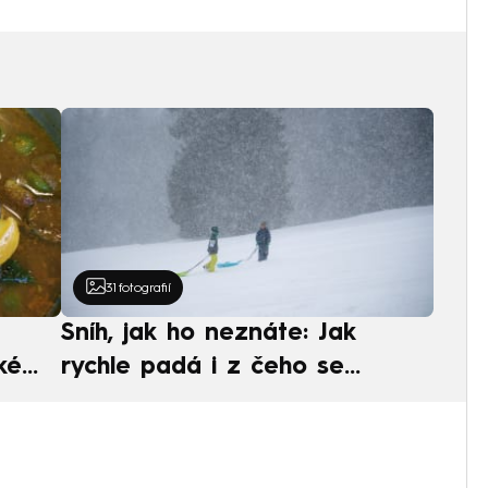
31
fotografií
Sníh, jak ho neznáte: Jak
ké
rychle padá i z čeho se
ská
skládá. A vločky nejsou bílé