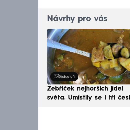
Návrhy pro vás
5
fotografií
Žebříček nejhorších jídel
světa. Umístily se i tři čes
pokrmy, vévodí skandináv
kuchyně