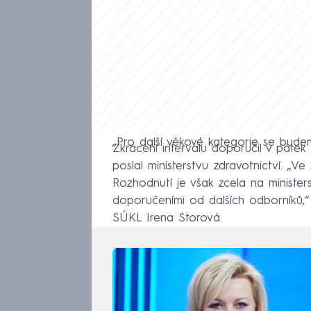
„Pro další věkové kategorie se budeme
Zkrácení intervalu doporučil v pátek 
poslal ministerstvu zdravotnictví. „Ve
Rozhodnutí je však zcela na ministers
doporučeními od dalších odborníků,“ 
SÚKL Irena Storová.