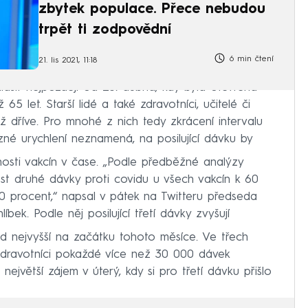
zbytek populace. Přece nebudou
trpět ti zodpovědní
6 min čtení
21. lis 2021, 11:18
lásit nejpozději od 23. dubna, kdy byla otevřena
5 let. Starší lidé a také zdravotníci, učitelé či
už dříve. Pro mnohé z nich tedy zkrácení intervalu
né urychlení neznamená, na posilující dávku by
nosti vakcín v čase. „Podle předběžné analýzy
st druhé dávky proti covidu u všech vakcín k 60
0 procent,“ napsal v pátek na Twitteru předseda
bek. Podle něj posilující třetí dávky zvyšují
ud nejvyšší na začátku tohoto měsíce. Ve třech
zdravotníci pokaždé více než 30 000 dávek
 největší zájem v úterý, kdy si pro třetí dávku přišlo