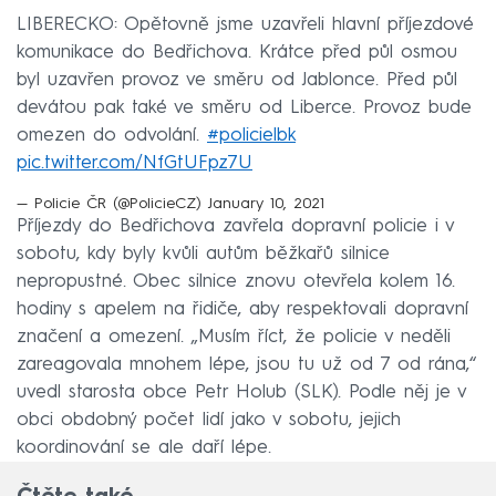
LIBERECKO: Opětovně jsme uzavřeli hlavní příjezdové
komunikace do Bedřichova. Krátce před půl osmou
byl uzavřen provoz ve směru od Jablonce. Před půl
devátou pak také ve směru od Liberce. Provoz bude
omezen do odvolání.
#policielbk
pic.twitter.com/NfGtUFpz7U
— Policie ČR (@PolicieCZ)
January 10, 2021
Příjezdy do Bedřichova zavřela dopravní policie i v
sobotu, kdy byly kvůli autům běžkařů silnice
nepropustné. Obec silnice znovu otevřela kolem 16.
hodiny s apelem na řidiče, aby respektovali dopravní
značení a omezení. „Musím říct, že policie v neděli
zareagovala mnohem lépe, jsou tu už od 7 od rána,“
uvedl starosta obce Petr Holub (SLK). Podle něj je v
obci obdobný počet lidí jako v sobotu, jejich
koordinování se ale daří lépe.