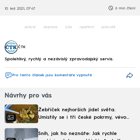
6 min čtení
10. led 2021, 07:47
policie
doprava
lyže
opatření
policisté
ČTK
Spolehlivý, rychlý a nezávislý zpravodajský servis.
Pro tento článek jsou komentáře vypnuté
Návrhy pro vás
Žebříček nejhorších jídel světa.
Umístily se i tři české pokrmy, vévodí
skandinávská kuchyně
Sníh, jak ho neznáte: Jak rychle