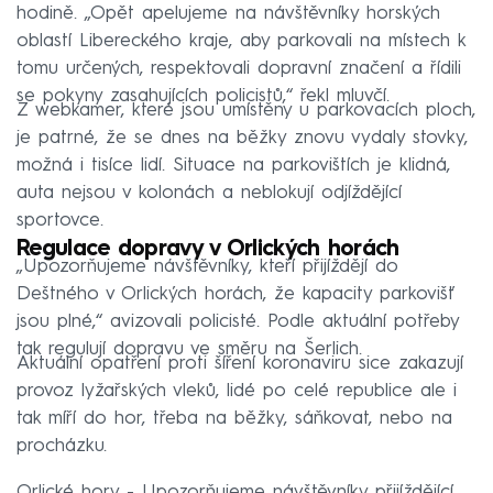
hodině. „Opět apelujeme na návštěvníky horských
oblastí Libereckého kraje, aby parkovali na místech k
tomu určených, respektovali dopravní značení a řídili
se pokyny zasahujících policistů,“ řekl mluvčí.
Z webkamer, které jsou umístěny u parkovacích ploch,
je patrné, že se dnes na běžky znovu vydaly stovky,
možná i tisíce lidí. Situace na parkovištích je klidná,
auta nejsou v kolonách a neblokují odjíždějící
sportovce.
Regulace dopravy v Orlických horách
„Upozorňujeme návštěvníky, kteří přijíždějí do
Deštného v Orlických horách, že kapacity parkovišť
jsou plné,“ avizovali policisté. Podle aktuální potřeby
tak regulují dopravu ve směru na Šerlich.
Aktuální opatření proti šíření koronaviru sice zakazují
provoz lyžařských vleků, lidé po celé republice ale i
tak míří do hor, třeba na běžky, sáňkovat, nebo na
procházku.
Orlické hory - Upozorňujeme návštěvníky přijíždějící