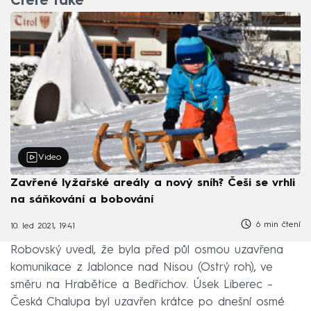
Čtěte také
Video
Zavřené lyžařské areály a nový sníh? Češi se vrhli
na sáňkování a bobování
6 min čtení
10. led 2021, 19:41
Robovský uvedl, že byla před půl osmou uzavřena
komunikace z Jablonce nad Nisou (Ostrý roh), ve
směru na Hrabětice a Bedřichov. Úsek Liberec –
Česká Chalupa byl uzavřen krátce po dnešní osmé