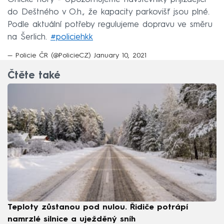
do Deštného v O.h., že kapacity parkovišť jsou plné.
Podle aktuální potřeby regulujeme dopravu ve směru
na Šerlich.
#policiehkk
— Policie ČR (@PolicieCZ)
January 10, 2021
Čtěte také
Teploty zůstanou pod nulou. Řidiče potrápí
namrzlé silnice a uježděný sníh