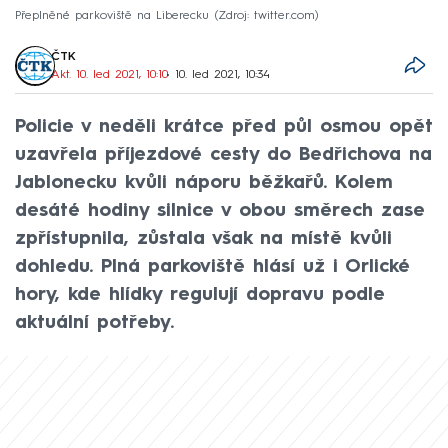
Přeplněné parkoviště na Liberecku
Zdroj: twitter.com
ČTK
Akt. 10. led 2021, 10:10
• 10. led 2021, 10:34
Policie v neděli krátce před půl osmou opět
uzavřela příjezdové cesty do Bedřichova na
Jablonecku kvůli náporu běžkařů. Kolem
desáté hodiny silnice v obou směrech zase
zpřístupnila, zůstala však na místě kvůli
dohledu. Plná parkoviště hlásí už i Orlické
hory, kde hlídky regulují dopravu podle
aktuální potřeby.