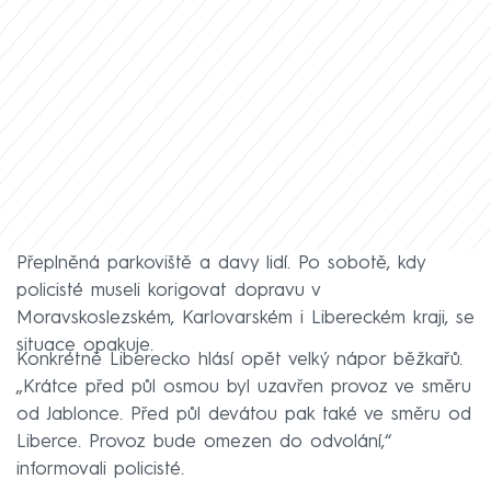
Přeplněná parkoviště a davy lidí. Po sobotě, kdy
policisté museli korigovat dopravu v
Moravskoslezském, Karlovarském i Libereckém kraji, se
situace opakuje.
Konkrétně Liberecko hlásí opět velký nápor běžkařů.
„Krátce před půl osmou byl uzavřen provoz ve směru
od Jablonce. Před půl devátou pak také ve směru od
Liberce. Provoz bude omezen do odvolání,“
informovali policisté.