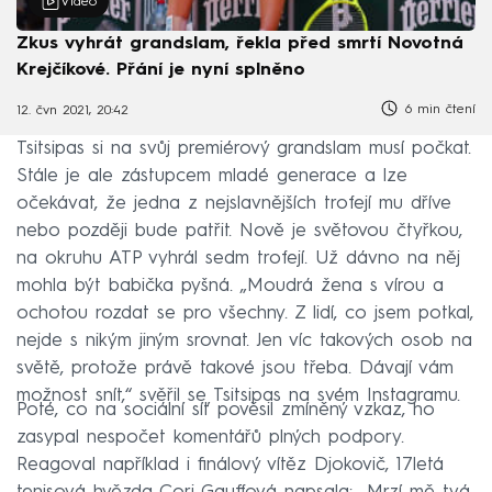
Video
Zkus vyhrát grandslam, řekla před smrtí Novotná
Krejčíkové. Přání je nyní splněno
6 min čtení
12. čvn 2021, 20:42
Tsitsipas si na svůj premiérový grandslam musí počkat.
Stále je ale zástupcem mladé generace a lze
očekávat, že jedna z nejslavnějších trofejí mu dříve
nebo později bude patřit. Nově je světovou čtyřkou,
na okruhu ATP vyhrál sedm trofejí. Už dávno na něj
mohla být babička pyšná. „Moudrá žena s vírou a
ochotou rozdat se pro všechny. Z lidí, co jsem potkal,
nejde s nikým jiným srovnat. Jen víc takových osob na
světě, protože právě takové jsou třeba. Dávají vám
možnost snít,“ svěřil se Tsitsipas na svém Instagramu.
Poté, co na sociální síť pověsil zmíněný vzkaz, ho
zasypal nespočet komentářů plných podpory.
Reagoval například i finálový vítěz Djokovič, 17letá