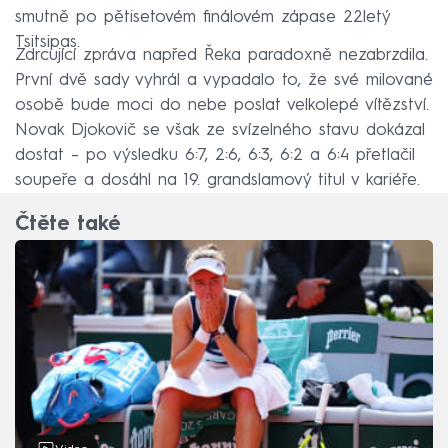
smutně po pětisetovém finálovém zápase 22letý
Tsitsipas.
Zdrcující zpráva napřed Řeka paradoxně nezabrzdila.
První dvě sady vyhrál a vypadalo to, že své milované
osobě bude moci do nebe poslat velkolepé vítězství.
Novak Djokovič se však ze svízelného stavu dokázal
dostat – po výsledku 6:7, 2:6, 6:3, 6:2 a 6:4 přetlačil
soupeře a dosáhl na 19. grandslamový titul v kariéře.
Čtěte také