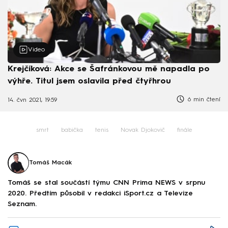
Video
Krejčíková: Akce se Šafránkovou mě napadla po
výhře. Titul jsem oslavila před čtyřhrou
6 min čtení
14. čvn 2021, 19:59
smrt
babička
tenis
Novak Djokovič
finále
Tomáš Macák
Tomáš se stal součástí týmu CNN Prima NEWS v srpnu
2020. Předtím působil v redakci iSport.cz a Televize
Seznam.