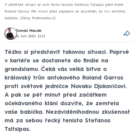
V přetěžké situaci se ocitl řecký tenista Stefanos Tsitsipas před finále
Roland Garros. Pět minut před zápasem se dozvěděl, že mu zemřela
babička.
Zdroj: Profimedia.cz
Tomáš Macák
16. čvn 2021, 21:21
Těžko si představit takovou situaci. Poprvé
v kariéře se dostanete do finále na
grandslamu. Čeká vás velká bitva o
královský trůn antukového Roland Garros
proti světové jedničce Novaku Djokovičovi.
A pak se pět minut před začátkem
očekávaného klání dozvíte, že zemřela
vaše babička. Nezáviděníhodnou zkušenost
má za sebou řecký tenista Stefanos
Tsitsipas.