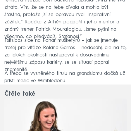
tenisová hvězda Cori Gauffová napsala: „Mrzí mě tvá
ztráta. Vím, že se na tebe dívala a mohla být
šťastná, protože jsi se opravdu rval. Inspirativní
zážitek.“ Rodáka z Athén podpořil i jeho mentor a
známý trenér Patrick Mouratoglou. „Jsme pyšní na
všechno, co předvádíš, Stafanosi.“
Tsitsipas sice na Pohár mušketýrů – jak se jmenuje
trofej pro vítěze Roland Garros – nedosáhl, ale na to,
za jakých okolností nastupoval k dosavadnímu
největšímu zápasu kariéry, se se situací popral
znamenitě.
A třeba se vysněného titulu na grandslamu dočká už
příští měsíc ve Wimbledonu.
Čtěte také