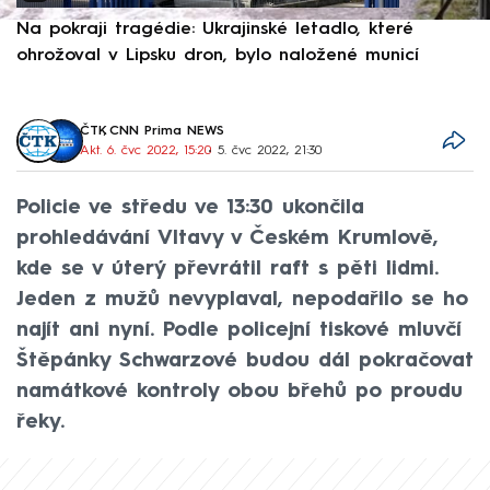
Na pokraji tragédie: Ukrajinské letadlo, které
P
ohrožoval v Lipsku dron, bylo naložené municí
e
ČTK
,
CNN Prima NEWS
Akt. 6. čvc 2022, 15:20
• 5. čvc 2022, 21:30
Policie ve středu ve 13:30 ukončila
prohledávání Vltavy v Českém Krumlově,
kde se v úterý převrátil raft s pěti lidmi.
Jeden z mužů nevyplaval, nepodařilo se ho
najít ani nyní. Podle policejní tiskové mluvčí
Štěpánky Schwarzové budou dál pokračovat
namátkové kontroly obou břehů po proudu
řeky.