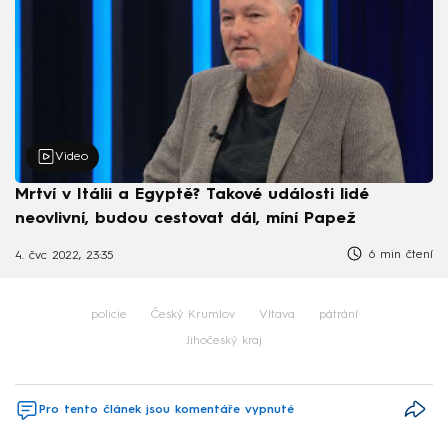
Video
Mrtví v Itálii a Egyptě? Takové události lidé
neovlivní, budou cestovat dál, míní Papež
6 min čtení
4. čvc 2022, 23:35
policie
Český Krumlov
Vltava
pátrání
Jihočeský kraj
Pro tento článek jsou komentáře vypnuté