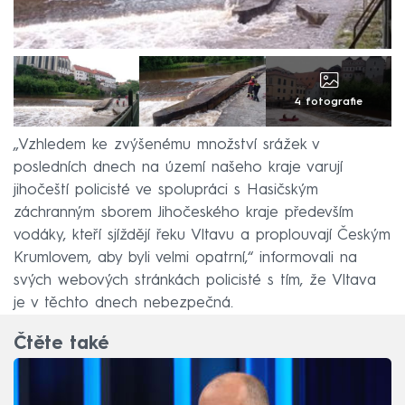
4 fotografie
„Vzhledem ke zvýšenému množství srážek v
posledních dnech na území našeho kraje varují
jihočeští policisté ve spolupráci s Hasičským
záchranným sborem Jihočeského kraje především
vodáky, kteří sjíždějí řeku Vltavu a proplouvají Českým
Krumlovem, aby byli velmi opatrní,“ informovali na
svých webových stránkách policisté s tím, že Vltava
je v těchto dnech nebezpečná.
Čtěte také