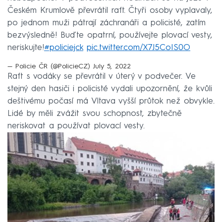
Českém Krumlově převrátil raft. Čtyři osoby vyplavaly,
po jednom muži pátrají záchranáři a policisté, zatím
bezvýsledně! Buďte opatrní, používejte plovací vesty,
neriskujte!
#policiejck
pic.twitter.com/X7J5CoIS0O
— Policie ČR (@PolicieCZ)
July 5, 2022
Raft s vodáky se převrátil v úterý v podvečer.
Ve
stejný den hasiči i policisté vydali upozornění, že kvůli
deštivému počasí má Vltava vyšší průtok než obvykle.
Lidé by měli zvážit svou schopnost, zbytečně
neriskovat a používat plovací vesty.