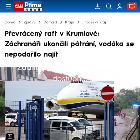
Domů
Zprávy
Domácí
Kraje
Jihočeský kraj
Převrácený raft v Krumlově:
Záchranáři ukončili pátrání, vodáka se
nepodařilo najít
Žádná položka z playlistu není
Výběr redakce
dostupná.