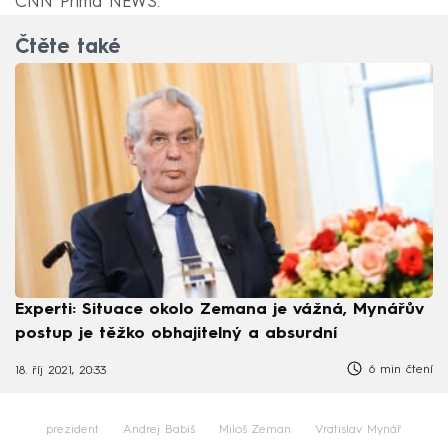
CNN Prima NEWS.
Čtěte také
Experti: Situace okolo Zemana je vážná, Mynářův
postup je těžko obhajitelný a absurdní
6 min čtení
18. říj 2021, 20:33
prezident
Andrej Babiš
Miloš Zeman
Vratislav Mynář