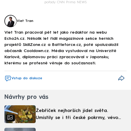
pořady CNN Prima NEWS
Viet Tran
Viet Tran pracoval pět let jako redaktor na webu
Echo24.cz. Několik let řídil magazínové sekce herních
projektů SkillZone.cz a Battleforce.cz, poté spoluzaložil
občasník Cooldown.cz. Média vystudoval na Univerzitě
Karlově, diplomovou práci zpracovával v Japonsku,
kterému se profesně věnuje do současnosti.
Vstup do diskuze
Návrhy pro vás
Žebříček nejhorších jídel světa.
Umístily se i tři české pokrmy, vévodí
skandinávská kuchyně