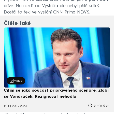
dříve. Na rozdíl od Vystrčila ale nebyl příliš sdílný.
Dostál to řekl ve vysílání CNN Prima NEWS.
Čtěte také
Video
Cítím se jako součást připraveného scénáře, zlobí
se Vondráček. Rezignovat nehodlá
6 min čtení
18. říj 2021, 20:41