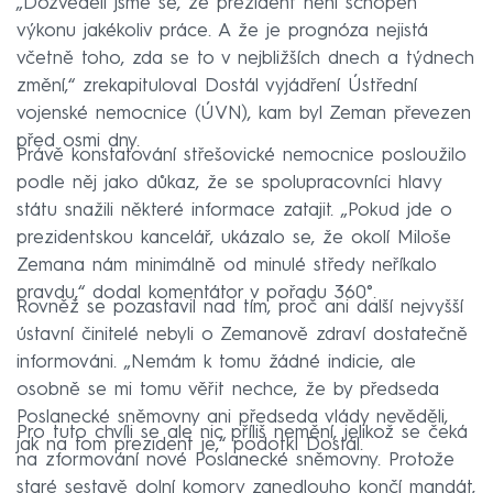
„Dozvěděli jsme se, že prezident není schopen
výkonu jakékoliv práce. A že je prognóza nejistá
včetně toho, zda se to v nejbližších dnech a týdnech
změní,“ zrekapituloval Dostál vyjádření Ústřední
vojenské nemocnice (ÚVN), kam byl Zeman převezen
před osmi dny.
Právě konstatování střešovické nemocnice posloužilo
podle něj jako důkaz, že se spolupracovníci hlavy
státu snažili některé informace zatajit. „Pokud jde o
prezidentskou kancelář, ukázalo se, že okolí Miloše
Zemana nám minimálně od minulé středy neříkalo
pravdu,“ dodal komentátor v pořadu 360°.
Rovněž se pozastavil nad tím, proč ani další nejvyšší
ústavní činitelé nebyli o Zemanově zdraví dostatečně
informováni. „Nemám k tomu žádné indicie, ale
osobně se mi tomu věřit nechce, že by předseda
Poslanecké sněmovny ani předseda vlády nevěděli,
Pro tuto chvíli se ale nic příliš nemění, jelikož se čeká
jak na tom prezident je,“ podotkl Dostál.
na zformování nové Poslanecké sněmovny. Protože
staré sestavě dolní komory zanedlouho končí mandát,