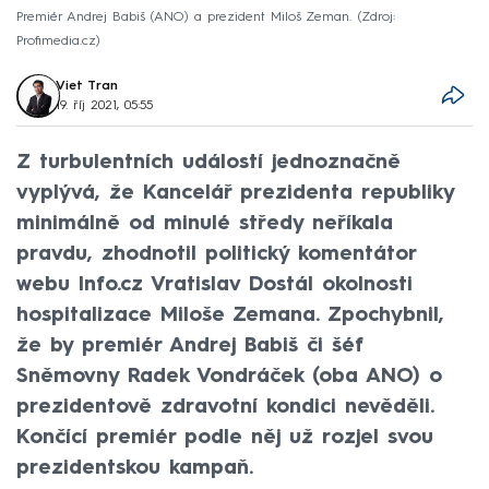
Premiér Andrej Babiš (ANO) a prezident Miloš Zeman.
Zdroj:
Profimedia.cz
Viet Tran
19. říj 2021, 05:55
Z turbulentních událostí jednoznačně
vyplývá, že Kancelář prezidenta republiky
minimálně od minulé středy neříkala
pravdu, zhodnotil politický komentátor
webu Info.cz Vratislav Dostál okolnosti
hospitalizace Miloše Zemana. Zpochybnil,
že by premiér Andrej Babiš či šéf
Sněmovny Radek Vondráček (oba ANO) o
prezidentově zdravotní kondici nevěděli.
Končící premiér podle něj už rozjel svou
prezidentskou kampaň.