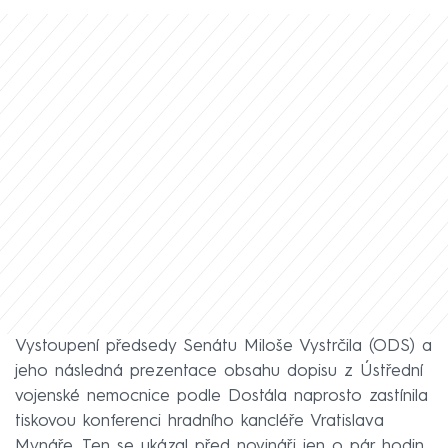
Vystoupení předsedy Senátu Miloše Vystrčila (ODS) a
jeho následná prezentace obsahu dopisu z Ústřední
vojenské nemocnice podle Dostála naprosto zastínila
tiskovou konferenci hradního kancléře Vratislava
Mynáře. Ten se ukázal před novináři jen o pár hodin