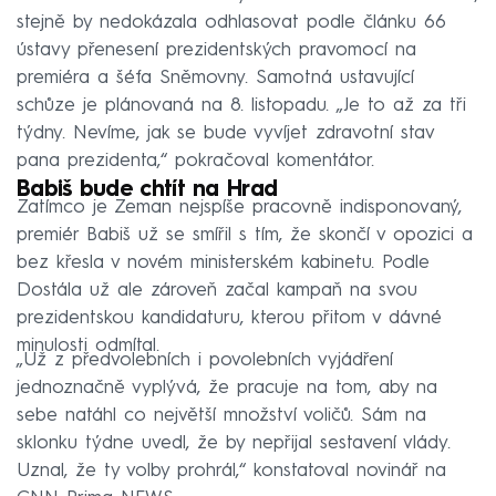
stejně by nedokázala odhlasovat podle článku 66
ústavy přenesení prezidentských pravomocí na
premiéra a šéfa Sněmovny. Samotná ustavující
schůze je plánovaná na 8. listopadu. „Je to až za tři
týdny. Nevíme, jak se bude vyvíjet zdravotní stav
pana prezidenta,“ pokračoval komentátor.
Babiš bude chtít na Hrad
Zatímco je Zeman nejspíše pracovně indisponovaný,
premiér Babiš už se smířil s tím, že skončí v opozici a
bez křesla v novém ministerském kabinetu. Podle
Dostála už ale zároveň začal kampaň na svou
prezidentskou kandidaturu, kterou přitom v dávné
minulosti odmítal.
„Už z předvolebních i povolebních vyjádření
jednoznačně vyplývá, že pracuje na tom, aby na
sebe natáhl co největší množství voličů. Sám na
sklonku týdne uvedl, že by nepřijal sestavení vlády.
Uznal, že ty volby prohrál,“ konstatoval novinář na