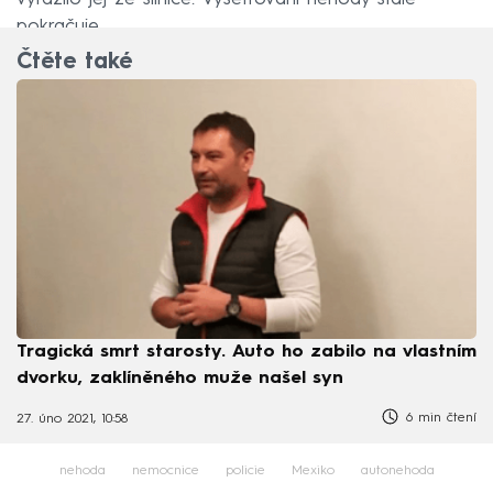
pokračuje.
Čtěte také
Tragická smrt starosty. Auto ho zabilo na vlastním
dvorku, zaklíněného muže našel syn
6 min čtení
27. úno 2021, 10:58
nehoda
nemocnice
policie
Mexiko
autonehoda