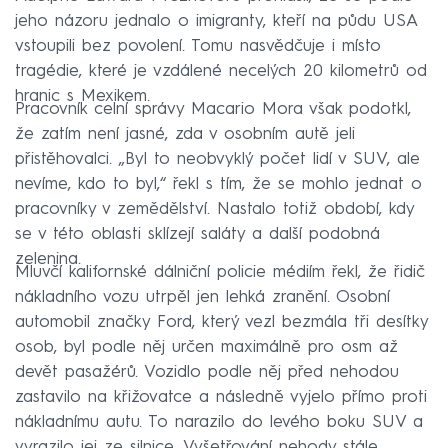
jeho názoru jednalo o imigranty, kteří na půdu USA
vstoupili bez povolení. Tomu nasvědčuje i místo
tragédie, které je vzdálené necelých 20 kilometrů od
hranic s Mexikem.
Pracovník celní správy Macario Mora však podotkl,
že zatím není jasné, zda v osobním autě jeli
přistěhovalci. „Byl to neobvyklý počet lidí v SUV, ale
nevíme, kdo to byl,“ řekl s tím, že se mohlo jednat o
pracovníky v zemědělství. Nastalo totiž období, kdy
se v této oblasti sklízejí saláty a další podobná
zelenina.
Mluvčí kalifornské dálniční policie médiím řekl, že řidič
nákladního vozu utrpěl jen lehká zranění. Osobní
automobil značky Ford, který vezl bezmála tři desítky
osob, byl podle něj určen maximálně pro osm až
devět pasažérů. Vozidlo podle něj před nehodou
zastavilo na křižovatce a následně vyjelo přímo proti
nákladnímu autu. To narazilo do levého boku SUV a
vyrazilo jej ze silnice. Vyšetřování nehody stále