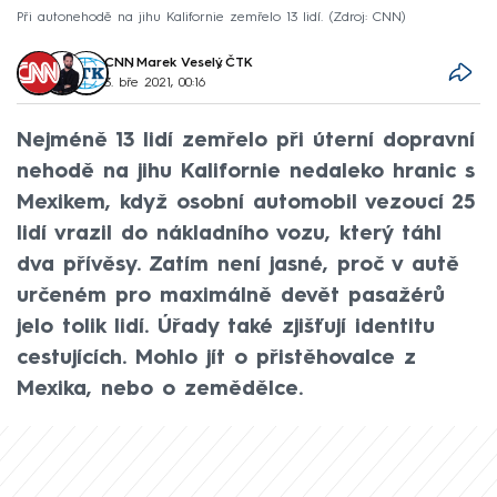
Při autonehodě na jihu Kalifornie zemřelo 13 lidí.
Zdroj: CNN
CNN
,
Marek Veselý
,
ČTK
3. bře 2021, 00:16
Nejméně 13 lidí zemřelo při úterní dopravní
nehodě na jihu Kalifornie nedaleko hranic s
Mexikem, když osobní automobil vezoucí 25
lidí vrazil do nákladního vozu, který táhl
dva přívěsy. Zatím není jasné, proč v autě
určeném pro maximálně devět pasažérů
jelo tolik lidí. Úřady také zjišťují identitu
cestujících. Mohlo jít o přistěhovalce z
Mexika, nebo o zemědělce.