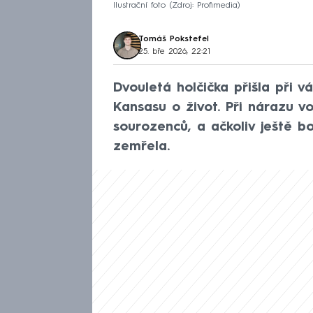
Ilustrační foto
Zdroj: Profimedia
Tomáš Pokstefel
25. bře 2026, 22:21
Dvouletá holčička přišla při
Kansasu o život. Při nárazu v
sourozenců, a ačkoliv ještě b
zemřela.