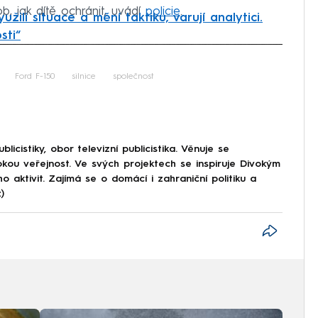
b, jak dítě ochránit, uvádí
policie
.
užili situace a mění taktiku, varují analytici.
sti“
iled to fetch
Ford F-150
silnice
společnost
icistiky, obor televizní publicistika. Věnuje se
okou veřejnost. Ve svých projektech se inspiruje Divokým
 aktivit. Zajímá se o domácí i zahraniční politiku a
)