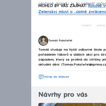
otočené dozadu. Je to nejlepší způso
MOHLO BY VÁS ZAJÍMAT:
Rusové vy
Zelenskyj mluví o „úplné zvráceno
Fa
zranění
policie
Tomáš Pokstefel
Tomáš studuje na Vyšší odborné škole publ
pořádáním táborů a dalších akcí pro šir
západem, který se prolíná do většiny jeho
aktuální dění. (Tomas.Pokstefel@iprima.cz
Vstup do diskuze
Návrhy pro vás