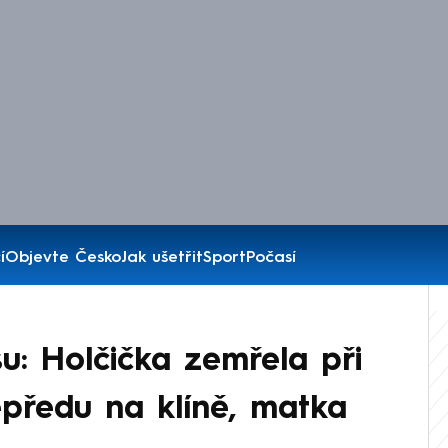
í
Objevte Česko
Jak ušetřit
Sport
Počasí
u: Holčička zemřela při
předu na klíně, matka