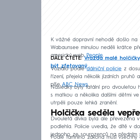
K vážné dopravní nehodě došlo na d
Wabaunsee minulou neděli krátce př
americký web
People
.
DÁLE ČTĚTE:
Vražda malé holčičky
být zfetovaný
Vozidlo podle
dálniční policie
z dosud
řízení, přejela několik jízdních pruh
píše
ABC News
.
Následky byly fatální pro dvouletou
s matkou a několika dalšími dětmi ve v
utrpěli pouze lehká zranění.
Holčička seděla vepře
Dvouletá dívka byla ale převezena v
podlehla. Policie uvedla, že dítě v
jednoho ze sourozenců na předním 
Podle tamního zákona musí všechny d