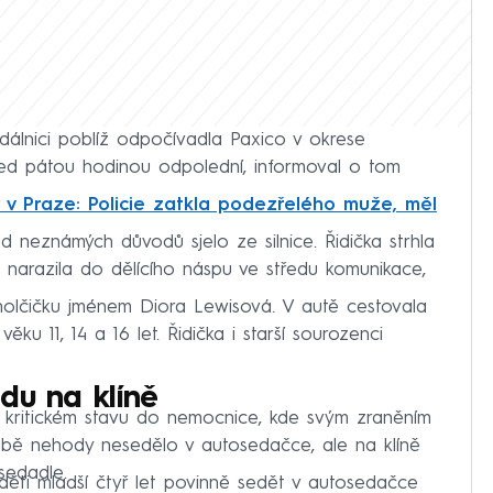
álnici poblíž odpočívadla Paxico v okrese
ed pátou hodinou odpolední, informoval o tom
 v Praze: Policie zatkla podezřelého muže, měl
 neznámých důvodů sjelo ze silnice. Řidička strhla
ů a narazila do dělícího náspu ve středu komunikace,
 holčičku jménem Diora Lewisová. V autě cestovala
ěku 11, 14 a 16 let. Řidička i starší sourozenci
du na klíně
 kritickém stavu do nemocnice, kde svým zraněním
 době nehody nesedělo v autosedačce, ale na klíně
sedadle.
ěti mladší čtyř let povinně sedět v autosedačce