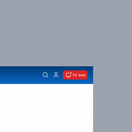
TV živě