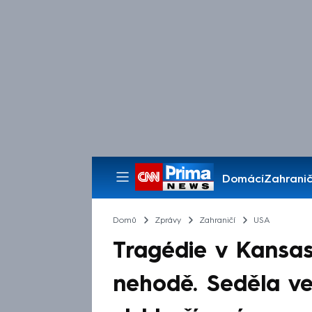
Domácí
Zahranič
Pořady
Domů
Zprávy
Zahraničí
USA
Tragédie v Kansas
nehodě. Seděla ve