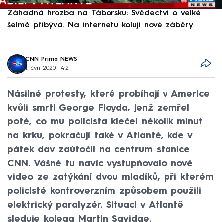
Záhadná hrozba na Táborsku: Svědectví o velké
S
šelmě přibývá. Na internetu kolují nové záběry
d
CNN Prima NEWS
1. čvn 2020, 14:21
Násilné protesty, které probíhají v Americe
kvůli smrti George Floyda, jenž zemřel
poté, co mu policista klečel několik minut
na krku, pokračují také v Atlantě, kde v
pátek dav zaútočil na centrum stanice
CNN. Vášně tu navíc vystupňovalo nové
video ze zatýkání dvou mladíků, při kterém
policisté kontroverzním způsobem použili
elektrický paralyzér. Situaci v Atlantě
sleduje kolega Martin Savidge.