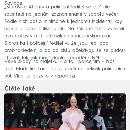
Savidge.
„Starostka Atlanty a policejní ředitel se teď ale
soustředí na jednání zaznamenané v sobotu večer.
Podle nich došlo minimálně k jednomu incidentu, kdy
policie použila přílišnou sílu. Na základě toho vyhodili
dva policisty a tři přeložili na kancelářskou práci.
Starostka i policejní ředitel ví, že jsou teď pod
drobnohledem, a od policistů očekávají, že se budou
chovat tak, jak mají,“ doplnil reportér CNN.
Velké škody na majetku – a to i policejním – hlásí
také Filadelfie. Tam lidé zaútočili na několik policejních
aut. Více se dozvíte v reportáži.
Čtěte také