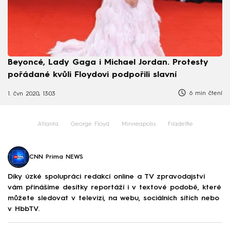
Beyoncé, Lady Gaga i Michael Jordan. Protesty
pořádané kvůli Floydovi podpořili slavní
6 min čtení
1. čvn 2020, 13:03
Atlanta
George Floyd
Minneapolis
Filadelfie
CNN Prima NEWS
Díky úzké spolupráci redakcí online a TV zpravodajství
vám přinášíme desítky reportáží i v textové podobě, které
můžete sledovat v televizi, na webu, sociálních sítích nebo
v HbbTV.