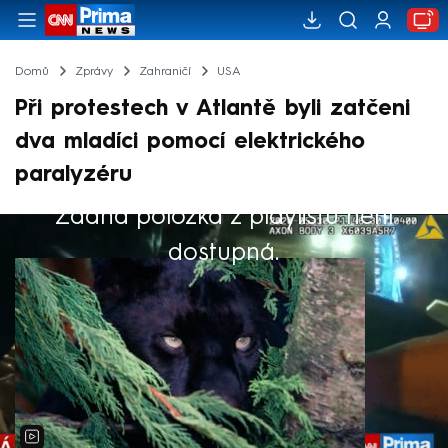
Domů
Zprávy
Zahraničí
USA
Při protestech v Atlantě byli zatčeni
dva mladíci pomocí elektrického
paralyzéru
Žádná položka z playlistu není
Výběr redakce
dostupná.