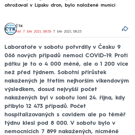
ohrožoval v Lipsku dron, bylo naložené municí
e
ČTK
Akt. 7. bře 2021, 08:55
• 7. bře 2021, 08:25
Laboratoře v sobotu potvrdily v Česku 9
066 nových případů nemoci COVID-19. Proti
pátku je to o 4 000 méně, ale o 1 200 více
než před týdnem. Sobotní přírůstek
nakažených je třetím nejhorším víkendovým
výsledkem, dosud nejvyšší počet
nakažených byl v sobotu loni 24. října, kdy
přibylo 12 473 případů. Počet
hospitalizovaných s covidem ale po téměř
týdnu klesl pod 8 000. V sobotu bylo v
nemocnicích 7 899 nakažených, nicméně