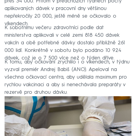
přes 34 000. Přitom v předchozích týdnech počty
aplikovaných dávek v pracovní dny většinou
nepřekročily 20 000, ještě méně se očkovalo o
víkendech.
K sobotnímu večeru zdravotníci podle dat
ministerstva aplikovali v celé zemi 818 450 dávek
vakcín a obě potřebné dávky dostalo přibližně 261
000 lidí. Konkrétně v sobotu bylo podáno 10 924
dávek, což je o 7 500 více než o týden dříve.
K tomu, aby očkování zrychlilo i o víkendech, v týdnu
vyzval premiér Andrej Babiš (ANO). Apeloval na
všechna očkovací centra, aby udělala maximum pro
rychlou vakcinaci a aby si nenechávala preparáty v
rezervě pro druhou dávku.