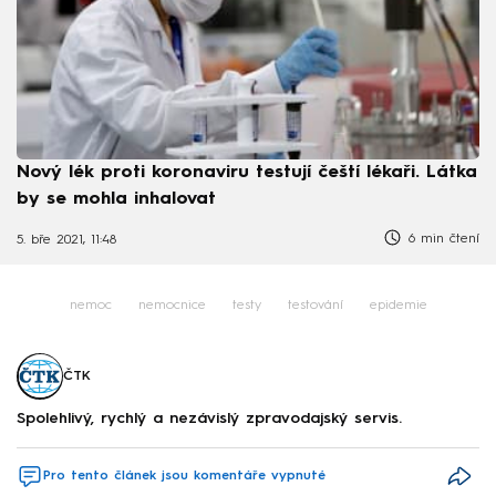
Nový lék proti koronaviru testují čeští lékaři. Látka
by se mohla inhalovat
6 min čtení
5. bře 2021, 11:48
nemoc
nemocnice
testy
testování
epidemie
ČTK
Spolehlivý, rychlý a nezávislý zpravodajský servis.
Pro tento článek jsou komentáře vypnuté