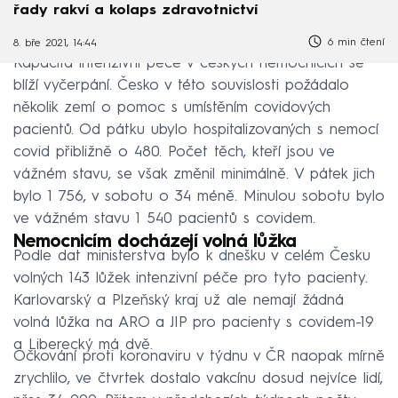
řady rakví a kolaps zdravotnictví
6 min čtení
8. bře 2021, 14:44
Kapacita intenzivní péče v českých nemocnicích se
blíží vyčerpání. Česko v této souvislosti požádalo
několik zemí o pomoc s umístěním covidových
pacientů. Od pátku ubylo hospitalizovaných s nemocí
covid přibližně o 480. Počet těch, kteří jsou ve
vážném stavu, se však změnil minimálně. V pátek jich
bylo 1 756, v sobotu o 34 méně. Minulou sobotu bylo
ve vážném stavu 1 540 pacientů s covidem.
Nemocnicím docházejí volná lůžka
Podle dat ministerstva bylo k dnešku v celém Česku
volných 143 lůžek intenzivní péče pro tyto pacienty.
Karlovarský a Plzeňský kraj už ale nemají žádná
volná lůžka na ARO a JIP pro pacienty s covidem-19
a Liberecký má dvě.
Očkování proti koronaviru v týdnu v ČR naopak mírně
zrychlilo, ve čtvrtek dostalo vakcínu dosud nejvíce lidí,