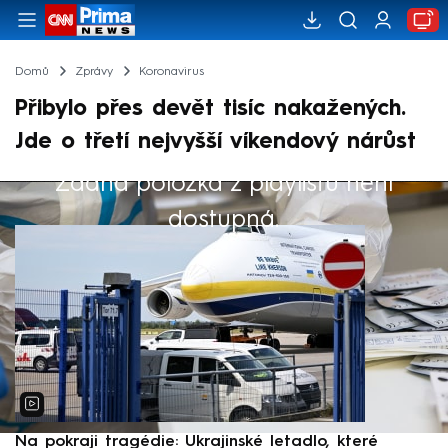
Domů
Zprávy
Koronavirus
Přibylo přes devět tisíc nakažených.
Jde o třetí nejvyšší víkendový nárůst
Žádná položka z playlistu není
Výběr redakce
dostupná.
Na pokraji tragédie: Ukrajinské letadlo, které
P