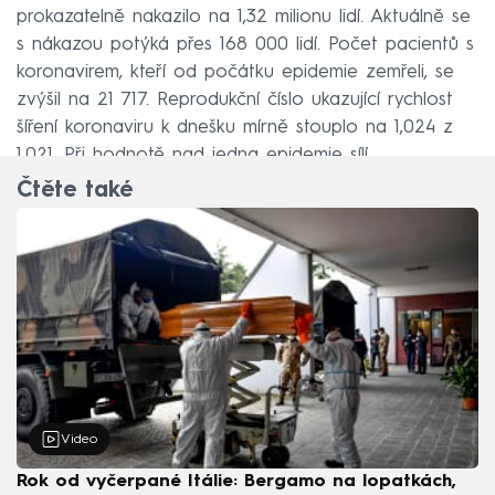
prokazatelně nakazilo na 1,32 milionu lidí. Aktuálně se
s nákazou potýká přes 168 000 lidí. Počet pacientů s
koronavirem, kteří od počátku epidemie zemřeli, se
zvýšil na 21 717. Reprodukční číslo ukazující rychlost
šíření koronaviru k dnešku mírně stouplo na 1,024 z
1,021. Při hodnotě nad jedna epidemie sílí.
Čtěte také
Video
Rok od vyčerpané Itálie: Bergamo na lopatkách,