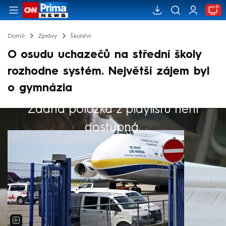
Domů
Zprávy
Školství
O osudu uchazečů na střední školy
rozhodne systém. Největší zájem byl
o gymnázia
Žádná položka z playlistu není
Výběr redakce
dostupná.