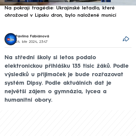
Na pokraji tragédie: Ukrajinské letadlo, které
P
ohrožoval v Lipsku dron, bylo naložené municí
e
Pavlína Fabiánová
24. bře 2024, 23:47
Na střední školy si letos podalo
elektronickou přihlášku 135 tisíc žáků. Podle
výsledků u přijímaček je bude rozřazovat
systém Dipsy. Podle aktuálních dat je
největší zájem o gymnázia, lycea a
humanitní obory.