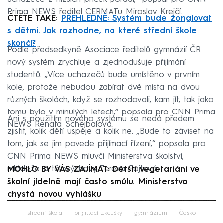
Prima NEWS ředitel CERMATu Miroslav Krejčí.
ČTĚTE TAKÉ:
PŘEHLEDNĚ: Systém bude žonglovat
s dětmi. Jak rozhodne, na které střední škole
skončí?
Podle předsedkyně Asociace ředitelů gymnázií ČR
nový systém zrychluje a zjednodušuje přijímání
studentů. „Více uchazečů bude umístěno v prvním
kole, protože nebudou zabírat dvě místa na dvou
různých školách, když se rozhodovali, kam jít, tak jako
tomu bylo v minulých letech,“ popsala pro CNN Prima
Ani s použitím nového systému se nedá předem
NEWS Renata Schejbalová.
zjistit, kolik dětí uspěje a kolik ne. „Bude to záviset na
tom, jak se jim povede přijímací řízení,“ popsala pro
CNN Prima NEWS mluvčí Ministerstva školství,
mládeže a tělovýchovy Tereza Fojtová.
MOHLO BY VÁS ZAJÍMAT: Dětští vegetariáni ve
školní jídelně mají často smůlu. Ministerstvo
chystá novou vyhlášku
Failed to fetch
střední škola
přijímací zkoušky
gymnázium
Česko