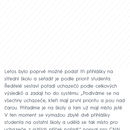
Letos bylo poprvé možné podat tři přihlášky na
střední školu a seřadit je podle priorit studenta.
Ředitelé sestaví pořadí uchazečů podle celkových
výsledků a zadají ho do systému. „Podíváme se na
všechny uchazeče, kteří mají první prioritu a jsou nad
čarou. Přiřadíme je na školy a tam už mají místo jisté.
V ten moment se vymažou zbylé dvě přihlášky
studenta na ostatní školy a udělá se tak místo pro
uchazeče z nižších příček pořadí,“ popsal pro CNN