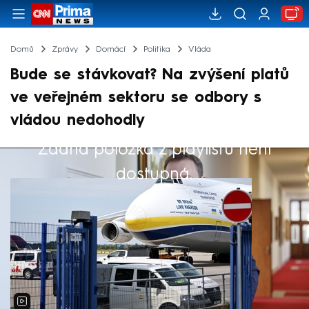
Domů
Zprávy
Domácí
Politika
Vláda
Bude se stávkovat? Na zvýšení platů
ve veřejném sektoru se odbory s
vládou nedohodly
Žádná položka z playlistu není
Výběr redakce
dostupná.