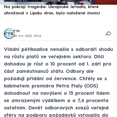
Na pokraji tragédie: Ukrajinské letadlo, které
P
ohrožoval v Lipsku dron, bylo naložené municí
e
ČTK
28. čvn 2022, 20:42
Vládní pětikoalice nenašla s odboráři shodu
na růstu platů ve veřejném sektoru. Dílčí
dohodou je růst o 10 procent od 1. září pro
část zaměstnanců státu. Odbory ale
požadují přidání od července. Chtěly se s
kabinetem premiéra Petra Fialy (ODS)
dohodnout na navýšení o 15 procent lidem
se zmrazeným výdělkem a o 7,6 procenta
ostatním. Devět odborových svazů veřejné
sféry na podporu požadavků vstoupilo do