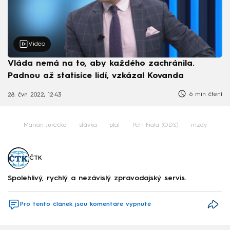
Video
Vláda nemá na to, aby každého zachránila.
Padnou až statisíce lidí, vzkázal Kovanda
6 min čtení
28. čvn 2022, 12:43
Marian Jurečka
stávka
plat
Petr Fiala (ODS)
mzdy
ČTK
Spolehlivý, rychlý a nezávislý zpravodajský servis.
Pro tento článek jsou komentáře vypnuté