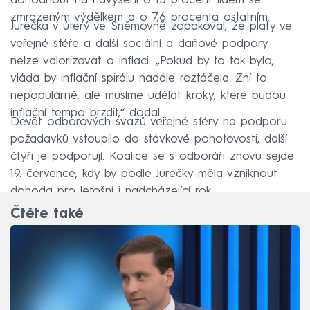
dohodnout na navýšení o 15 procent lidem se
zmrazeným výdělkem a o 7,6 procenta ostatním.
Jurečka v úterý ve Sněmovně zopakoval, že platy ve
veřejné sféře a další sociální a daňové podpory
nelze valorizovat o inflaci. „Pokud by to tak bylo,
vláda by inflační spirálu nadále roztáčela. Zní to
nepopulárně, ale musíme udělat kroky, které budou
inflační tempo brzdit,“ dodal.
Devět odborových svazů veřejné sféry na podporu
požadavků vstoupilo do stávkové pohotovosti, další
čtyři je podporují. Koalice se s odboráři znovu sejde
19. července, kdy by podle Jurečky měla vzniknout
dohoda pro letošní i nadcházející rok.
Čtěte také