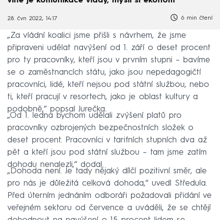
vině je komunikace vlády, myslí si ekonom
6 min čtení
28. čvn 2022, 14:17
„Za vládní koalici jsme přišli s návrhem, že jsme
připraveni udělat navýšení od 1. září o deset procent
pro ty pracovníky, kteří jsou v prvním stupni – bavíme
se o zaměstnancích státu, jako jsou nepedagogičtí
pracovníci, lidé, kteří nejsou pod státní službou, nebo
ti, kteří pracují v resortech, jako je oblast kultury a
podobně,“ popsal Jurečka.
„Od 1. ledna bychom udělali zvýšení platů pro
pracovníky ozbrojených bezpečnostních složek o
deset procent. Pracovníci v tarifních stupních dva až
pět a kteří jsou pod státní službou – tam jsme zatím
dohodu nenalezli,“ dodal.
„Dohoda není. Je tady nějaký dílčí pozitivní směr, ale
pro nás je důležitá celková dohoda,“ uvedl Středula.
Před úterním jednáním odboráři požadovali přidání ve
veřejném sektoru od července a uváděli, že se chtějí