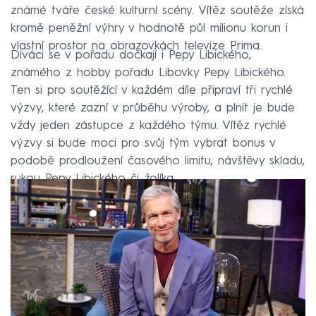
známé tváře české kulturní scény. Vítěz soutěže získá
kromě peněžní výhry v hodnotě půl milionu korun i
vlastní prostor na obrazovkách televize Prima.
Diváci se v pořadu dočkají i Pepy Libického,
známého z hobby pořadu Libovky Pepy Libického.
Ten si pro soutěžící v každém díle připraví tři rychlé
výzvy, které zazní v průběhu výroby, a plnit je bude
vždy jeden zástupce z každého týmu. Vítěz rychlé
výzvy si bude moci pro svůj tým vybrat bonus v
podobě prodloužení časového limitu, návštěvy skladu,
rukou Pepy Libického či žolíka.