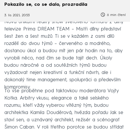
Pokazilo se, co se dalo, prozradila
6 min čtení
3. lis 2021, 20:53
Nová unikátní reality show světového formátu z dílny
televize Prima DREAM TEAM – Mistři dílny představí
šest žen a šest mužů. Ti se v každém z osmi dílů
rozdělí do dvou týmů – červeného a modrého,
dostanou úkol a budou mít jen pár hodin na to, aby
vyrobili něco, nad čím se bude tajit dech. Úkoly
budou náročné a od soutěžních týmů budou
vyžadovat nejen kreativní a funkční návrh, ale i
dokonalý time management, spolupráci a především
kompromisy.
To vše proběhne pod taktovkou moderátora Vojty
Kotka. Arbitry vkusu, elegance a také selského
rozumu, kteří vždy vyberou vítězný tým, budou
architektka Kamila Douděrová, hvězda pořadu Jak se
staví sen, a uznávaný architekt, režisér a scénograf
Šimon Caban. V roli třetího porotce se budou střídat