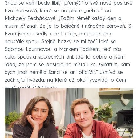
Snad se vám bude líbit,“ přemýšlí o své nové postavě
Eva Burešová, která se na place „nehne“ od
Michaely Pecháčkové. „Točím téměř každý den a
musím přiznat, že je to báječné i náročné zároveň. S
Evou jsme si sedly a je to fajn, na place jsme
neustále spolu. Stejně hezky se mi točí také se
Sabinou Laurinovou a Markem Taclíkem, teď nás
čeká spousta společných dní. Jde to dobře a jsem
ráda, že jsem se dostala na místa i ke zvířatům, kam
bych jinak neměla šanci se ani přiblížit,“ usmívá se
začínající hvězda, na které už okolí vyzvídá, o čem
nový seriál ZOO bude.