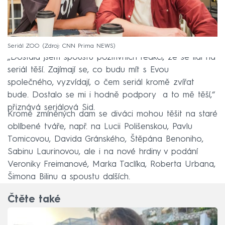
Seriál ZOO
Zdroj: CNN Prima NEWS
„Dostala jsem spoustu pozitivních reakcí, že se lidi na
seriál těší. Zajímají se, co budu mít s Evou
společného, vyzvídají, o čem seriál kromě zvířat
bude. Dostalo se mi i hodně podpory a to mě těší,“
přiznává seriálová Sid.
Kromě zmíněných dam se diváci mohou těšit na staré
oblíbené tváře, např. na Lucii Polišenskou, Pavlu
Tomicovou, Davida Gránského, Štěpána Benoniho,
Sabinu Laurinovou, ale i na nové hrdiny v podání
Veroniky Freimanové, Marka Taclíka, Roberta Urbana,
Šimona Bilinu a spoustu dalších.
Čtěte také