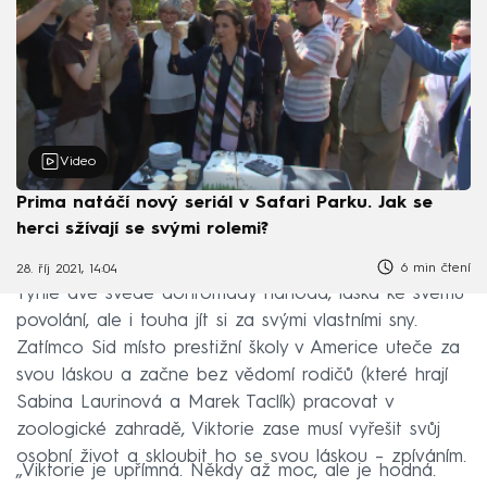
Video
Prima natáčí nový seriál v Safari Parku. Jak se
herci sžívají se svými rolemi?
6 min čtení
28. říj 2021, 14:04
Tyhle dvě svede dohromady náhoda, láska ke svému
povolání, ale i touha jít si za svými vlastními sny.
Zatímco Sid místo prestižní školy v Americe uteče za
svou láskou a začne bez vědomí rodičů (které hrají
Sabina Laurinová a Marek Taclík) pracovat v
zoologické zahradě, Viktorie zase musí vyřešit svůj
osobní život a skloubit ho se svou láskou – zpíváním.
„Viktorie je upřímná. Někdy až moc, ale je hodná.