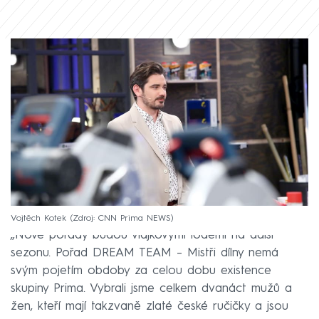
Vojtěch Kotek
Zdroj: CNN Prima NEWS
„Nové pořady budou vlajkovými loděmi na další
sezonu. Pořad DREAM TEAM – Mistři dílny nemá
svým pojetím obdoby za celou dobu existence
skupiny Prima. Vybrali jsme celkem dvanáct mužů a
žen, kteří mají takzvaně zlaté české ručičky a jsou