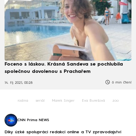
Foceno s láskou. Krásná Sandeva se pochlubila
společnou dovolenou s Prachařem
6 min čtení
14. říj 2021, 00:28
rodina
seriál
Marek Singer
Eva Burešová
zoo
CNN Prima NEWS
Díky úzké spolupráci redakcí online a TV zpravodajství