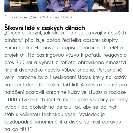
Šimon Caban
Zdroj: CNN Prima NEWS
Šikovní lidé v českých dílnách
„Chceme ukázat, jak šikovní lidé se skrývají v českých
dílnách,“ přibližuje pořad ředitelka obsahu skupiny
Prima Lenka Hornová a popisuje náročnost celého
projektu: „Na castingovou výzvu k pořadu reagovalo
přes 700 lidí a vybrat z tohoto obrovského množství
finální dvanáctku nebylo vůbec snadné. Personálně
velmi náročné bylo i seskládání štábu, který na každý
natáčecí den čítal kolem 150 lidí. A přestože jsme pro
natáčení postavili ohromné kulisy ve studiu o rozloze
1 000 čtverečních metrů, museli jsme všechny procesy
vyladit do posledního detailu tak, aby se do nich
štáb s veškerou technikou vešel. Výsledek je
každopádně fenomenální a diváci se mají opravdu
na co těšit.“