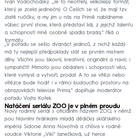
Ivan Vodochodský. „Je to neotřelý, velkolepý formát,
který je zcela jedinečný. O Češích se ví, že mají tzv.
zlaté ručičky, a my jim u nás na Primě nabídneme
vůbec první show, která představí lidi, z jejichž talentu
a schopností mně osobně spadla brada,“ říká o
formátu.
„V pořadu se sešlo dvanáct jedinců, z nichž každý
má ty nejlepší předpoklady stát se prvním mistrem
dílny. Všichni jsou šikovní, kreativní, originální a navíc i
sympatičtí! Mimoto jsou obdařeni i schopností věci,
které vymyslí a vytvoří, prodat. A to se vítězi nebo
vítězce bude hodit i v rámci budoucího prostoru na
obrazovkách televize Prima,“ doplňuje moderátor
pořadu Vojta Kotek.
Natáčení seriálu ZOO je v plném proudu
Nový rodinný seriál s oficiálním názvem ZOO, v němž
jsou hlavními hrdinkami mladá dědička sklářského
impéria Sidonie Anna Novotná a chůva v rodině
soudce Viktorie „Viki“ Janečková, už herce