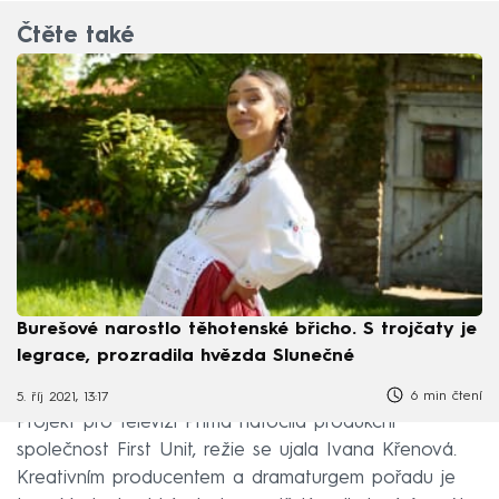
Čtěte také
Burešové narostlo těhotenské břicho. S trojčaty je
legrace, prozradila hvězda Slunečné
6 min čtení
5. říj 2021, 13:17
Projekt pro televizi Prima natočila produkční
společnost First Unit, režie se ujala Ivana Křenová.
Kreativním producentem a dramaturgem pořadu je