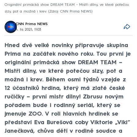
Originální primácká show DREAM TEAM – Mistři dílny, ve které potečou
slzy, pot a možná i krev.
Zdroj: CNN Prima NEWS
CNN Prima NEWS
4. lis 2021, 11:03
Hned dvě velké novinky připravuje skupina
Prima na začátek nového roku. Tou první je
originální primácká show DREAM TEAM –
Mistři dílny, ve které potečou slzy, pot a
možná i krev. Během osmi týdnů vzejde z
12 účastníků hrdina, který má zlaté české
ručičky – první mistr dílny! Zbrusu novým
pořadem bude i rodinný seriál, který se
jmenuje ZOO. V roli hlavních hrdinek se
představí Eva Burešová coby Viktorie „Viki“
Janečková, chůva dětí v rodině soudce a