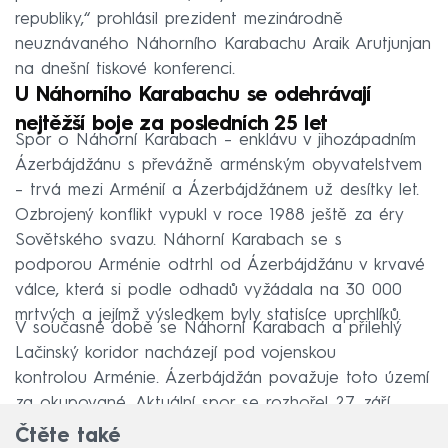
republiky,“ prohlásil prezident mezinárodně
neuznávaného Náhorního Karabachu Araik Arutjunjan
na dnešní tiskové konferenci.
U Náhorního Karabachu se odehrávají
nejtěžší boje za posledních 25 let
Spor o Náhorní Karabach – enklávu v jihozápadním
Ázerbájdžánu s převážně arménským obyvatelstvem
– trvá mezi Arménií a Ázerbájdžánem už desítky let.
Ozbrojený konflikt vypukl v roce 1988 ještě za éry
Sovětského svazu. Náhorní Karabach se s
podporou Arménie odtrhl od Ázerbájdžánu v krvavé
válce, která si podle odhadů vyžádala na 30 000
mrtvých a jejímž výsledkem byly statisíce uprchlíků.
V současné době se Náhorní Karabach a přilehlý
Lačinský koridor nacházejí pod vojenskou
kontrolou Arménie. Ázerbájdžán považuje toto území
za okupované. Aktuální spor se rozhořel 27. září.
Čtěte také