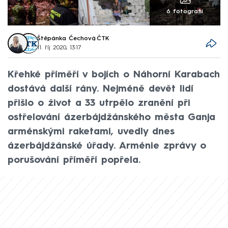
6 fotografií
Štěpánka Čechová
,
ČTK
11. říj 2020, 13:17
Křehké příměří v bojích o Náhorní Karabach
dostává další rány. Nejméně devět lidí
přišlo o život a 33 utrpělo zranění při
ostřelování ázerbájdžánského města Ganja
arménskými raketami, uvedly dnes
ázerbájdžánské úřady. Arménie zprávy o
porušování příměří popřela.