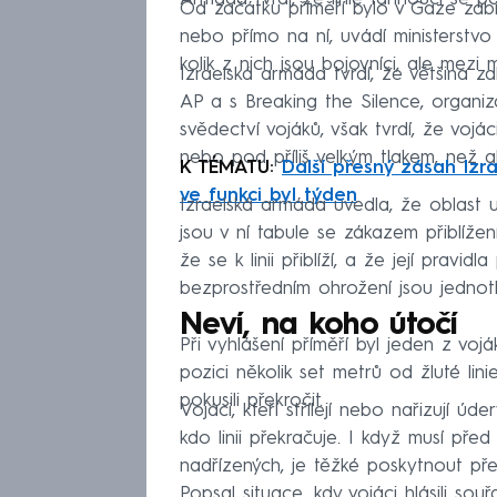
Od začátku příměří bylo v Gaze zabito
nebo přímo na ní, uvádí ministerstvo 
kolik z nich jsou bojovníci, ale mezi 
Izraelská armáda tvrdí, že většina zab
AP a s Breaking the Silence, organi
svědectví vojáků, však tvrdí, že vojáci
nebo pod příliš velkým tlakem, než a
K TÉMATU:
Další přesný zásah Izr
ve funkci byl týden
Izraelská armáda uvedla, že oblast u 
jsou v ní tabule se zákazem přiblížení
že se k linii přiblíží, a že její pravi
bezprostředním ohrožení jsou jednot
Neví, na koho útočí
Při vyhlášení příměří byl jeden z voj
pozici několik set metrů od žluté linie a
pokusili překročit.
Vojáci, kteří střílejí nebo nařizují ú
kdo linii překračuje. I když musí př
nadřízených, je těžké poskytnout pře
Popsal situace, kdy vojáci hlásili so