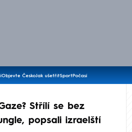
í
Objevte Česko
Jak ušetřit
Sport
Počasí
 Gaze? Střílí se bez
ngle, popsali izraelští