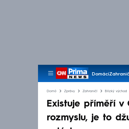
Domácí
Zahranič
Pořady
Domů
Zprávy
Zahraničí
Blízký východ
Existuje příměří v
rozmyslu, je to džu