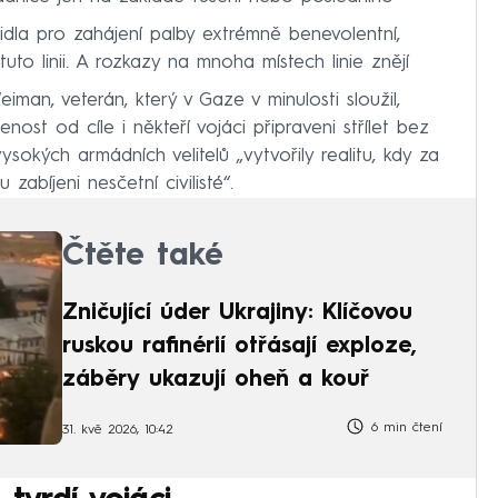
idla pro zahájení palby extrémně benevolentní,
tuto linii. A rozkazy na mnoha místech linie znějí
man, veterán, který v Gaze v minulosti sloužil,
st od cíle i někteří vojáci připraveni střílet bez
ysokých armádních velitelů „vytvořily realitu, kdy za
u zabíjeni nesčetní civilisté“.
Čtěte také
Zničující úder Ukrajiny: Klíčovou
ruskou rafinérií otřásají exploze,
záběry ukazují oheň a kouř
6 min čtení
31. kvě 2026, 10:42