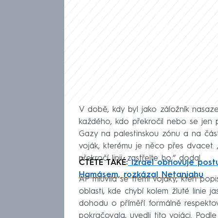
V době, kdy byl jako záložník nasaze
každého, kdo překročil nebo se jen při
Gazy na palestinskou zónu a na část 
voják, kterému je něco přes dvacet. 
překročí linii, zastřelte ho,“ dodal.
ČTĚTE TAKÉ:
Izrael obnovuje postu
Hamásem, rozkázal Netanjahu
AP mluvila se třemi vojáky, kteří po
oblasti, kde chybí kolem žluté linie j
dohodu o příměří formálně respektova
pokračovala, uvedli tito vojáci. Podl