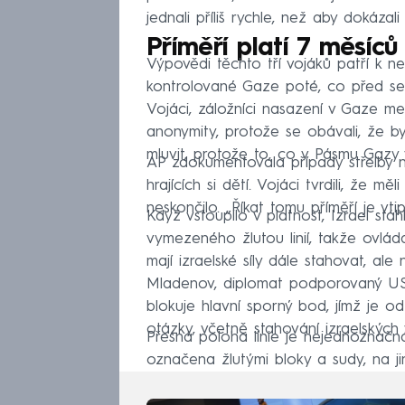
jednali příliš rychle, než aby dokázali
Příměří platí 7 měsíců
Výpovědi těchto tří vojáků patří k 
kontrolované Gaze poté, co před sed
Vojáci, záložníci nasazení v Gaze me
anonymity, protože se obávali, že by 
mluvit, protože to, co v Pásmu Gazy v
AP zdokumentovala případy střelby na p
hrajících si dětí. Vojáci tvrdili, že m
neskončilo. „Říkat tomu příměří je vtip
Když vstoupilo v platnost, Izrael st
vymezeného žlutou linií, takže ovlá
mají izraelské síly dále stahovat, a
Mladenov, diplomat podporovaný USA,
blokuje hlavní sporný bod, jímž je o
otázky, včetně stahování izraelských
Přesná poloha linie je nejednoznačná
označena žlutými bloky a sudy, na j