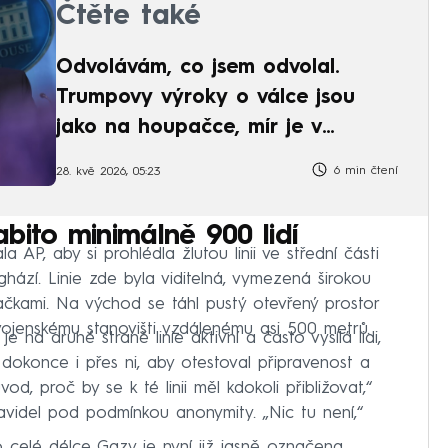
Čtěte také
Odvolávám, co jsem odvolal.
Trumpovy výroky o válce jsou
jako na houpačce, mír je v
nedohlednu
6 min čtení
28. kvě 2026, 05:23
bito minimálně 900 lidí
 AP, aby si prohlédla žlutou linii ve střední části
ází. Linie zde byla viditelná, vymezená širokou
ačkami. Na východ se táhl pustý otevřený prostor
ojenskému stanovišti vzdálenému asi 500 metrů.
je na druhé straně linie aktivní a často vysílá lidi,
 a dokonce i přes ni, aby otestoval připravenost a
d, proč by se k té linii měl kdokoli přibližovat,“
ravidel pod podmínkou anonymity. „Nic tu není,“
o celé délce Gazy je nyní již jasně označena.