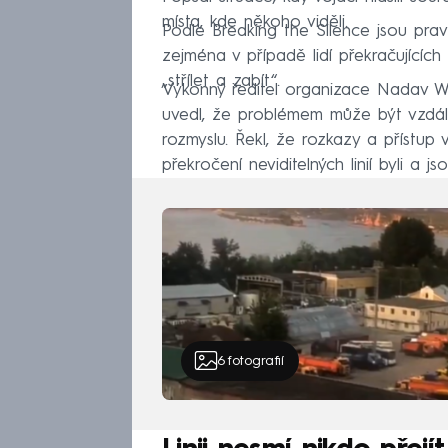
místa, kde někoho viděli.
Podle Breaking the Silence jsou prav
zejména v případě lidí překračujících 
„střílet a zabít“.
Výkonný ředitel organizace Nadav Wei
uvedl, že problémem může být vzdáleno
rozmyslu. Řekl, že rozkazy a přístup v
překročení neviditelných linií byli a jso
6
fotografií