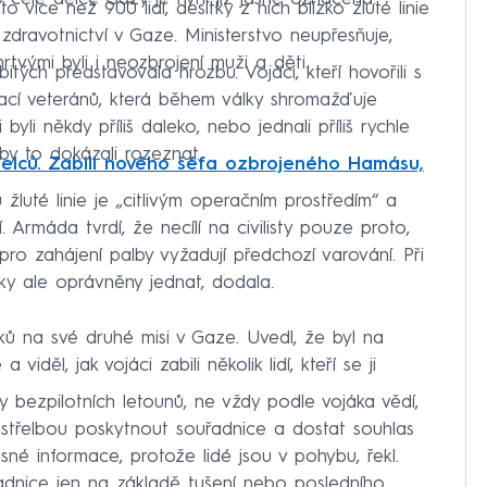
 více než 900 lidí, desítky z nich blízko žluté linie
zdravotnictví v Gaze. Ministerstvo neupřesňuje,
mrtvými byli i neozbrojení muži a děti.
itých představovala hrozbu. Vojáci, kteří hovořili s
zací veteránů, která během války shromažďuje
 byli někdy příliš daleko, nebo jednali příliš rychle
by to dokázali rozeznat.
aelců. Zabili nového šéfa ozbrojeného Hamásu,
žluté linie je „citlivým operačním prostředím“ a
. Armáda tvrdí, že necílí na civilisty pouze proto,
dla pro zahájení palby vyžadují předchozí varování. Při
ky ale oprávněny jednat, dodala.
áků na své druhé misi v Gaze. Uvedl, že byl na
 viděl, jak vojáci zabili několik lidí, kteří se ji
dery bezpilotních letounů, ne vždy podle vojáka vědí,
ed střelbou poskytnout souřadnice a dostat souhlas
sné informace, protože lidé jsou v pohybu, řekl.
uřadnice jen na základě tušení nebo posledního