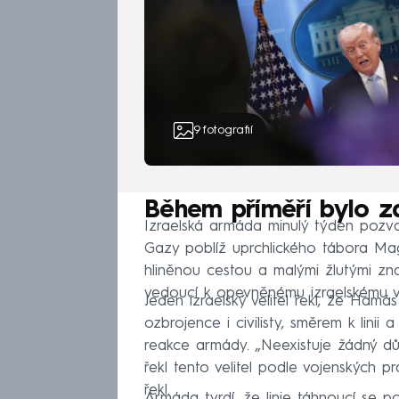
9
fotografií
Během příměří bylo za
Izraelská armáda minulý týden pozvala
Gazy poblíž uprchlického tábora Magh
hliněnou cestou a malými žlutými zn
vedoucí k opevněnému izraelskému v
Jeden izraelský velitel řekl, že Hamás 
ozbrojence i civilisty, směrem k linii
reakce armády. „Neexistuje žádný důvo
řekl tento velitel podle vojenských p
řekl.
Armáda tvrdí, že linie táhnoucí se p