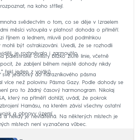
 rozpoznat, na koho střílejí.
nemnoha svědectvím o tom, co se děje v Izraelem
mi měsíci vstoupila v platnost dohoda o příměří.
zi říjnem a lednem, mluvili pod podmínkou
mohli být ostrakizováni. Uvedli, že se rozhodli
iděli, je rozhněvalo i zarmoutilo.
alestinské civilisty blízko žluté linie, včetně
ěli pocit, že zabíjení během nejisté dohody nikdy
," řekl jeden z vojáků.
áhl své jednotky do nárazníkového pásma
dal více než polovinu Pásma Gazy. Podle dohody se
le není pro to žádný časový harmonogram. Nikolaj
 který na příměří dohlíží, uvádí, že pokrok
dzbrojení Hamásu, na kterém závisí všechny ostatní
 vojsk a obnovy území.
 a někdy je neviditelná. Na některých místech je
iných místech není vyznačena vůbec.