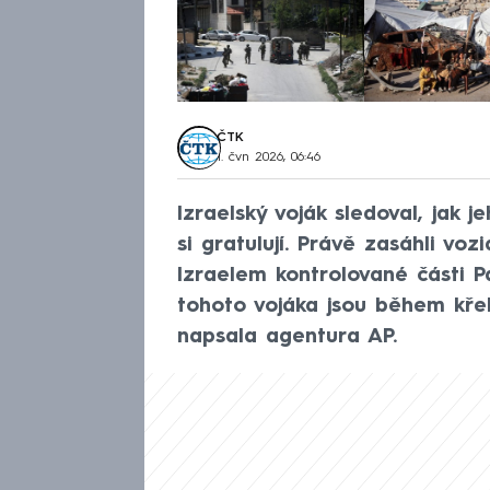
ČTK
1. čvn 2026, 06:46
Izraelský voják sledoval, jak j
si gratulují. Právě zasáhli vozi
Izraelem kontrolované části P
tohoto vojáka jsou během kře
napsala agentura AP.