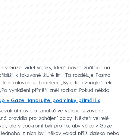
n v Gaze, viděl vojáky, které bavilo zaútočit na
blížil k takzvané žluté linii. Ta rozděluje Pásmo
kontrolovanou Izraelem. „Byla to džungle,“ řekl
„Po vyhlášení příměří zněl rozkaz: Pokud někdo
p v Gaze: Ignorujte podmínky příměří s
pisovali atmosféru zmatků ve válkou sužované
asná pravidla pro zahájení palby. Někteří velitelé
li, ale v soukromí byli pro to, aby válka v Gaze
e jednoho z nich byli někdy vojáci příliš daleko nebo