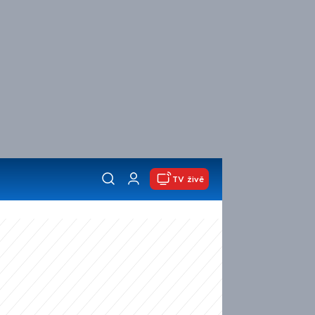
TV živě