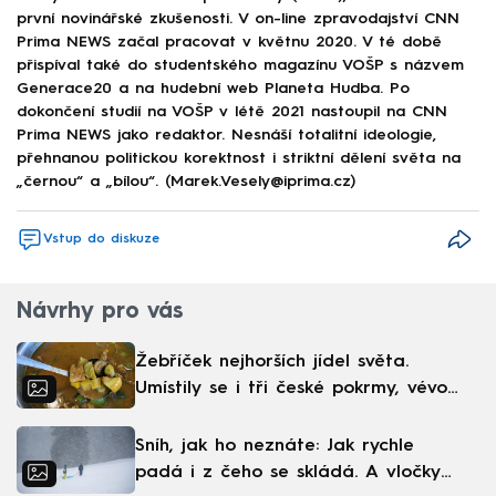
první novinářské zkušenosti. V on-line zpravodajství CNN
Prima NEWS začal pracovat v květnu 2020. V té době
přispíval také do studentského magazínu VOŠP s názvem
Generace20 a na hudební web Planeta Hudba. Po
dokončení studií na VOŠP v létě 2021 nastoupil na CNN
Prima NEWS jako redaktor. Nesnáší totalitní ideologie,
přehnanou politickou korektnost i striktní dělení světa na
„černou“ a „bílou“. (Marek.Vesely@iprima.cz)
Vstup do diskuze
Návrhy pro vás
Žebříček nejhorších jídel světa.
Umístily se i tři české pokrmy, vévodí
skandinávská kuchyně
Sníh, jak ho neznáte: Jak rychle
padá i z čeho se skládá. A vločky