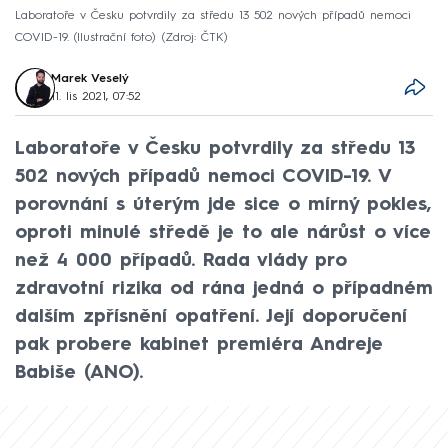
Laboratoře v Česku potvrdily za středu 13 502 nových případů nemoci
COVID-19. (Ilustrační foto)
Zdroj: ČTK
Marek Veselý
11. lis 2021, 07:52
Laboratoře v Česku potvrdily za středu 13
502 nových případů nemoci COVID-19. V
porovnání s úterým jde sice o mírný pokles,
oproti minulé středě je to ale nárůst o více
než 4 000 případů. Rada vlády pro
zdravotní rizika od rána jedná o případném
dalším zpřísnění opatření. Její doporučení
pak probere kabinet premiéra Andreje
Babiše (ANO).