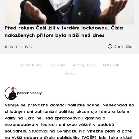
Před rokem Češi žili v tvrdém lockdownu. Čísla
nakažených přitom byla nižší než dnes
6 min čtení
11. lis 2021, 05:24
zdravotnictví
testování
Andrej Babiš
ANO 2011
Česko
Marek Veselý
Věnuje se převážně domácí politické scéně. Nenechává ho
chladným ani zahraniční politika, akcentuje témata kolem
války na Ukrajině. Rád zpracovává i gaming a
nezanedbává v textech ani svou vášeň v podobě
houbaření. Studoval na Gymnáziu Na Vítězné pláni a poté
na Vyšší odborné škole publicistiky (VOŠP), kde také získal