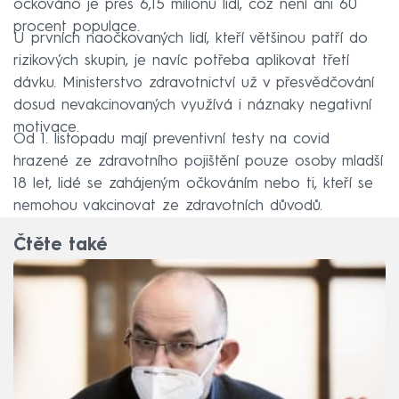
očkováno je přes 6,15 milionu lidí, což není ani 60
procent populace.
U prvních naočkovaných lidí, kteří většinou patří do
rizikových skupin, je navíc potřeba aplikovat třetí
dávku. Ministerstvo zdravotnictví už v přesvědčování
dosud nevakcinovaných využívá i náznaky negativní
motivace.
Od 1. listopadu mají preventivní testy na covid
hrazené ze zdravotního pojištění pouze osoby mladší
18 let, lidé se zahájeným očkováním nebo ti, kteří se
nemohou vakcinovat ze zdravotních důvodů.
Čtěte také