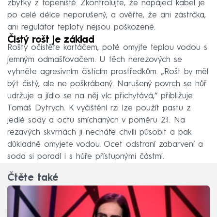
zbytky z topeniště. Zkontrolujte, že napájecí kabel je
po celé délce neporušený, a ověřte, že ani zástrčka,
ani regulátor teploty nejsou poškozené.
Čistý rošt je základ
Rošty očistěte kartáčem, poté omyjte teplou vodou s
jemným odmašťovačem. U těch nerezových se
vyhněte agresivním čisticím prostředkům. „Rošt by měl
být čistý, ale ne poškrábaný. Narušený povrch se hůř
udržuje a jídlo se na něj víc přichytává,“ přibližuje
Tomáš Dytrych. K vyčištění rzi lze použít pastu z
jedlé sody a octu smíchaných v poměru 2:1. Na
rezavých skvrnách ji necháte chvíli působit a pak
důkladně omyjete vodou. Ocet odstraní zabarvení a
soda si poradí i s hůře přístupnými částmi.
Čtěte také