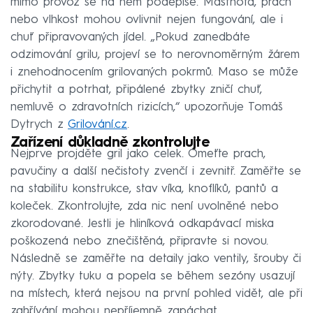
mimo provoz se na něm podepíše. Mastnota, prach
nebo vlhkost mohou ovlivnit nejen fungování, ale i
chuť připravovaných jídel. „Pokud zanedbáte
odzimování grilu, projeví se to nerovnoměrným žárem
i znehodnocením grilovaných pokrmů. Maso se může
přichytit a potrhat, připálené zbytky zničí chuť,
nemluvě o zdravotních rizicích,“ upozorňuje Tomáš
Dytrych z
Grilování.cz
.
Zařízení důkladně zkontrolujte
Nejprve projděte gril jako celek. Omeťte prach,
pavučiny a další nečistoty zvenčí i zevnitř. Zaměřte se
na stabilitu konstrukce, stav víka, knoflíků, pantů a
koleček. Zkontrolujte, zda nic není uvolněné nebo
zkorodované. Jestli je hliníková odkapávací miska
poškozená nebo znečištěná, připravte si novou.
Následně se zaměřte na detaily jako ventily, šrouby či
nýty. Zbytky tuku a popela se během sezóny usazují
na místech, která nejsou na první pohled vidět, ale při
zahřívání mohou nepříjemně zapáchat.