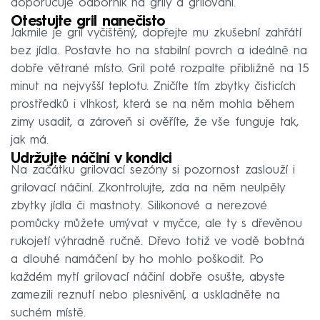
doporučuje odborník na grily a grilování.
Otestujte gril nanečisto
Jakmile je gril vyčištěný, dopřejte mu zkušební zahřátí
bez jídla. Postavte ho na stabilní povrch a ideálně na
dobře větrané místo. Gril poté rozpalte přibližně na 15
minut na nejvyšší teplotu. Zničíte tím zbytky čisticích
prostředků i vlhkost, která se na něm mohla během
zimy usadit, a zároveň si ověříte, že vše funguje tak,
jak má.
Udržujte náčiní v kondici
Na začátku grilovací sezóny si pozornost zaslouží i
grilovací náčiní. Zkontrolujte, zda na něm neulpěly
zbytky jídla či mastnoty. Silikonové a nerezové
pomůcky můžete umývat v myčce, ale ty s dřevěnou
rukojetí výhradně ručně. Dřevo totiž ve vodě bobtná
a dlouhé namáčení by ho mohlo poškodit. Po
každém mytí grilovací náčiní dobře osušte, abyste
zamezili reznutí nebo plesnivění, a uskladněte na
suchém místě.