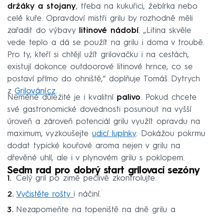
držáky a stojany
, třeba na kukuřici, žebírka nebo
celé kuře. Opravdoví mistři grilu by rozhodně měli
zařadit do výbavy
litinové nádobí
. „Litina skvěle
vede teplo a dá se použít na grilu i doma v troubě.
Pro ty, kteří si chtějí užít grilovačku i na cestách,
existují dokonce outdoorové litinové hrnce, co se
postaví přímo do ohniště,“ doplňuje Tomáš Dytrych
z
Grilování.cz
.
Neméně důležité je i kvalitní
palivo
. Pokud chcete
své gastronomické dovednosti posunout na vyšší
úroveň a zároveň potenciál grilu využít opravdu na
maximum, vyzkoušejte
udicí lupínky
. Dokážou pokrmu
dodat typické kouřové aroma nejen v grilu na
dřevěné uhlí, ale i v plynovém grilu s poklopem.
Sedm rad pro dobrý start grilovací sezóny
Celý gril po zimě pečlivě zkontrolujte.
Vyčistěte rošty
i náčiní.
Nezapomeňte na topeniště na dně grilu a