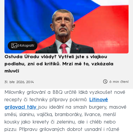
6
fotografií
Ostuda Úřadu vlády? Vytřeli jste s vlajkou
podlahu, zní od kritiků. Mrzí mě to, vzkázala
mluvčí
6 min čtení
31. bře 2026, 20:14
Milovníky grilování a BBQ určitě láká vyzkoušet nové
recepty či techniky přípravy pokrmů.
Litinové
grilovací tály
jsou ideální na smash burgery, masové
směsi, slaninu, vajíčka, bramboráky, lívance, menší
kousky jako krevety či zeleninu, ale i chléb nebo
pizzu. Přípravu grilovaných dobrot usnadní i různé