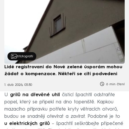
8
fotografií
Lidé registrovaní do Nové zelené úsporám mohou
žádat o kompenzace. Někteří se cítí podvedeni
6 min čtení
1. dub 2026, 05:30
U
grilů na dřevěné uhlí
čisticí špachtlí odstraňte
popel, který se připekl na dno topeniště. Kapkou
mazacího přípravku potřete kryty větracích otvorů,
budou se snadněji otevírat a zavírat. Podobné je to
u elektrických grilů
– špachtlí seškrábejte připečené