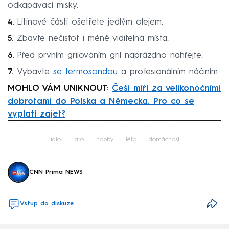
odkapávací misky.
Litinové části ošetřete jedlým olejem.
Zbavte nečistot i méně viditelná místa.
Před prvním grilováním gril naprázdno nahřejte.
Vybavte
se termosondou
a profesionálním náčiním.
MOHLO VÁM UNIKNOUT:
Češi míří za velikonočními
dobrotami do Polska a Německa. Pro co se
vyplatí zajet?
Failed to fetch
jídlo
jaro
hobby
léto
domácnost
CNN Prima NEWS
Vstup do diskuze