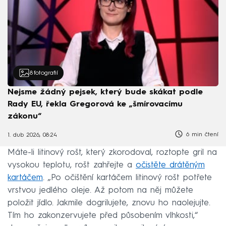
8
fotografií
Nejsme žádný pejsek, který bude skákat podle
Rady EU, řekla Gregorová ke „šmírovacímu
zákonu“
6 min čtení
1. dub 2026, 08:24
Máte-li litinový rošt, který zkorodoval, roztopte gril na
vysokou teplotu, rošt zahřejte a
očistěte drátěným
kartáčem
. „Po očištění kartáčem litinový rošt potřete
vrstvou jedlého oleje. Až potom na něj můžete
položit jídlo. Jakmile dogrilujete, znovu ho naolejujte.
Tím ho zakonzervujete před působením vlhkosti,“