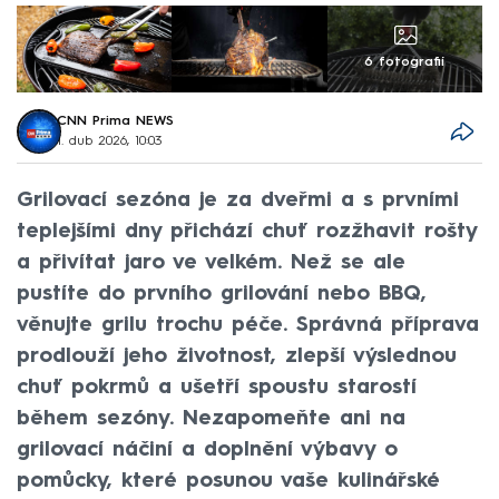
6 fotografií
CNN Prima NEWS
1. dub 2026, 10:03
Grilovací sezóna je za dveřmi a s prvními
teplejšími dny přichází chuť rozžhavit rošty
a přivítat jaro ve velkém. Než se ale
pustíte do prvního grilování nebo BBQ,
věnujte grilu trochu péče. Správná příprava
prodlouží jeho životnost, zlepší výslednou
chuť pokrmů a ušetří spoustu starostí
během sezóny. Nezapomeňte ani na
grilovací náčiní a doplnění výbavy o
pomůcky, které posunou vaše kulinářské