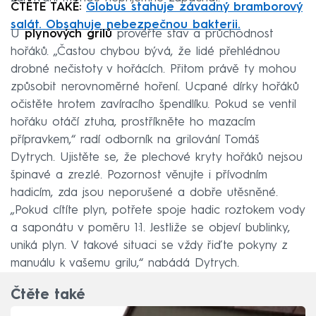
ČTĚTE TAKÉ:
Globus stahuje závadný bramborový
salát. Obsahuje nebezpečnou bakterii.
U
plynových grilů
prověřte stav a průchodnost
hořáků. „Častou chybou bývá, že lidé přehlédnou
drobné nečistoty v hořácích. Přitom právě ty mohou
způsobit nerovnoměrné hoření. Ucpané dírky hořáků
očistěte hrotem zavíracího špendlíku. Pokud se ventil
hořáku otáčí ztuha, prostříkněte ho mazacím
přípravkem,“ radí odborník na grilování Tomáš
Dytrych. Ujistěte se, že plechové kryty hořáků nejsou
špinavé a zrezlé. Pozornost věnujte i přívodním
hadicím, zda jsou neporušené a dobře utěsněné.
„Pokud cítíte plyn, potřete spoje hadic roztokem vody
a saponátu v poměru 1:1. Jestliže se objeví bublinky,
uniká plyn. V takové situaci se vždy řiďte pokyny z
manuálu k vašemu grilu,“ nabádá Dytrych.
Čtěte také