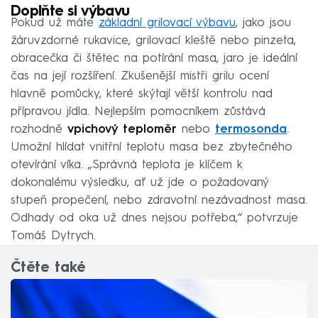
Doplňte si výbavu
Pokud už máte
základní grilovací výbavu
, jako jsou
žáruvzdorné rukavice, grilovací kleště nebo pinzeta,
obracečka či štětec na potírání masa, jaro je ideální
čas na její rozšíření. Zkušenější mistři grilu ocení
hlavně pomůcky, které skýtají větší kontrolu nad
přípravou jídla. Nejlepším pomocníkem zůstává
rozhodně
vpichový
teploměr
nebo
termosonda
.
Umožní hlídat vnitřní teplotu masa bez zbytečného
otevírání víka. „Správná teplota je klíčem k
dokonalému výsledku, ať už jde o požadovaný
stupeň propečení, nebo zdravotní nezávadnost masa.
Odhady od oka už dnes nejsou potřeba,“ potvrzuje
Tomáš Dytrych.
Čtěte také