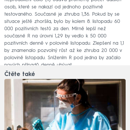
osob, které se nakazí od jednoho pozitivně
testovaného. Současné je zhruba 1,36. Pokud by se
situace ještě zhoršila, bylo by kolem 8. listopadu 60
000 pozitivních testů za den. Mírně lepší než
současné R na úrovni 1,29 by vedlo k 50 000
pozitivních denně v polovině listopadu. Zlepšení na 1,1
by znamenalo pozvolný růst až ke zhruba 20 000 v
polovině listopadu. Snížením R pod jedna by začalo
nových případů denně ubývat.
Čtěte také