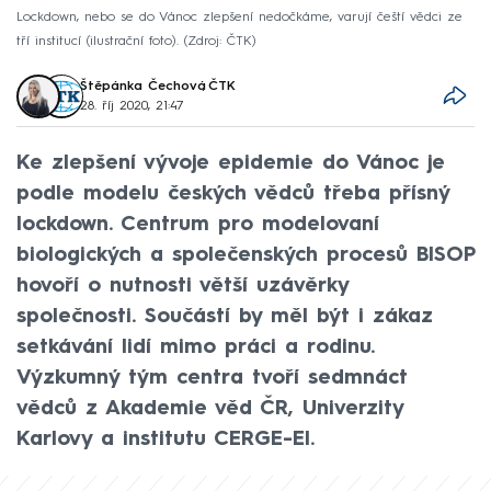
Lockdown, nebo se do Vánoc zlepšení nedočkáme, varují čeští vědci ze
tří institucí (ilustrační foto).
Zdroj: ČTK
Štěpánka Čechová
,
ČTK
28. říj 2020, 21:47
Ke zlepšení vývoje epidemie do Vánoc je
podle modelu českých vědců třeba přísný
lockdown. Centrum pro modelovaní
biologických a společenských procesů BISOP
hovoří o nutnosti větší uzávěrky
společnosti. Součástí by měl být i zákaz
setkávání lidí mimo práci a rodinu.
Výzkumný tým centra tvoří sedmnáct
vědců z Akademie věd ČR, Univerzity
Karlovy a institutu CERGE-EI.