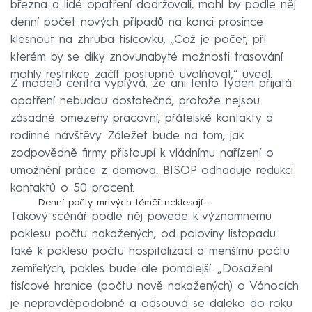
března a lidé opatření dodržovali, mohl by podle něj
denní počet nových případů na konci prosince
klesnout na zhruba tisícovku, „Což je počet, při
kterém by se díky znovunabyté možnosti trasování
mohly restrikce začít postupně uvolňovat,“ uvedl.
Z modelů centra vyplývá, že ani tento týden přijatá
opatření nebudou dostatečná, protože nejsou
zásadně omezeny pracovní, přátelské kontakty a
rodinné návštěvy. Záležet bude na tom, jak
zodpovědně firmy přistoupí k vládnímu nařízení o
umožnění práce z domova. BISOP odhaduje redukci
kontaktů o 50 procent.
Denní počty mrtvých téměř neklesají...
Takový scénář podle něj povede k významnému
poklesu počtu nakažených, od poloviny listopadu
také k poklesu počtu hospitalizací a menšímu počtu
zemřelých, pokles bude ale pomalejší. „Dosažení
tisícové hranice (počtu nově nakažených) o Vánocích
je nepravděpodobné a odsouvá se daleko do roku