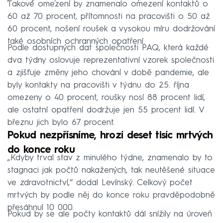
Takové omezení by znamenalo omezení kontaktů o
60 až 70 procent, přítomnosti na pracovišti o 50 až
60 procent, nošení roušek a vysokou míru dodržování
také osobních ochranných opatření.
Podle dostupných dat společnosti PAQ, která každé
dva týdny oslovuje reprezentativní vzorek společnosti
a zjišťuje změny jeho chování v době pandemie, ale
byly kontakty na pracovišti v týdnu do 25. října
omezeny o 40 procent, roušky nosí 88 procent lidí,
ale ostatní opatření dodržuje jen 55 procent lidí. V
březnu jich bylo 67 procent.
Pokud nezpřísníme, hrozí deset tisíc mrtvých
do konce roku
„Kdyby trval stav z minulého týdne, znamenalo by to
stagnaci jak počtů nakažených, tak neutěšené situace
ve zdravotnictví,“ dodal Levínský. Celkový počet
mrtvých by podle něj do konce roku pravděpodobně
přesáhnul 10 000.
Pokud by se ale počty kontaktů dál snížily na úroveň