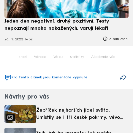
Jeden den negativní, druhý pozitivní. Testy
nepoznají mnoho nakažených, varují lékaři
6 min čtení
26. říj 2020, 14:32
Izrael
Vánoce
Wales
statistiky
Akademie věd
Pro tento článek jsou komentáře vypnuté
Návrhy pro vás
Žebříček nejhorších jídel světa.
Umístily se i tři české pokrmy, vévodí
skandinávská kuchyně
Sníh, jak ho neznáte: Jak rychle