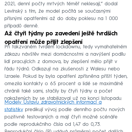
2021, denní počty mrtvých téměř neklesají,“ dodal
Levínský s tím, že model počítá se současnými
přísnými opatřeními až do doby poklesu na 1 000
případů denně.
Až čtyři týdny po zavedení ještě tvrdších
opatření může přijít zlepšení
Při takzvaném tvrdém lockdownu, tedy vymahatelném
zákazu návštěv mezi domácnostmi a navýšení podílu
lidí pracujících z domova, by zlepšení mělo přijít v
řádu týdnů. Odkazují na zkušenosti z Walesu nebo
Izraele. Pokud by byla opatření zpřísněna příští týden,
omezila kontakty o 65 procent a lidé se maximálně
chránili také sami, stačily by čtyři týdny a počet
nakažených by se stabilizoval už na konci listopadu.
Modely Ústavu zdravotnických informací a
statistiky
predikují vývoj podle denního počtu nových
pozitivně testovaných a mají čtyři možné scénáře
podle reprodukčního čísla od 1,47 do 0,73.
Reprodukční číslo (R) udává průměrný počet dalších