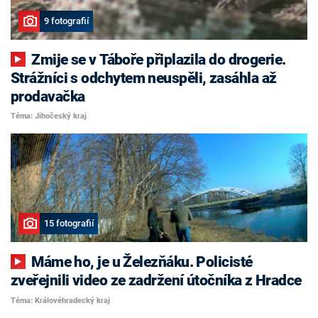
9 fotografií
Zmije se v Táboře připlazila do drogerie.
Strážníci s odchytem neuspěli, zasáhla až
prodavačka
Téma: Jihočeský kraj
15 fotografií
Máme ho, je u Železňáku. Policisté
zveřejnili video ze zadržení útočníka z Hradce
Téma: Královéhradecký kraj