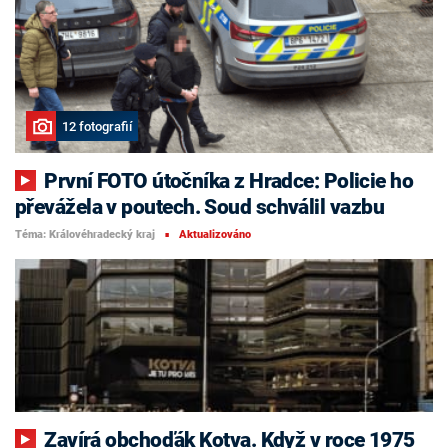
12 fotografií
První FOTO útočníka z Hradce: Policie ho
převážela v poutech. Soud schválil vazbu
Téma: Královéhradecký kraj
Aktualizováno
■
Zavírá obchoďák Kotva. Když v roce 1975