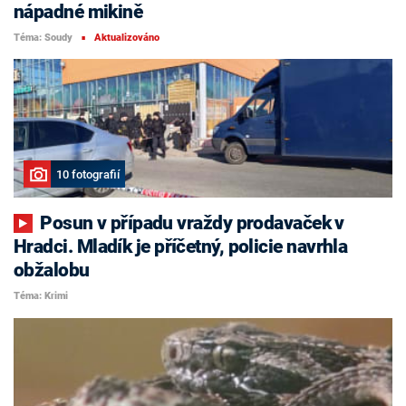
nápadné mikině
Téma: Soudy
Aktualizováno
■
10 fotografií
Posun v případu vraždy prodavaček v
Hradci. Mladík je příčetný, policie navrhla
obžalobu
Téma: Krimi