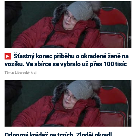
Šťastný konec příběhu o okradené ženě na
vozíku. Ve sbírce se vybralo už přes 100 tisíc
Téma: Liberecký kraj
Odporná krádež na trzích. Zloděj okradl