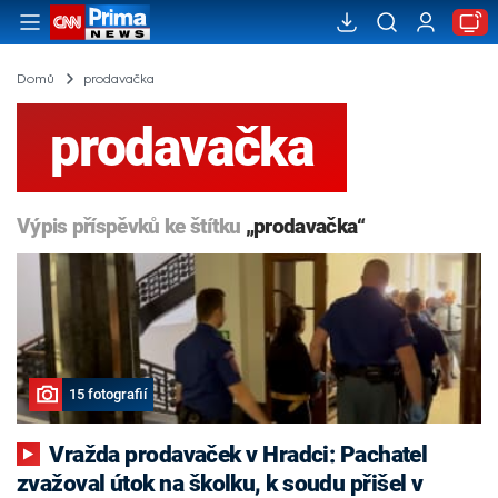
Domů
prodavačka
prodavačka
Výpis příspěvků ke štítku
„prodavačka“
15 fotografií
Vražda prodavaček v Hradci: Pachatel
zvažoval útok na školku, k soudu přišel v