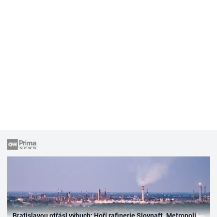
Bratislavou otřásl výbuch: Hoří rafinerie Slovnaft. Metropolí