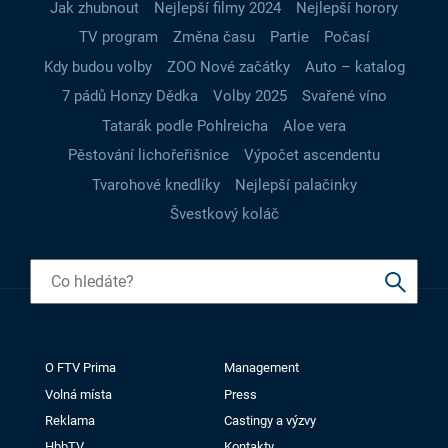
Jak zhubnout
Nejlepší filmy 2024
Nejlepší horory
TV program
Změna času
Partie
Počasí
Kdy budou volby
ZOO Nové začátky
Auto – katalog
7 pádů Honzy Dědka
Volby 2025
Svařené víno
Tatarák podle Pohlreicha
Aloe vera
Pěstování lichořeřišnice
Výpočet ascendentu
Tvarohové knedlíky
Nejlepší palačinky
Švestkový koláč
O FTV Prima
Management
Volná místa
Press
Reklama
Castingy a výzvy
HbbTV
Kontakty