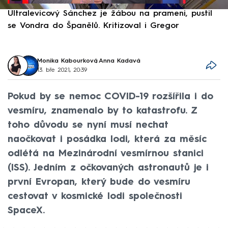
Ultralevicový Sánchez je žábou na prameni, pustil
P
se Vondra do Španělů. Kritizoval i Gregor
F
Monika Kabourková
,
Anna Kadavá
13. bře 2021, 20:39
Pokud by se nemoc COVID-19 rozšířila i do
vesmíru, znamenalo by to katastrofu. Z
toho důvodu se nyní musí nechat
naočkovat i posádka lodi, která za měsíc
odlétá na Mezinárodní vesmírnou stanici
(ISS). Jedním z očkovaných astronautů je i
první Evropan, který bude do vesmíru
cestovat v kosmické lodi společnosti
SpaceX.