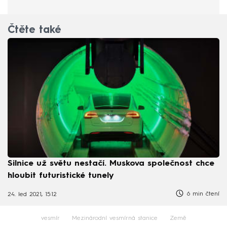
Čtěte také
Silnice už světu nestačí. Muskova společnost chce
hloubit futuristické tunely
6 min čtení
24. led 2021, 15:12
vesmír
Mezinárodní vesmírná stanice
Země