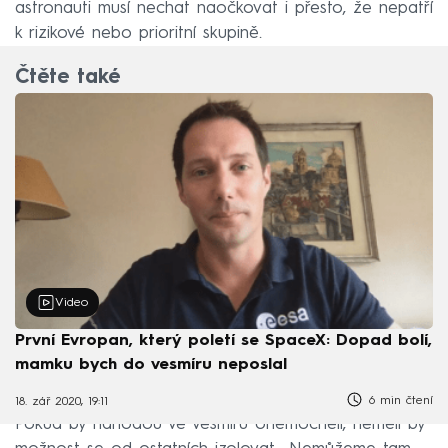
astronauti musí nechat naočkovat i přesto, že nepatří
k rizikové nebo prioritní skupině.
Čtěte také
Video
První Evropan, který poletí se SpaceX: Dopad bolí,
mamku bych do vesmíru neposlal
6 min čtení
18. zář 2020, 19:11
Pokud by náhodou ve vesmíru onemocněli, neměli by