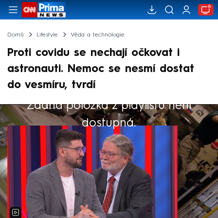
Domů
Lifestyle
Věda a technologie
Proti covidu se nechají očkovat i
astronauti. Nemoc se nesmí dostat
do vesmíru, tvrdí
Žádná položka z playlistu není
Výběr redakce
dostupná.