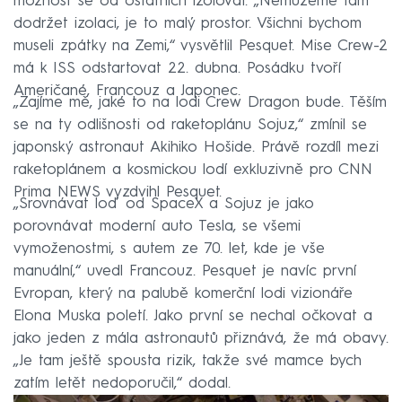
možnost se od ostatních izolovat. „Nemůžeme tam
dodržet izolaci, je to malý prostor. Všichni bychom
museli zpátky na Zemi,“ vysvětlil Pesquet. Mise Crew-2
má k ISS odstartovat 22. dubna. Posádku tvoří
Američané, Francouz a Japonec.
„Zajíme mě, jaké to na lodi Crew Dragon bude. Těším
se na ty odlišnosti od raketoplánu Sojuz,“ zmínil se
japonský astronaut Akihiko Hošide. Právě rozdíl mezi
raketoplánem a kosmickou lodí exkluzivně pro CNN
Prima NEWS vyzdvihl Pesquet.
„Srovnávat loď od SpaceX a Sojuz je jako
porovnávat moderní auto Tesla, se všemi
vymoženostmi, s autem ze 70. let, kde je vše
manuální,“ uvedl Francouz. Pesquet je navíc první
Evropan, který na palubě komerční lodi vizionáře
Elona Muska poletí. Jako první se nechal očkovat a
jako jeden z mála astronautů přiznává, že má obavy.
„Je tam ještě spousta rizik, takže své mamce bych
zatím letět nedoporučil,“ dodal.