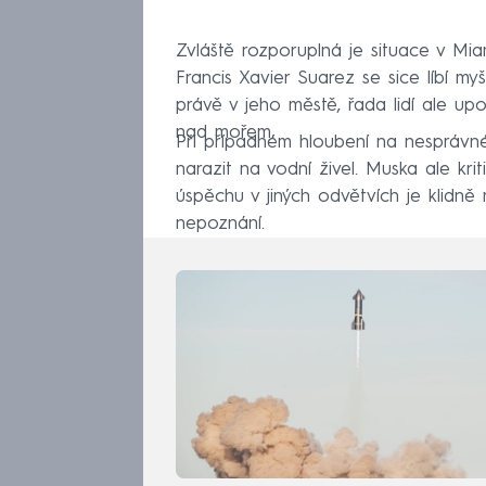
Zvláště rozporuplná je situace v Mi
Francis Xavier Suarez se sice líbí my
právě v jeho městě, řada lidí ale up
nad mořem.
Při případném hloubení na nesprávné
narazit na vodní živel. Muska ale krit
úspěchu v jiných odvětvích je klidně
nepoznání.