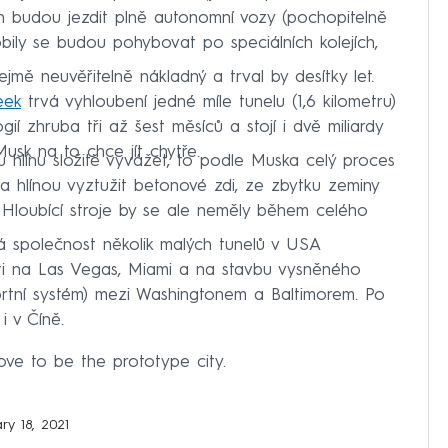
ých budou jezdit plně autonomní vozy (pochopitelně
bily se budou pohybovat po speciálních kolejích,
jmě neuvěřitelně nákladný a trval by desítky let.
eek
trvá vyhloubení jedné míle tunelu (1,6 kilometru)
gií zhruba tři až šest měsíců a stojí i dvě miliardy
Musk na to chce jít chytře.
hlínu složitě vyvážet, to podle Muska celý proces
rma hlínou vyztužit betonové zdi, ze zbytku zeminy
. Hloubící stroje by se ale neměly během celého
á společnost několik malých tunelů v USA
sti na Las Vegas, Miami a na stavbu vysněného
ortní systém) mezi Washingtonem a Baltimorem. Po
i v Číně.
ove to be the prototype city.
ry 18, 2021