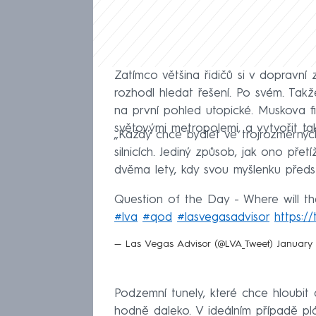
Zatímco většina řidičů si v doprav
rozhodl hledat řešení. Po svém. Tak
na první pohled utopické. Muskova 
světovými metropolemi, a vytvořit ta
„Každý chce bydlet ve trojrozměrný
silnicích. Jediný způsob, jak ono přetí
dvěma lety, kdy svou myšlenku předst
Question of the Day - Where will th
#lva
#qod
#lasvegasadvisor
https:/
— Las Vegas Advisor (@LVA_Tweet)
January 
Podzemní tunely, které chce hloubit d
hodně daleko. V ideálním případě pl