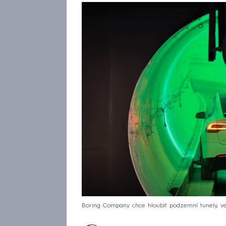
Boring Company chce hloubit podzemní tunely, ve