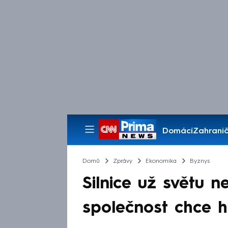
Domácí
Zahranič
Pořady
Domů
Zprávy
Ekonomika
Byznys
Silnice už světu n
společnost chce hl