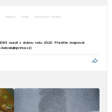
SpaceX
tunel
autonomní vozidlo
NEWS usedl v dubnu roku 2020. Předtím mapoval
p.Kalcak@iprima.cz)