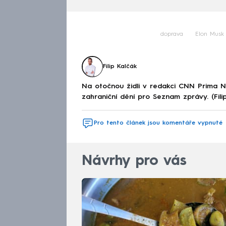
doprava
Elon Musk
Filip Kalčák
Na otočnou židli v redakci CNN Prima 
zahraniční dění pro Seznam zprávy. (Fili
Pro tento článek jsou komentáře vypnuté
Návrhy pro vás