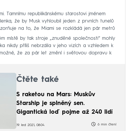
ami. Tamnímu republikánskému starostovi jménem
šlenka, že by Musk vyhloubil jeden z prvních tunelů
ozorňuje na to, že Miami se rozkládá jen pár metrů
m místě by tak stroje „znuděné společnosti“ mohly
ika nikdy příliš nebrzdila v jeho vizích a vzhledem k
 možné, že za pár let změní i světovou dopravu k
Čtěte také
S raketou na Mars: Muskův
Starship je splněný sen.
Gigantická loď pojme až 240 lidí
6 min čtení
19. led 2021, 08:04