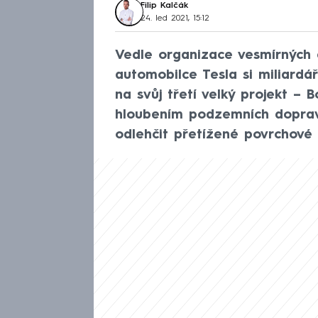
Filip Kalčák
24. led 2021, 15:12
Vedle organizace vesmírných 
automobilce Tesla si miliardá
na svůj třetí velký projekt –
hloubením podzemních dopravn
odlehčit přetížené povrchové