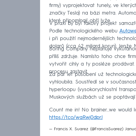
firmy) vyprojektovat tunely, ve kter
značky Tesla) na bázi metra. Automo
které připomínají obří lyže.
V praxi by byl takový projekt samozře
Podle technologického webu
Autow
i při použití nejmodernějších technolo
dolarů (cca 42 miliard korun). Jenže 
Boring Company neplánuje vykutanou 
příliš zdržuje. Namísto toho chce fi
vytvořit cihly a ty posléze prodávat
procesu zastavit.
Za pár let působení už technologick
vyhloubila. Soustředí se v současno
hyperloopu (vysokorychlostní transp
Muskových službách už se poptávají 
Count me in! No brainer...we would l
https://t.co/waRwj0dprJ
— Francis X. Suarez (@FrancisSuarez)
Janua