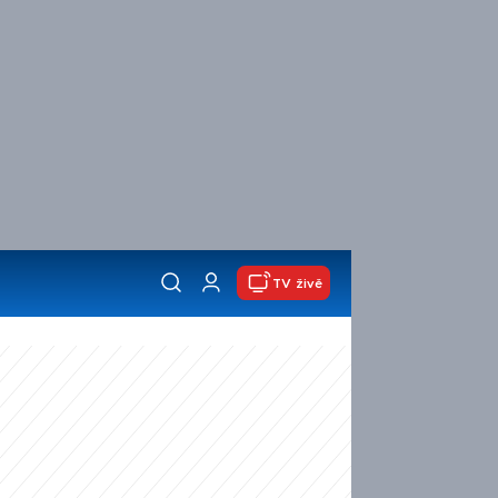
TV živě