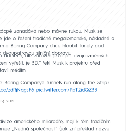
ní zácpě zanadává nebo mávne rukou, Musk se
že jde o řešení tradičně megalomanské, nákladné a
firma Boring Company chce hloubit tunely pod
k dvoupatrovou silniční dopravu.
ch domech, ale zároveň jezdí po dvojrozměrných
žení vyřešit, je 3D,“ řekl Musk k projektu před
avil médiím.
e Boring Company's tunnels run along the Strip?
/t.co/zdRjNqgsF6
pic.twitter.com/PpT2idQZ33
19, 2021
ivize amerického miliardáře, mají k těm tradičním
ánuje „Nudná společnost“ (jak zní překlad názvu