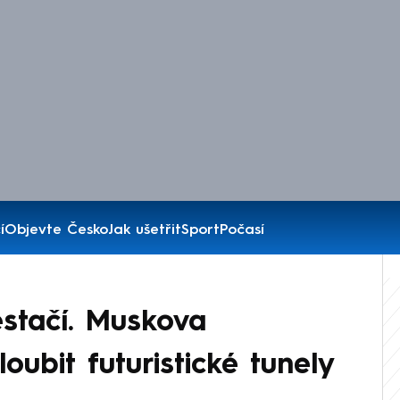
í
Objevte Česko
Jak ušetřit
Sport
Počasí
estačí. Muskova
oubit futuristické tunely