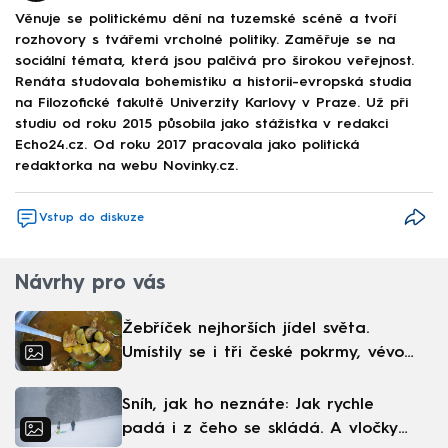
Věnuje se politickému dění na tuzemské scéně a tvoří
rozhovory s tvářemi vrcholné politiky. Zaměřuje se na
sociální témata, která jsou palčivá pro širokou veřejnost.
Renáta studovala bohemistiku a historii-evropská studia
na Filozofické fakultě Univerzity Karlovy v Praze. Už při
studiu od roku 2015 působila jako stážistka v redakci
Echo24.cz. Od roku 2017 pracovala jako politická
redaktorka na webu Novinky.cz.
Vstup do diskuze
Návrhy pro vás
Žebříček nejhorších jídel světa.
Umístily se i tři české pokrmy, vévodí
skandinávská kuchyně
Sníh, jak ho neznáte: Jak rychle
padá i z čeho se skládá. A vločky