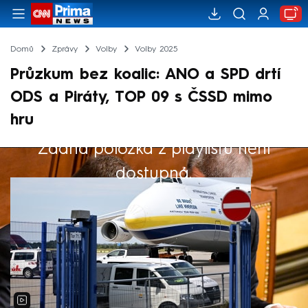
Domů
Zprávy
Volby
Volby 2025
Průzkum bez koalic: ANO a SPD drtí
ODS a Piráty, TOP 09 s ČSSD mimo
hru
Žádná položka z playlistu není
Výběr redakce
dostupná.