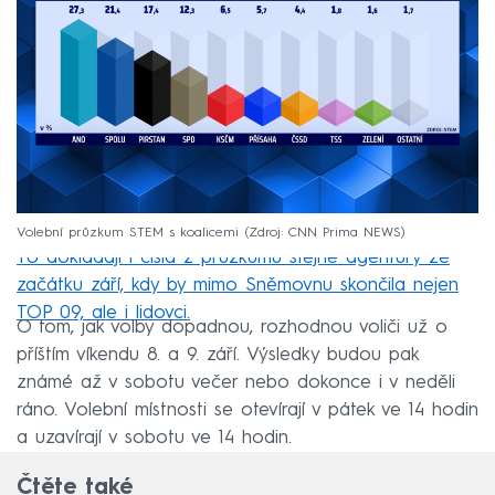
Volební průzkum STEM s koalicemi
Zdroj: CNN Prima NEWS
To dokládají i čísla z průzkumu stejné agentury ze
začátku září, kdy by mimo Sněmovnu skončila nejen
TOP 09, ale i lidovci.
O tom, jak volby dopadnou, rozhodnou voliči už o
příštím víkendu 8. a 9. září. Výsledky budou pak
známé až v sobotu večer nebo dokonce i v neděli
ráno. Volební místnosti se otevírají v pátek ve 14 hodin
a uzavírají v sobotu ve 14 hodin.
Čtěte také