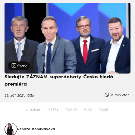
Video
Sledujte ZÁZNAM superdebaty Česko hledá
premiéra
6 min čtení
29. zář 2021, 15:36
průzkum
STEM
TOP 09
ODS
ČSSD
Renáta Bohuslavová