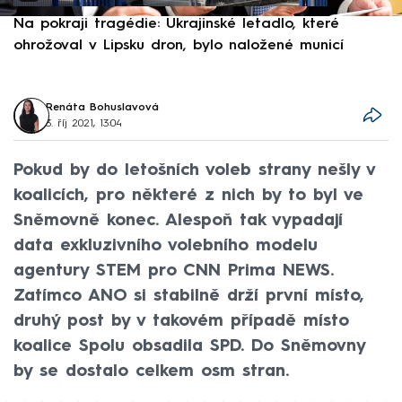
Na pokraji tragédie: Ukrajinské letadlo, které
P
ohrožoval v Lipsku dron, bylo naložené municí
e
Renáta Bohuslavová
3. říj 2021, 13:04
Pokud by do letošních voleb strany nešly v
koalicích, pro některé z nich by to byl ve
Sněmovně konec. Alespoň tak vypadají
data exkluzivního volebního modelu
agentury STEM pro CNN Prima NEWS.
Zatímco ANO si stabilně drží první místo,
druhý post by v takovém případě místo
koalice Spolu obsadila SPD. Do Sněmovny
by se dostalo celkem osm stran.