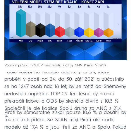
Volební průzkum STEM bez koalic
Zdroj: CNN Prima NEWS
Podle volebního modelu agentury STEM, který
proběhl v době od 24. do 30. září 2021 a zúčastnilo
se ho 1247 osob nad 18 let, by se totiž do Sněmovny
nedostala například TOP 09. Jen těsně by hranici
překročili lidovci a ODS by skončila čtvrtá s 10,3 %.
Společně je ale koalice Spolu druhá za ANO s 21,4
Piráti by samostatně získali pouze 10,6 % a dosáhli by
%.
tak na třetí příčku. Se STAN mají Piráti ale podle
modelu až 17,4 % a jsou třetí za ANO a Spolu. Pokud