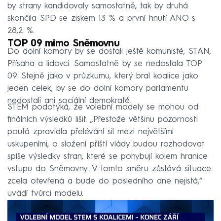
by strany kandidovaly samostatně, tak by druhá
skončila SPD se ziskem 13 % a první hnutí ANO s
28,2 %.
TOP 09 mimo Sněmovnu
Do dolní komory by se dostali ještě komunisté, STAN,
Přísaha a lidovci. Samostatně by se nedostala TOP
09. Stejně jako v průzkumu, který bral koalice jako
jeden celek, by se do dolní komory parlamentu
nedostali ani sociální demokraté.
STEM podotýká, že volební modely se mohou od
finálních výsledků lišit. „Přestože většinu pozornosti
poutá zpravidla přelévání sil mezi největšími
uskupeními, o složení příští vlády budou rozhodovat
spíše výsledky stran, které se pohybují kolem hranice
vstupu do Sněmovny. V tomto směru zůstává situace
zcela otevřená a bude do posledního dne nejistá,“
uvádí tvůrci modelu.