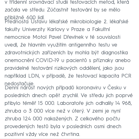
v třídenní srovnávací studii testovacích metod, která
začala ve středu. Zúčastnit testování by se mělo
přibližně 600 lidí.
Přednosta Ústavu lékařské mikrobiologie 2. lékařské
fakulty Univerzity Karlovy v Praze a Fakultní
nemocnice Motol Pavel Dřevínek v té souvislosti
uvedl, že hlavním využitím antigenního testu ve
zdravotnických zařízeních by mohla být diagnostika
onemocnění COVID-19 u pacientů s příznaky anebo
pravidelné testování rizikových oddělení, jako jsou
například LDN, v případě, že testovací kapacita PCR
nedostačuje.
Denní nárůst nových případů koronaviru v Česku v
posledních dnech opět zrychlil. Ve středu jich poprvé
přibylo téměř 15 000. Laboratoře jich odhalily 14 968,
zhruba o 3 000 více než v úterý. V zemi je nyní
zhruba 124 000 nakažených. Z celkového počtu
provedených testů byla v posledních osmi dnech
pozitivní vždy více než čtvrtina.