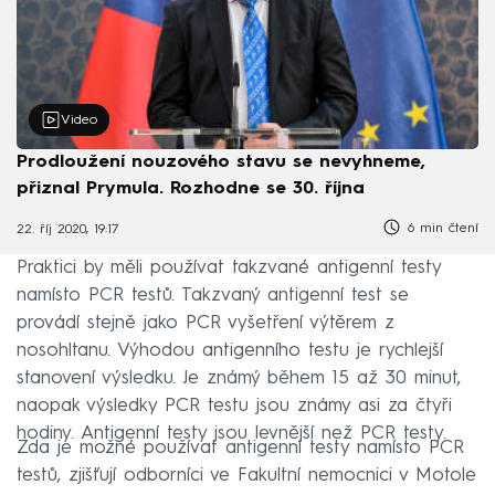
Video
Prodloužení nouzového stavu se nevyhneme,
přiznal Prymula. Rozhodne se 30. října
6 min čtení
22. říj 2020, 19:17
Praktici by měli používat takzvané antigenní testy
namísto PCR testů. Takzvaný antigenní test se
provádí stejně jako PCR vyšetření výtěrem z
nosohltanu. Výhodou antigenního testu je rychlejší
stanovení výsledku. Je známý během 15 až 30 minut,
naopak výsledky PCR testu jsou známy asi za čtyři
hodiny. Antigenní testy jsou levnější než PCR testy.
Zda je možné používat antigenní testy namísto PCR
testů, zjišťují odborníci ve Fakultní nemocnici v Motole