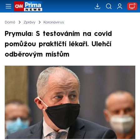
Domů
Zprávy
Koronavirus
Prymula: S testováním na covid
pomůžou praktičtí lékaři. Ulehčí
odběrovým místům