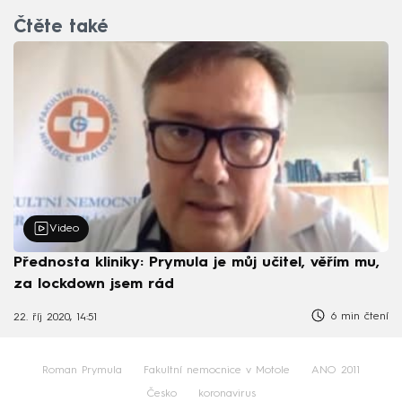
Čtěte také
Video
Přednosta kliniky: Prymula je můj učitel, věřím mu,
za lockdown jsem rád
6 min čtení
22. říj 2020, 14:51
Roman Prymula
Fakultní nemocnice v Motole
ANO 2011
Česko
koronavirus