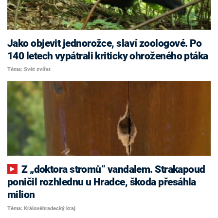
Jako objevit jednorožce, slaví zoologové. Po
140 letech vypátrali kriticky ohroženého ptáka
Téma: Svět zvířat
Z „doktora stromů“ vandalem. Strakapoud
poničil rozhlednu u Hradce, škoda přesáhla
milion
Téma: Královéhradecký kraj