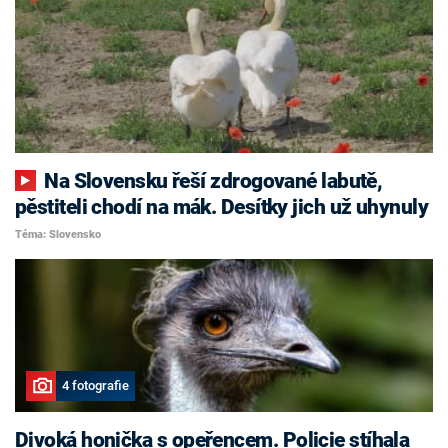
Na Slovensku řeší zdrogované labutě,
pěstiteli chodí na mák. Desítky jich už uhynuly
Téma: Slovensko
4 fotografie
Divoká honička s opeřencem. Policie stíhala