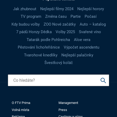
Jak zhubnout
Nejlepší filmy 2024
Nejlepší horory
TV program
Změna času
Partie
Počasí
Kdy budou volby
ZOO Nové začátky
Auto – katalog
7 pádů Honzy Dědka
Volby 2025
Svařené víno
Tatarák podle Pohlreicha
Aloe vera
Pěstování lichořeřišnice
Výpočet ascendentu
Tvarohové knedlíky
Nejlepší palačinky
Švestkový koláč
O FTV Prima
Management
Volná místa
Press
Reklama
Castingy a výzvy