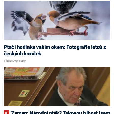
Ptačí hodinka vaším okem: Fotografie letců z
českých krmítek
Téma: Svět zvířat
Zeman: Národní pták? Takovou blbost jsem