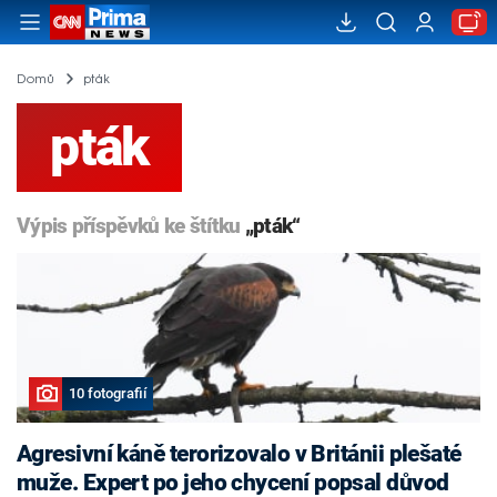
Domů
pták
pták
Výpis příspěvků ke štítku
„pták“
10 fotografií
Agresivní káně terorizovalo v Británii plešaté
muže. Expert po jeho chycení popsal důvod