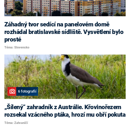
Záhadný tvor sedící na panelovém domě
rozhádal bratislavské sídliště. Vysvětlení bylo
prosté
Téma: Slovensko
6 fotografií
„Šílený“ zahradník z Austrálie. Křovinořezem
rozsekal vzácného ptáka, hrozí mu obří pokuta
Téma: Zahraničí