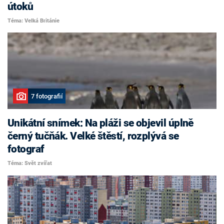
útoků
Téma: Velká Británie
7 fotografií
Unikátní snímek: Na pláži se objevil úplně
černý tučňák. Velké štěstí, rozplývá se
fotograf
Téma: Svět zvířat