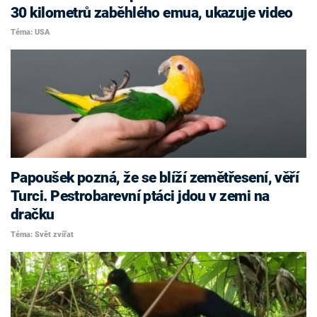
30 kilometrů zaběhlého emua, ukazuje video
Téma: USA
Papoušek pozná, že se blíží zemětřesení, věří
Turci. Pestrobarevní ptáci jdou v zemi na
dračku
Téma: Svět zvířat