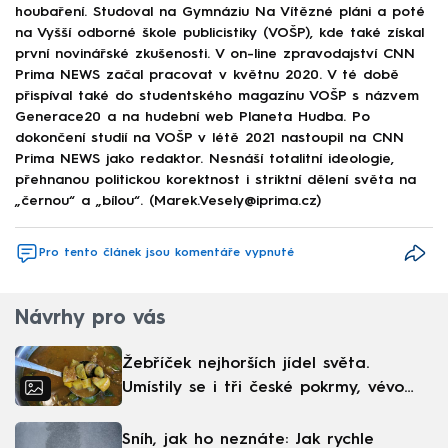
houbaření. Studoval na Gymnáziu Na Vítězné pláni a poté
na Vyšší odborné škole publicistiky (VOŠP), kde také získal
první novinářské zkušenosti. V on-line zpravodajství CNN
Prima NEWS začal pracovat v květnu 2020. V té době
přispíval také do studentského magazínu VOŠP s názvem
Generace20 a na hudební web Planeta Hudba. Po
dokončení studií na VOŠP v létě 2021 nastoupil na CNN
Prima NEWS jako redaktor. Nesnáší totalitní ideologie,
přehnanou politickou korektnost i striktní dělení světa na
„černou“ a „bílou“. (Marek.Vesely@iprima.cz)
Pro tento článek jsou komentáře vypnuté
Návrhy pro vás
Žebříček nejhorších jídel světa.
Umístily se i tři české pokrmy, vévodí
skandinávská kuchyně
Sníh, jak ho neznáte: Jak rychle