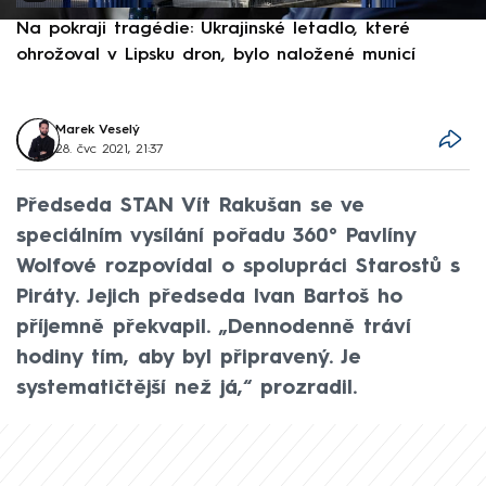
Na pokraji tragédie: Ukrajinské letadlo, které
P
ohrožoval v Lipsku dron, bylo naložené municí
e
Marek Veselý
28. čvc 2021, 21:37
Předseda STAN Vít Rakušan se ve
speciálním vysílání pořadu 360° Pavlíny
Wolfové rozpovídal o spolupráci Starostů s
Piráty. Jejich předseda Ivan Bartoš ho
příjemně překvapil. „Dennodenně tráví
hodiny tím, aby byl připravený. Je
systematičtější než já,“ prozradil.