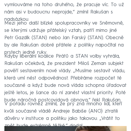
vymlouváme na toho druhého, že pracuje víc. To už
nám asi v budoucnu neprojde,“ zmínil Rakušan s
nadsázkou.
Mezi jeho další blízké spolupracovníky ve Sněmovně,
se kterými udržuje přátelský vztah, patří mimo jiné
Petr Gazdík (STAN) nebo Jan Farský (STAN). Obecně
by ale Rakušan dobré přátele z politiky napočítal na
prstech jedné ruky.
Kdyby liberální koalice Pirátů a STAN volby vyhrála,
Rakušan očekává, že prezident Miloš Zeman subjekt
pověří sestavením nové vlády. „Musíme sestavit vládu,
která umí nést odpovědnost. Přebíráme rozpočet té
současné a když bude nová vláda schopna úřadovat
ještě letos, je šance do ní zanést vlastní priority. Poté
bude náročná postcovidová obnova,“ řekl Rakušan.
V pořadu rovněž zmínil, že prý zná mnoho lidí, kteří
kvůli současné vládě Andreje Babiše (ANO) ztratili
důvěru v instituce a politiku jako takovou. „Vrátit to
zpět bude extrémně těžké,“ dodal.