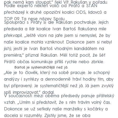
pak nemá kam stoupat,“ řekl Vít Rakušan v pořadu.
Podle expertů někteří voliči od Pirátů a STAN
přecházejí k druhé opoziční koalici ODS, lidovců a
TOP 09. Ta nese název Spolu.
Spolupráci s Piráty si ale Rakušan pochvaluje. Jejich
předseda a lídr koalice Ivan Bartoš Rakušana mile
překvapil. „Ještě vloni na jaře jsem si nemyslel, že by
naše koalice mohla vzniknout. Dokonce jsem si nebyl
jistý, jestli je Ivan Bartoš vhodným kandidátem na
premiéra,“ přiznal Rakušan. Měl totiž pocit, že šéf
Pirátů občas komunikuje příliš rychle nebo zbrkle.
Bartoš je systematičtější než já.
„Ale je to člověk, který na sobě pracuje. Je schopný
analýzy i syntézy a dennodenně tráví hodiny tím, aby
byl připravený. Je systematičtější než já. Já jsem zvyklý
spíš improvizovat,“ dodal.
V současnosti mezi oběma předsedy panuje přátelský
vztah. „Umím si představit, že s ním trávím volný čas.
Dokonce se už setkaly naše manželky s kočárky a
docela si rozuměly. Zjistily jsme, že se oba