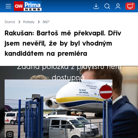
Domů
Pořady
360°
Rakušan: Bartoš mě překvapil. Dřív
jsem nevěřil, že by byl vhodným
kandidátem na premiéra
Žádná položka z playlistu není
Výběr redakce
dostupná.