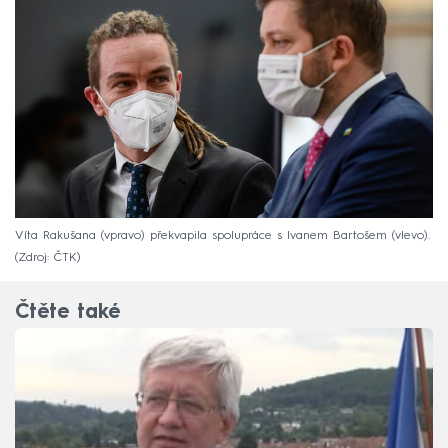
Víta Rakušana (vpravo) překvapila spolupráce s Ivanem Bartošem (vlevo).
Zdroj: ČTK
Čtěte také