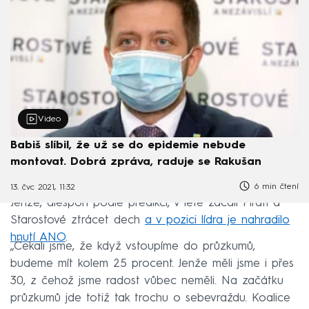
Video
Babiš slíbil, že už se do epidemie nebude
montovat. Dobrá zpráva, raduje se Rakušan
6 min čtení
13. čvc 2021, 11:32
Jenže, alespoň podle predikcí, v létě začali Piráti a
Starostové ztrácet dech
a v pozici lídra je nahradilo
hnutí ANO
.
„Čekali jsme, že když vstoupíme do průzkumů,
budeme mít kolem 25 procent. Jenže měli jsme i přes
30, z čehož jsme radost vůbec neměli. Na začátku
průzkumů jde totiž tak trochu o sebevraždu. Koalice