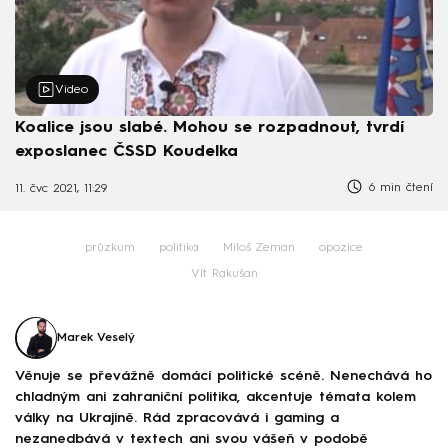
Video
Koalice jsou slabé. Mohou se rozpadnout, tvrdí
exposlanec ČSSD Koudelka
6 min čtení
11. čvc 2021, 11:29
průzkum
politika
Miloš Zeman
opozice
Vít Rakušan
Marek Veselý
Věnuje se převážně domácí politické scéně. Nenechává ho
chladným ani zahraniční politika, akcentuje témata kolem
války na Ukrajině. Rád zpracovává i gaming a
nezanedbává v textech ani svou vášeň v podobě