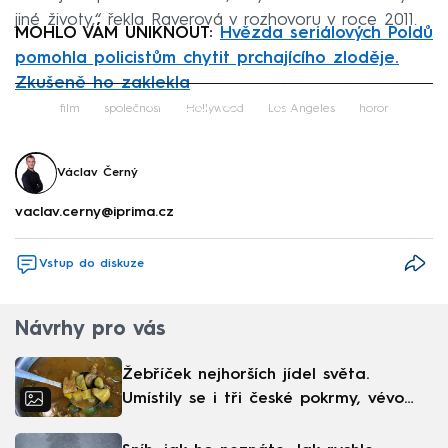
jiné životy,“ řekla Raverová v rozhovoru v roce 2011.
MOHLO VÁM UNIKNOUT:
Hvězda seriálových Poldů
pomohla policistům chytit prchajícího zloděje.
Zkušeně ho zaklekla
Failed to fetch
film
společnost
Hollywood
Los Angeles
horor
Václav Černý
vaclav.cerny@iprima.cz
Vstup do diskuze
Návrhy pro vás
Žebříček nejhorších jídel světa.
Umístily se i tři české pokrmy, vévodí
skandinávská kuchyně