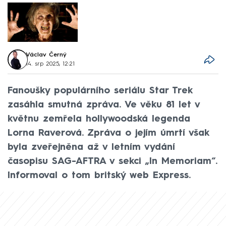
Václav Černý
14. srp 2025, 12:21
Fanoušky populárního seriálu Star Trek
zasáhla smutná zpráva. Ve věku 81 let v
květnu zemřela hollywoodská legenda
Lorna Raverová. Zpráva o jejím úmrtí však
byla zveřejněna až v letním vydání
časopisu SAG-AFTRA v sekci „In Memoriam“.
Informoval o tom britský web Express.