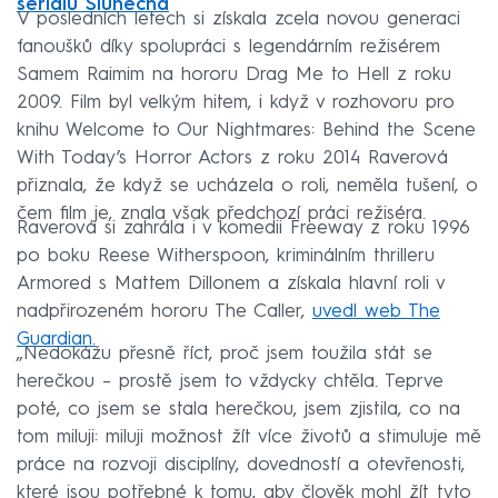
seriálu Slunečná
V posledních letech si získala zcela novou generaci
fanoušků díky spolupráci s legendárním režisérem
Samem Raimim na hororu Drag Me to Hell z roku
2009. Film byl velkým hitem, i když v rozhovoru pro
knihu Welcome to Our Nightmares: Behind the Scene
With Today’s Horror Actors z roku 2014 Raverová
přiznala, že když se ucházela o roli, neměla tušení, o
čem film je, znala však předchozí práci režiséra.
Raverová si zahrála i v komedii Freeway z roku 1996
po boku Reese Witherspoon, kriminálním thrilleru
Armored s Mattem Dillonem a získala hlavní roli v
nadpřirozeném hororu The Caller,
uvedl web The
Guardian.
„Nedokážu přesně říct, proč jsem toužila stát se
herečkou – prostě jsem to vždycky chtěla. Teprve
poté, co jsem se stala herečkou, jsem zjistila, co na
tom miluji: miluji možnost žít více životů a stimuluje mě
práce na rozvoji disciplíny, dovedností a otevřenosti,
které jsou potřebné k tomu, aby člověk mohl žít tyto