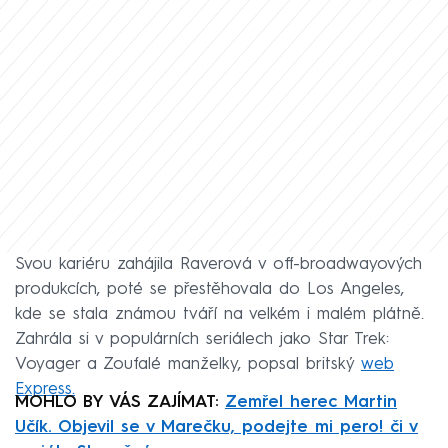
Svou kariéru zahájila Raverová v off-broadwayových
produkcích, poté se přestěhovala do Los Angeles,
kde se stala známou tváří na velkém i malém plátně.
Zahrála si v populárních seriálech jako Star Trek:
Voyager a Zoufalé manželky, popsal britský
web
Express.
MOHLO BY VÁS ZAJÍMAT:
Zemřel herec Martin
Učík. Objevil se v Marečku, podejte mi pero! či v