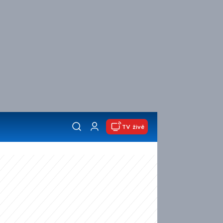
TV živě