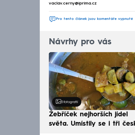
vaclav.cerny@iprima.cz
Pro tento článek jsou komentáře vypnuté
Návrhy pro vás
5
fotografií
Žebříček nejhorších jídel
světa. Umístily se i tři čes
pokrmy, vévodí skandináv