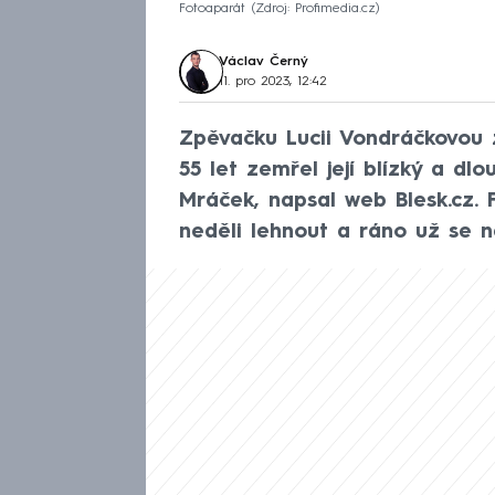
Fotoaparát
Zdroj: Profimedia.cz
Václav Černý
11. pro 2023, 12:42
Zpěvačku Lucii Vondráčkovou 
55 let zemřel její blízký a dl
Mráček, napsal web Blesk.cz. 
neděli lehnout a ráno už se n