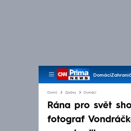
Domácí
Zahranič
Pořady
Domů
Zprávy
Domácí
Rána pro svět sho
fotograf Vondráčk