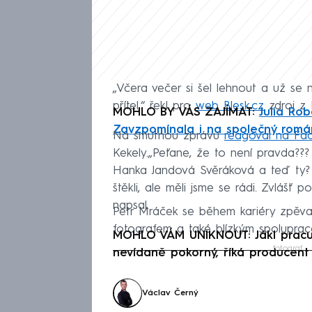
„Včera večer si šel lehnout a už se 
přítel,“ řekl pro
web Blesk.cz
zdroj z 
MOHLO BY VÁS ZAJÍMAT:
Julia Ro
Zavzpomínala i na společný rom
Na smutnou zprávu
reagoval na Fa
Kekely.„Peťane, že to není pravda??? 
Hanka Jandová Svěráková a teď ty?
štěkli, ale měli jsme se rádi. Zvlášť p
napsal.
Petr Mráček se během kariéry zpěvač
fotografem a také blízkým spoluprac
MOHLO VÁM UNIKNOUT: Jákl pracuj
fotograf
nevídaně pokorný, říká producent
Fa
Václav Černý