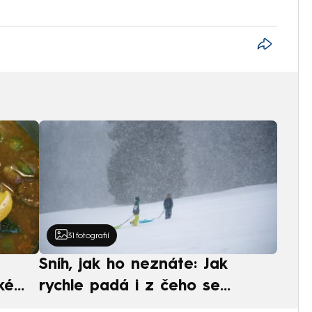
31
fotografií
Sníh, jak ho neznáte: Jak
ké
rychle padá i z čeho se
ská
skládá. A vločky nejsou bílé