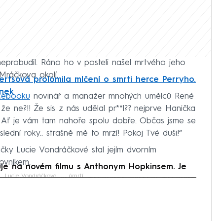
neprobudil. Ráno ho v posteli našel mrtvého jeho
Mráčkova okolí.
bertsová prolomila mlčení o smrti herce Perryho.
ánek
cebooku
novinář a manažer mnohých umělců René
že ne?!! Že sis z nás udělal pr**l?? nejprve Hanička
 Ať je vám tam nahoře spolu dobře. Občas jsme se
oslední roky.. strašně mě to mrzí! Pokoj Tvé duši!“
ky Lucie Vondráčkové stal jejím dvorním
ovníkem.
e na novém filmu s Anthonym Hopkinsem. Je
Lucie Vondráčková
úmrtí
iled to fetch