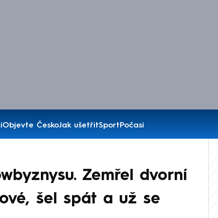
í
Objevte Česko
Jak ušetřit
Sport
Počasí
wbyznysu. Zemřel dvorní
ové, šel spát a už se