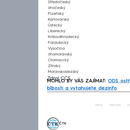
Středočeský
Jihočeský
Plzeňský
Karlovarský
Ústecký
Liberecký
Královéhradecký
Pardubický
Vysočina
Jihomoravský
Olomoucký
Zlínský
Moravskoslezský
Zdroj CCS
MOHLO BY VÁS ZAJÍMAT:
ODS ostře
blbosti a vytahujete dezinfo
Fa
ceny
benzín
e
ČTK