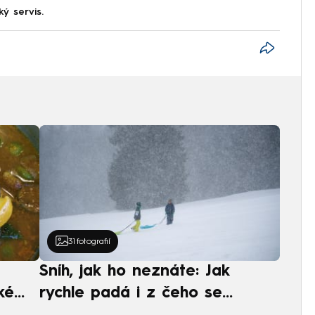
ký servis.
31
fotografií
Sníh, jak ho neznáte: Jak
ké
rychle padá i z čeho se
ská
skládá. A vločky nejsou bílé