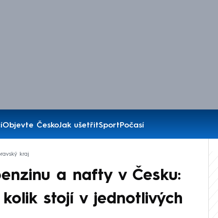
í
Objevte Česko
Jak ušetřit
Sport
Počasí
ravský kraj
benzinu a nafty v Česku:
olik stojí v jednotlivých