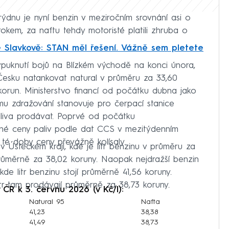
týdnu je nyní benzin v meziročním srovnání asi o
rokem, za naftu tehdy motoristé platili zhruba o
e Slavkově: STAN měl řešení. Vážně sem pletete
ypuknutí bojů na Blízkém východě na konci února,
v Česku natankovat natural v průměru za 33,60
 korun. Ministerstvo financí od počátku dubna jako
ímu zdražování stanovuje pro čerpací stanice
liva prodávat. Poprvé od počátku
rné ceny paliv podle dat CCS v mezitýdenním
 té doby ceny převážně kolísaly.
či v Ústeckém kraji, kde je litr benzinu v průměru za
růměrně za 38,02 koruny. Naopak nejdražší benzin
 kde litr benzinu stojí průměrně 41,56 koruny.
itr tam prodávají průměrně za 38,73 koruny.
R k 3. červnu 2026 (v Kč/l):
Natural 95
Nafta
41,23
38,38
41,49
38,73