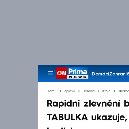
Domácí
Zahranič
Pořady
Domů
Zprávy
Domácí
Kraje
Jihomo
Rapidní zlevnění 
TABULKA ukazuje, k