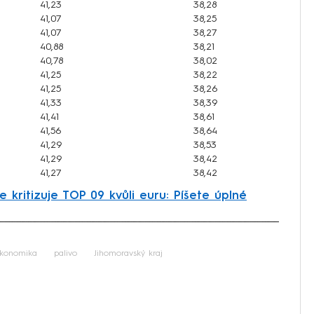
41,23
38,28
41,07
38,25
41,07
38,27
40,88
38,21
40,78
38,02
41,25
38,22
41,25
38,26
41,33
38,39
41,41
38,61
41,56
38,64
41,29
38,53
41,29
38,42
41,27
38,42
 kritizuje TOP 09 kvůli euru: Píšete úplné
iled to fetch
konomika
palivo
Jihomoravský kraj