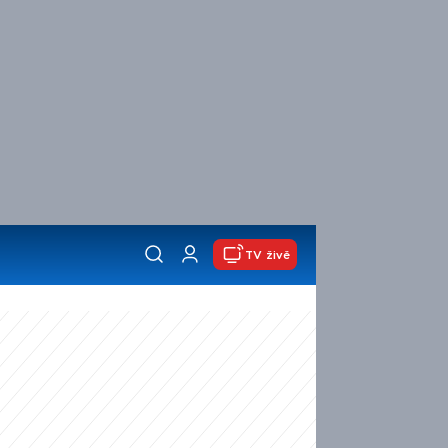
TV živě