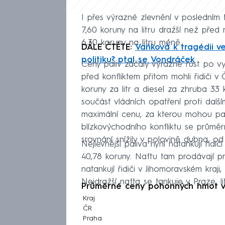
I přes výrazné zlevnění v posledním 
7,60 koruny na litru dražší než před 
6,30 koruny na litru méně.
DÁLE ČTĚTE:
Vaňková k tragédii v
politiku? ptal se Vondráček
Ceny paliv začaly výrazně růst po v
před konfliktem přitom mohli řidiči 
koruny za litr a diesel za zhruba 33
součást vládních opatření proti dalš
maximální cenu, za kterou mohou pa
blízkovýchodního konfliktu se průmě
srovnání snížily v polovině dubna, od
Nejlevnější paliva nyní natankují řidi
40,78 koruny. Naftu tam prodávají p
natankují řidiči v Jihomoravském kraji,
Nejdražší nafta se tankuje v Praze, l
Průměrné ceny pohonných hmot v Č
Kraj
ČR
Praha