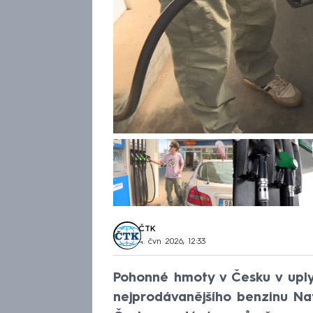
ČTK
4. čvn 2026, 12:33
Pohonné hmoty v Česku v uplyn
nejprodávanějšího benzinu Nat