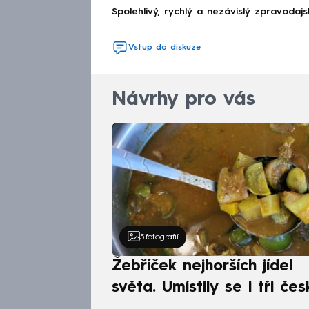
Spolehlivý, rychlý a nezávislý zpravodajs
Vstup do diskuze
Návrhy pro vás
5
fotografií
Žebříček nejhorších jídel
světa. Umístily se i tři čes
pokrmy, vévodí skandináv