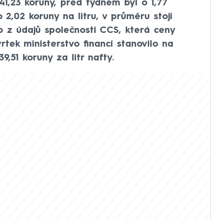
1,23 koruny, před týdnem byl o 1,77
o 2,02 koruny na litru, v průměru stojí
to z údajů společnosti CCS, která ceny
rtek ministerstvo financí stanovilo na
9,51 koruny za litr nafty.